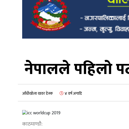
नेपालले पहिलो पट
आँधीखोला खवर डेस्क
४ वर्ष अगाडि
काठमाण्डौ: