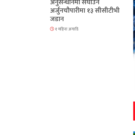
अनुसन्धानमा सघाउन
अर्जुनचौपारीमा १३ सीसीटीभी
जडान
१ महिना अगाडि