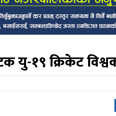
क यु-१९ क्रिकेट विश्व