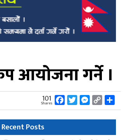
कप आयोजना गर्ने ।
Facebook
Twitter
Messenger
Copy
Share
101
Shares
Link
Recent Posts