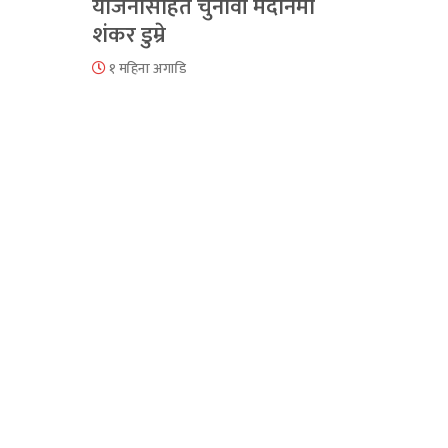
योजनासहित चुनावी मैदानमा
शंकर डुम्रे
१ महिना अगाडि