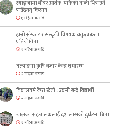
स्याङ्जामा बाँदर आतंक ‘पाकेको बाली भित्राउनै
पाउँदैनन् किसान’
१ महिना अगाडि
हाम्रो संस्कार र संस्कृति विषयक वक्तृत्वकला
प्रतियोगिता
२ महिना अगाडि
गल्याङमा कृषि बजार केन्द्र शुभारम्भ
२ महिना अगाडि
विद्यालयमै केरा खेती : उद्यमी बन्दै विद्यार्थी
२ महिना अगाडि
er
are
चालक–सहचालकलाई दश लाखको दुर्घटना बिमा
२ महिना अगाडि