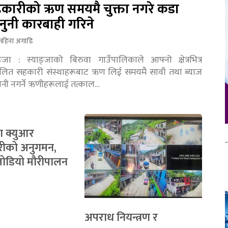
कारीको ऋण समयमै चुक्ता नगरे कडा
नुनी कारबाही गरिने
महिना अगाडि
ङ्जा : स्याङ्जाको बिरुवा गाउँपालिकाले आफ्नो क्षेत्रभित्र
चालित सहकारी संस्थाहरूबाट ऋण लिई समयमै सावाँ तथा ब्याज
तानी नगर्ने ऋणीहरूलाई तत्काल…
ा क्युआर
रीको अनुगमन,
 जोडियो मौरीपालन
अपराध नियन्त्रण र