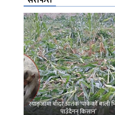
सेरोफेरो
स्याङ्जामा बाँदर आतंक ‘पाकेको बाली भित
पाउँदैनन् किसान’