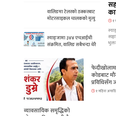
सह
का
वालिङमा टेलरको ठक्करबाट
मोटरसाइकल चालकको मृत्यु
१ 
स्या
सञ्
स्याङ्जामा ३४४ एचआईभी
भुक्
संक्रमित, वालिङ सबैभन्दा धेरै
फेदीखोलाम
कोडबाट मौ
प्रविधिसँग
१ महिना अगाडि
व्यावसायिक समृद्धिको