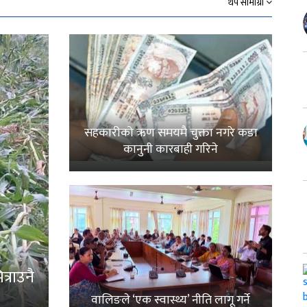
थप सामाग्री
सहकारीको ऋण समयमै चुक्ता नगरे कडा
कानुनी कारबाही गरिने
्राउनै
वालिङले ‘एक स्वास्थ्य’ नीति लागू गर्ने