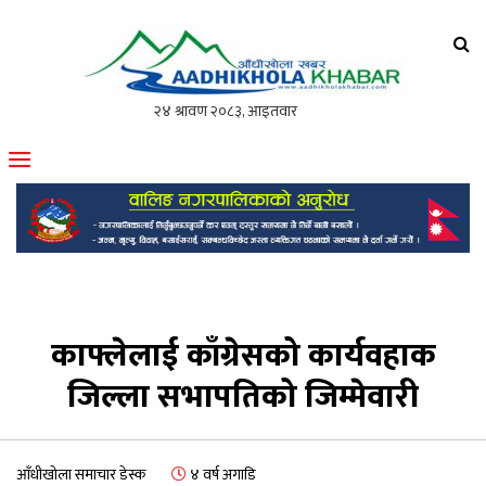
आँधीखोला खवर
मोफसलकै लोकप्रिय अनलाइन पत्रिका
काफ्लेलाई काँग्रेसको कार्यवहाक
जिल्ला सभापतिको जिम्मेवारी
आँधीखोला समाचार डेस्क
४ वर्ष अगाडि