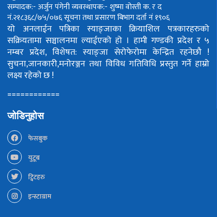
सम्पादक:- अर्जुन पंगेनी
व्यवस्थापक:- शुष्मा वोस्ती
क. र द
नं.२१८३६८/७५/०७६
सूचना तथा प्रसारण बिभाग दर्ता नं १९०६
यो अनलाईन पत्रिका स्याङ्जाका क्रियाशिल पत्रकारहरुको
सक्रियतामा सञ्चालनमा ल्याईएको हो ।
हामी गण्डकी प्रदेश र ५
नम्बर प्रदेश, विशेषत: स्याङ्जा सेरोफेरोमा केन्द्रित रहनेछौ !
सुचना,जानकारी,मनोरञ्जन तथा विविध गतिविधि प्रस्तुत गर्ने हाम्रो
लक्ष्य रहेको छ !
============
जोडिनुहोस
फेसबुक
युटूब
ट्विटहरु
इन्स्टाग्राम