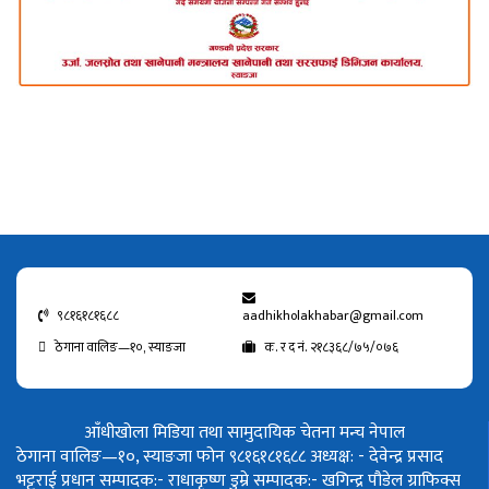
९८१६१८१६८८
aadhikholakhabar@gmail.com
ठेगाना वालिङ—१०, स्याङजा
क. र द नं. २१८३६८/७५/०७६
आँधीखोला मिडिया तथा सामुदायिक चेतना मन्च नेपाल
ठेगाना वालिङ—१०, स्याङजा फोन ९८१६१८१६८८
अध्यक्ष: - देवेन्द्र प्रसाद
भट्टराई
प्रधान सम्पादक:- राधाकृष्ण डुम्रे
सम्पादक:- खगिन्द्र पौडेल
ग्राफिक्स