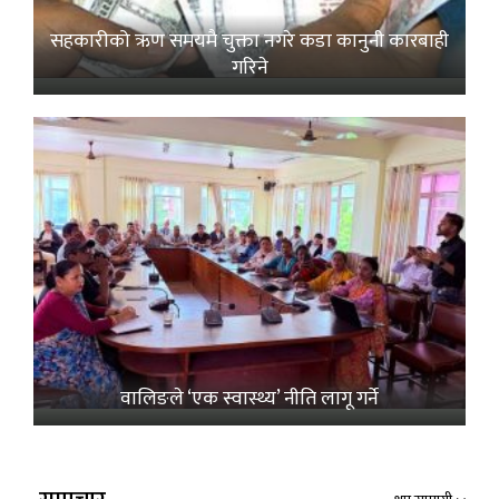
सहकारीको ऋण समयमै चुक्ता नगरे कडा कानुनी कारबाही
गरिने
वालिङले ‘एक स्वास्थ्य’ नीति लागू गर्ने