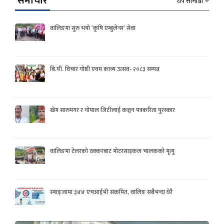
समाचार
थप सामाग्री
वालिङमा सुरु भयो ‘कृषि एम्बुलेन्स’ सेवा
बि.पी. विचार गोष्ठी एवम काव्य उत्सव- २०८३ सम्पन्न
खेम सारुमगर र गोपाल जिटीलाई कञ्चन पत्रकरिता पुरस्कार
वालिङमा टेलरको ठक्करबाट मोटरसाइकल चालकको मृत्यु
स्याङ्जामा ३४४ एचआईभी संक्रमित, वालिङ सबैभन्दा धेरै