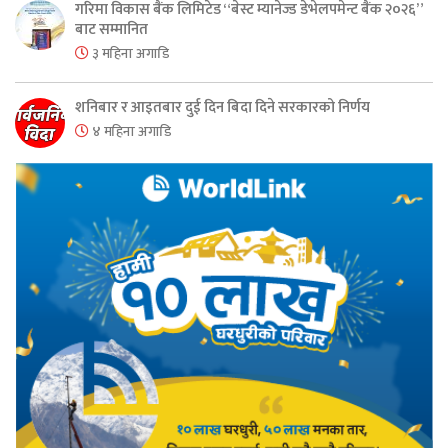
गरिमा विकास बैंक लिमिटेड “बेस्ट म्यानेज्ड डेभेलपमेन्ट बैंक २०२६”
बाट सम्मानित
३ महिना अगाडि
शनिबार र आइतबार दुई दिन बिदा दिने सरकारको निर्णय
४ महिना अगाडि