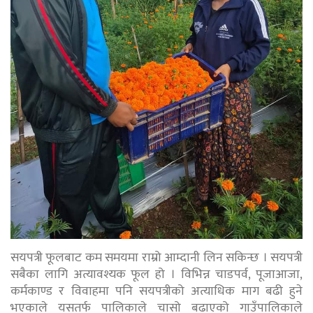
सयपत्री फूलबाट कम समयमा राम्रो आम्दानी लिन सकिन्छ । सयपत्री
सबैका लागि अत्यावश्यक फूल हो । विभिन्न चाडपर्व, पूजाआजा,
कर्मकाण्ड र विवाहमा पनि सयपत्रीको अत्याधिक माग बढी हुने
भएकाले यसतर्फ पालिकाले चासो बढाएको गाउँपालिकाले