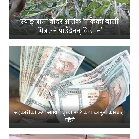
स्याङ्जामा बाँदर आतंक ‘पाकेको बाली
भित्राउनै पाउँदैनन् किसान’
सहकारीको ऋण समयमै चुक्ता नगरे कडा कानुनी कारबाही
गरिने