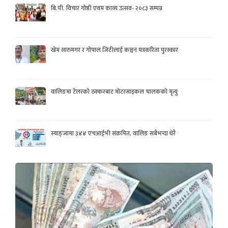
बि.पी. विचार गोष्ठी एवम काव्य उत्सव- २०८३ सम्पन्न
खेम सारुमगर र गोपाल जिटीलाई कञ्चन पत्रकरिता पुरस्कार
वालिङमा टेलरको ठक्करबाट मोटरसाइकल चालकको मृत्यु
स्याङ्जामा ३४४ एचआईभी संक्रमित, वालिङ सबैभन्दा धेरै