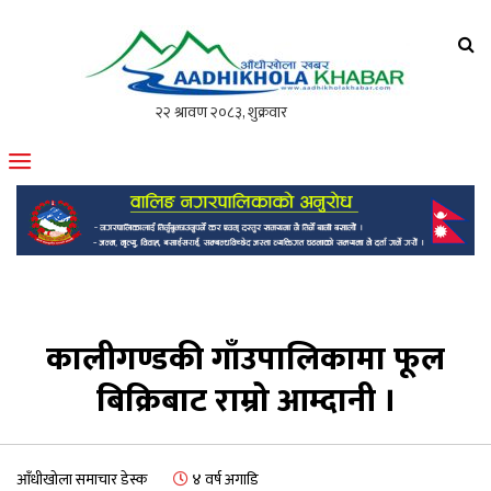
आँधीखोला खवर
मोफसलकै लोकप्रिय अनलाइन पत्रिका
कालीगण्डकी गाँउपालिकामा फूल
बिक्रिबाट राम्रो आम्दानी ।
आँधीखोला समाचार डेस्क
४ वर्ष अगाडि