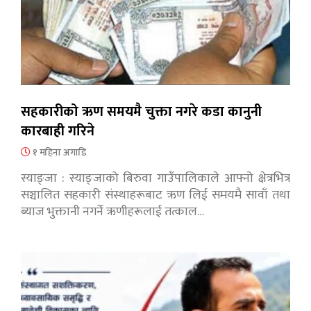
सहकारीको ऋण समयमै चुक्ता नगरे कडा कानुनी
कारबाही गरिने
१ महिना अगाडि
स्याङ्जा : स्याङ्जाको बिरुवा गाउँपालिकाले आफ्नो क्षेत्रभित्र
सञ्चालित सहकारी संस्थाहरूबाट ऋण लिई समयमै सावाँ तथा
ब्याज भुक्तानी नगर्ने ऋणीहरूलाई तत्काल…