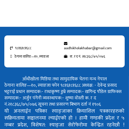
९८१६१८१६८८
aadhikholakhabar@gmail.com
ठेगाना वालिङ—१०, स्याङजा
क. र द नं. २१८३६८/७५/०७६
आँधीखोला मिडिया तथा सामुदायिक चेतना मन्च नेपाल
ठेगाना वालिङ—१०, स्याङजा फोन ९८१६१८१६८८
अध्यक्ष: - देवेन्द्र प्रसाद
भट्टराई
प्रधान सम्पादक:- राधाकृष्ण डुम्रे
सम्पादक:- खगिन्द्र पौडेल
ग्राफिक्स
सम्पादक:- अर्जुन पंगेनी
व्यवस्थापक:- शुष्मा वोस्ती
क. र द
नं.२१८३६८/७५/०७६
सूचना तथा प्रसारण बिभाग दर्ता नं १९०६
यो अनलाईन पत्रिका स्याङ्जाका क्रियाशिल पत्रकारहरुको
सक्रियतामा सञ्चालनमा ल्याईएको हो ।
हामी गण्डकी प्रदेश र ५
नम्बर प्रदेश, विशेषत: स्याङ्जा सेरोफेरोमा केन्द्रित रहनेछौ !