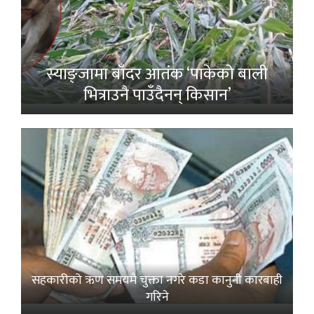
स्याङ्जामा बाँदर आतंक ‘पाकेको बाली
भित्राउनै पाउँदैनन् किसान’
सहकारीको ऋण समयमै चुक्ता नगरे कडा कानुनी कारबाही
गरिने