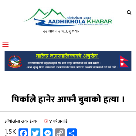
आँधीखोला खवर
मोफसलकै लोकप्रिय अनलाइन पत्रिका
पिर्काले हानेर आफ्नै बुबाको हत्या ।
आँधीखोला खवर डेस्क
४ वर्ष अगाडि
Facebook
Twitter
Messenger
Copy
Share
1.5K