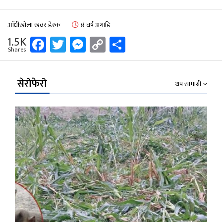
आँधीखोला खवर डेस्क
४ वर्ष अगाडि
Facebook
Twitter
Messenger
Copy
Share
1.5K
Shares
Link
सेरोफेरो
थप सामाग्री