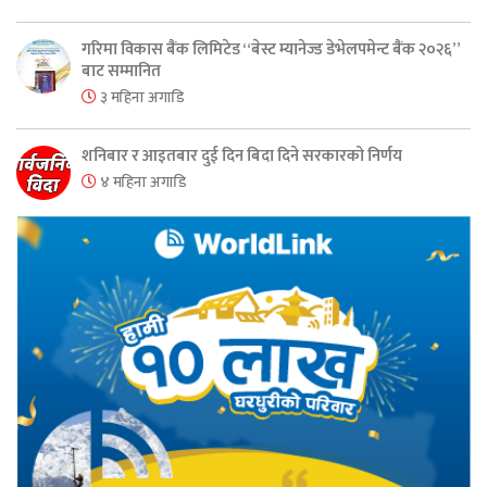
गरिमा विकास बैंक लिमिटेड “बेस्ट म्यानेज्ड डेभेलपमेन्ट बैंक २०२६”
बाट सम्मानित
३ महिना अगाडि
शनिबार र आइतबार दुई दिन बिदा दिने सरकारको निर्णय
४ महिना अगाडि