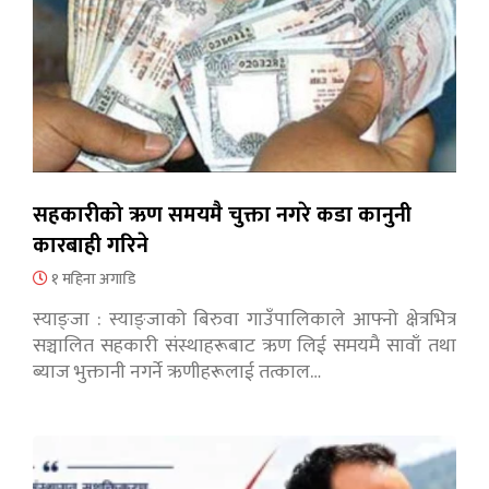
सहकारीको ऋण समयमै चुक्ता नगरे कडा कानुनी
कारबाही गरिने
१ महिना अगाडि
स्याङ्जा : स्याङ्जाको बिरुवा गाउँपालिकाले आफ्नो क्षेत्रभित्र
सञ्चालित सहकारी संस्थाहरूबाट ऋण लिई समयमै सावाँ तथा
ब्याज भुक्तानी नगर्ने ऋणीहरूलाई तत्काल…