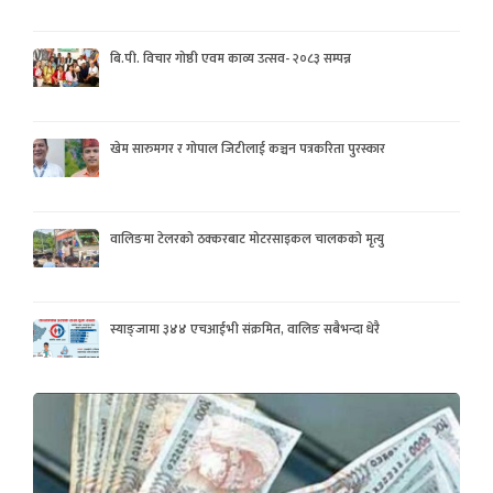
बि.पी. विचार गोष्ठी एवम काव्य उत्सव- २०८३ सम्पन्न
खेम सारुमगर र गोपाल जिटीलाई कञ्चन पत्रकरिता पुरस्कार
वालिङमा टेलरको ठक्करबाट मोटरसाइकल चालकको मृत्यु
स्याङ्जामा ३४४ एचआईभी संक्रमित, वालिङ सबैभन्दा धेरै