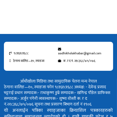
९८१६१८१६८८
aadhikholakhabar@gmail.com
ठेगाना वालिङ—१०, स्याङजा
क. र द नं. २१८३६८/७५/०७६
आँधीखोला मिडिया तथा सामुदायिक चेतना मन्च नेपाल
ठेगाना वालिङ—१०, स्याङजा फोन ९८१६१८१६८८
अध्यक्ष: - देवेन्द्र प्रसाद
भट्टराई
प्रधान सम्पादक:- राधाकृष्ण डुम्रे
सम्पादक:- खगिन्द्र पौडेल
ग्राफिक्स
सम्पादक:- अर्जुन पंगेनी
व्यवस्थापक:- शुष्मा वोस्ती
क. र द
नं.२१८३६८/७५/०७६
सूचना तथा प्रसारण बिभाग दर्ता नं १९०६
यो अनलाईन पत्रिका स्याङ्जाका क्रियाशिल पत्रकारहरुको
सक्रियतामा सञ्चालनमा ल्याईएको हो ।
हामी गण्डकी प्रदेश र ५