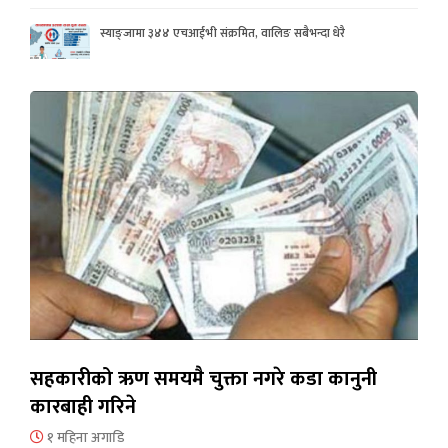
स्याङ्जामा ३४४ एचआईभी संक्रमित, वालिङ सबैभन्दा धेरै
सहकारीको ऋण समयमै चुक्ता नगरे कडा कानुनी
कारबाही गरिने
१ महिना अगाडि