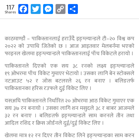
Facebook
Twitter
Messenger
Copy
Share
117
Shares
Link
काठमाण्डाै – पाकिस्तानलाई हराउँदै इङ्ग्ल्यान्डले टी–२० विश्व कप
२०२२ काे उपाधि जितेकाे छ । आज आइतवार मेलबर्नमा भएकाे
फाइनल खेलमा इङ्ग्ल्यान्डले पाकिस्तानलाई पाँच विकेटले हरायाे ।
पाकिस्तानले दिएकाे एक सय ३८ रनकाे लक्ष्य इङ्ग्ल्यान्डले
१९ ओभरमा पाँच विकेट गुमाएर भेटायाे । उसका लागि बेन स्टाेक्सले
नटआउट ५२ र जाेस बटलरले २६ रन बनाए । बलिङतर्फ
पाकिस्तानका हरिस रउफले दुई विकेट लिए ।
यसअघि पाकिस्तानले निर्धारित २० ओभरमा आठ विकेट गुमाएर एक
सय ३७ रन बनायाे । उसका लागि शन मसुदले ३८ र बाबर आजमले
३२ रन बनाए । बलिङतर्फ इङ्ग्ल्यान्डले साम करनले तीन तथा
आदिल रशिद र क्रिस जाेर्डनले दुई/दुई विकेट लिए ।
खेलमा मात्र १२ रन दिएर तीन विकेट लिने इङ्ग्ल्यान्डका साम करन