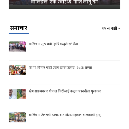
वालिङले ‘एक स्वास्थ्य’ नीति लागू गर्ने
समाचार
थप सामाग्री
वालिङमा सुरु भयो ‘कृषि एम्बुलेन्स’ सेवा
बि.पी. विचार गोष्ठी एवम काव्य उत्सव- २०८३ सम्पन्न
खेम सारुमगर र गोपाल जिटीलाई कञ्चन पत्रकरिता पुरस्कार
वालिङमा टेलरको ठक्करबाट मोटरसाइकल चालकको मृत्यु