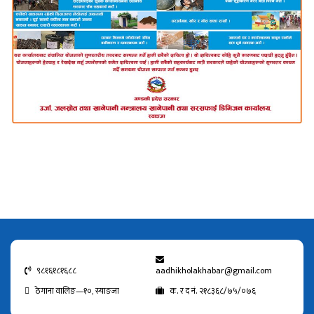
९८१६१८१६८८
aadhikholakhabar@gmail.com
ठेगाना वालिङ—१०, स्याङजा
क. र द नं. २१८३६८/७५/०७६