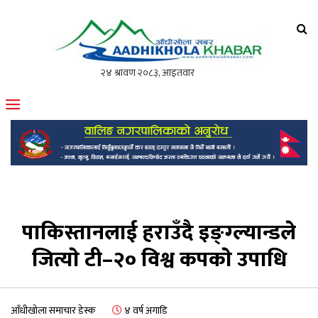
आँधीखोला खवर
मोफसलकै लोकप्रिय अनलाइन पत्रिका
पाकिस्तानलाई हराउँदै इङ्ग्ल्यान्डले
जित्याे टी–२० विश्व कपकाे उपाधि
आँधीखोला समाचार डेस्क
४ वर्ष अगाडि