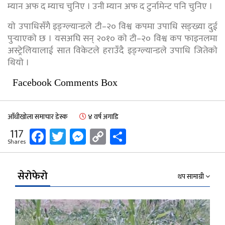
म्यान अफ द म्याच चुनिए । उनी म्यान अफ द टुर्नामेन्ट पनि चुनिए ।
याे उपाधिसँगै इङ्ग्ल्यान्डले टी–२० विश्व कपमा उपाधि सङ्ख्या दुई
पुर्‍याएकाे छ । यसअघि सन् २०१० काे टी–२० विश्व कप फाइनलमा
अस्ट्रेलियालाई सात विकेटले हराउँदै इङ्ग्ल्यान्डले उपाधि जितेकाे
थियाे ।
Facebook Comments Box
आँधीखोला समाचार डेस्क
४ वर्ष अगाडि
Facebook
Twitter
Messenger
Copy
Share
117
Shares
Link
सेरोफेरो
थप सामाग्री