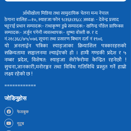
आँधीखोला मिडिया तथा सामुदायिक चेतना मन्च नेपाल
ठेगाना वालिङ—१०, स्याङजा फोन ९८१६१८१६८८
अध्यक्ष: - देवेन्द्र प्रसाद
भट्टराई
प्रधान सम्पादक:- राधाकृष्ण डुम्रे
सम्पादक:- खगिन्द्र पौडेल
ग्राफिक्स
सम्पादक:- अर्जुन पंगेनी
व्यवस्थापक:- शुष्मा वोस्ती
क. र द
नं.२१८३६८/७५/०७६
सूचना तथा प्रसारण बिभाग दर्ता नं १९०६
यो अनलाईन पत्रिका स्याङ्जाका क्रियाशिल पत्रकारहरुको
सक्रियतामा सञ्चालनमा ल्याईएको हो ।
हामी गण्डकी प्रदेश र ५
नम्बर प्रदेश, विशेषत: स्याङ्जा सेरोफेरोमा केन्द्रित रहनेछौ !
सुचना,जानकारी,मनोरञ्जन तथा विविध गतिविधि प्रस्तुत गर्ने हाम्रो
लक्ष्य रहेको छ !
============
जोडिनुहोस
फेसबुक
युटूब