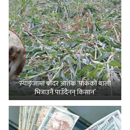
स्याङ्जामा बाँदर आतंक ‘पाकेको बाली
भित्राउनै पाउँदैनन् किसान’