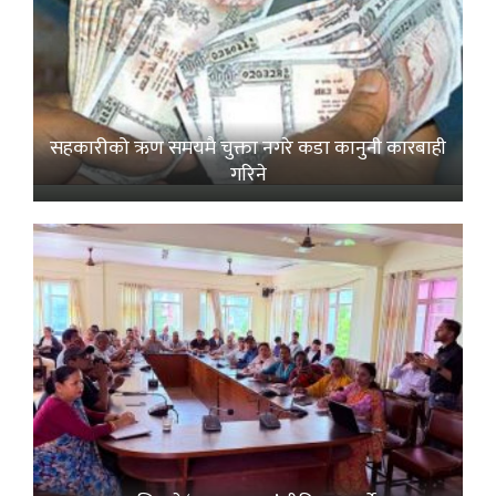
सहकारीको ऋण समयमै चुक्ता नगरे कडा कानुनी कारबाही
गरिने