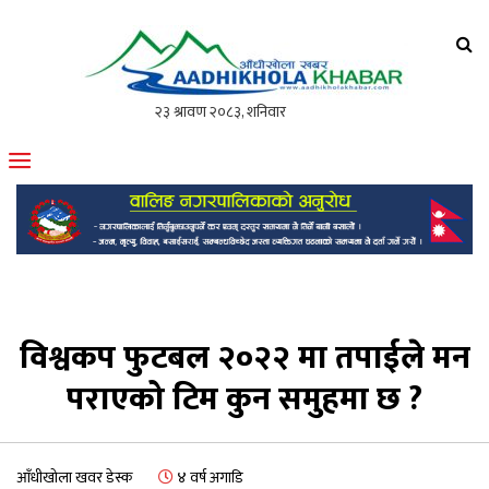
आँधीखोला खवर
मोफसलकै लोकप्रिय अनलाइन पत्रिका
विश्वकप फुटबल २०२२ मा तपाईले मन
पराएको टिम कुन समुहमा छ ?
आँधीखोला खवर डेस्क
४ वर्ष अगाडि