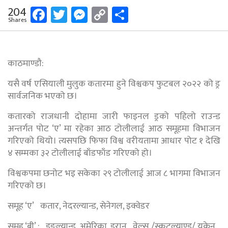
Facebook
Twitter
Messenger
Copy
Share
204
Shares
Link
काठमाण्डौ:
यसै वर्ष एसियाली मुलुक कतारमा हुने विश्वकप फुटबल २०२२ को ड्र
सार्वजनिक भएको छ।
कतारको राजधानी दोहामा जारी फाइनल ड्रको पहिलो राउन्ड
अन्तर्गत पोट ‘ए’ मा रहेका आठ टोलीलाई आठ समूहमा विभाजन
गरिएको थियो। त्यसपछि फिफा विश्व वरीयतामा आधार पोट १ देखि
४ सम्मका ३२ टोलीलाई बाँडफाँड गरिएको हो।
विश्वकपमा छनोट भइ सकेका २९ टोलीलाई आज ८ भागमा विभाजन
गरिएको छ।
समूह ‘ए’ कतार, नेदरल्यान्ड, सेनेगल, इक्वेडर
समूह ‘बी’ : इङ्ल्यान्ड, अमेरिका, इरान, वेल्स /स्कटल्याण्ड/ युक्रेन