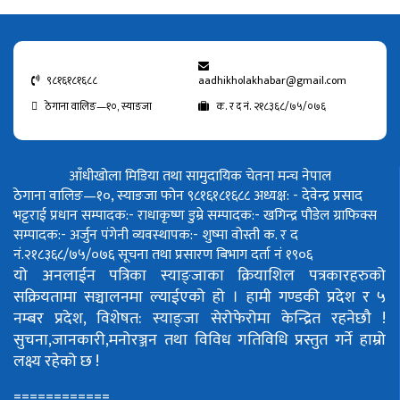
९८१६१८१६८८
aadhikholakhabar@gmail.com
ठेगाना वालिङ—१०, स्याङजा
क. र द नं. २१८३६८/७५/०७६
आँधीखोला मिडिया तथा सामुदायिक चेतना मन्च नेपाल
ठेगाना वालिङ—१०, स्याङजा फोन ९८१६१८१६८८
अध्यक्ष: - देवेन्द्र प्रसाद
भट्टराई
प्रधान सम्पादक:- राधाकृष्ण डुम्रे
सम्पादक:- खगिन्द्र पौडेल
ग्राफिक्स
सम्पादक:- अर्जुन पंगेनी
व्यवस्थापक:- शुष्मा वोस्ती
क. र द
नं.२१८३६८/७५/०७६
सूचना तथा प्रसारण बिभाग दर्ता नं १९०६
यो अनलाईन पत्रिका स्याङ्जाका क्रियाशिल पत्रकारहरुको
सक्रियतामा सञ्चालनमा ल्याईएको हो ।
हामी गण्डकी प्रदेश र ५
नम्बर प्रदेश, विशेषत: स्याङ्जा सेरोफेरोमा केन्द्रित रहनेछौ !
सुचना,जानकारी,मनोरञ्जन तथा विविध गतिविधि प्रस्तुत गर्ने हाम्रो
लक्ष्य रहेको छ !
============