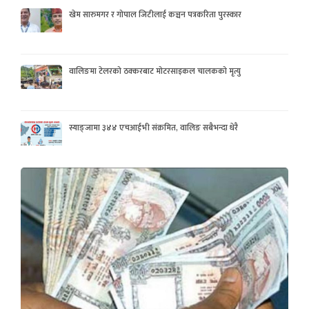
खेम सारुमगर र गोपाल जिटीलाई कञ्चन पत्रकरिता पुरस्कार
वालिङमा टेलरको ठक्करबाट मोटरसाइकल चालकको मृत्यु
स्याङ्जामा ३४४ एचआईभी संक्रमित, वालिङ सबैभन्दा धेरै