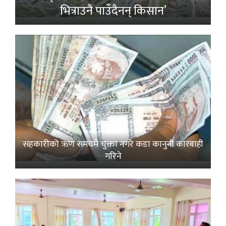
भित्राउनै पाउँदैनन् किसान’
सहकारीको ऋण समयमै चुक्ता नगरे कडा कानुनी कारबाही
गरिने