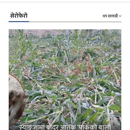
Link
सेरोफेरो
थप सामाग्री
स्याङ्जामा बाँदर आतंक ‘पाकेको बाली