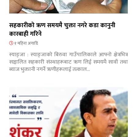
सहकारीको ऋण समयमै चुक्ता नगरे कडा कानुनी
कारबाही गरिने
१ महिना अगाडि
स्याङ्जा : स्याङ्जाको बिरुवा गाउँपालिकाले आफ्नो क्षेत्रभित्र
सञ्चालित सहकारी संस्थाहरूबाट ऋण लिई समयमै सावाँ तथा
ब्याज भुक्तानी नगर्ने ऋणीहरूलाई तत्काल…