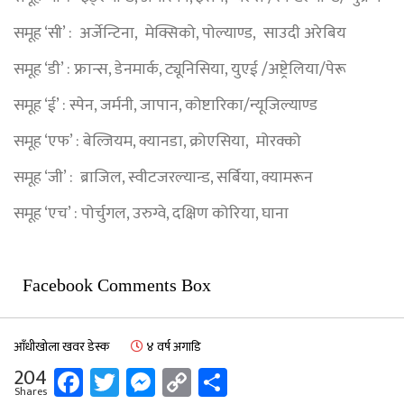
समूह ‘सी’ : अर्जेन्टिना, मेक्सिको, पोल्याण्ड, साउदी अरेबिय
समूह ‘डी’ : फ्रान्स, डेनमार्क, ट्यूनिसिया, युएई /अष्ट्रेलिया/पेरू
समूह ‘ई’ : स्पेन, जर्मनी, जापान, कोष्टारिका/न्यूजिल्याण्ड
समूह ‘एफ’ : बेल्जियम, क्यानडा, क्रोएसिया, मोरक्को
समूह ‘जी’ : ब्राजिल, स्वीटजरल्यान्ड, सर्बिया, क्यामरून
समूह ‘एच’ : पोर्चुगल, उरुग्वे, दक्षिण कोरिया, घाना
Facebook Comments Box
आँधीखोला खवर डेस्क
४ वर्ष अगाडि
Facebook
Twitter
Messenger
Copy
Share
204
Shares