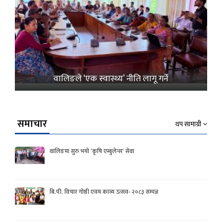
वालिङले ‘एक स्वास्थ्य’ नीति लागू गर्ने
समाचार
थप सामाग्री
वालिङमा सुरु भयो ‘कृषि एम्बुलेन्स’ सेवा
बि.पी. विचार गोष्ठी एवम काव्य उत्सव- २०८३ सम्पन्न