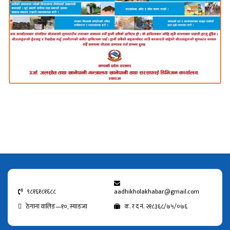
९८१६१८१६८८
aadhikholakhabar@gmail.com
ठेगाना वालिङ—१०, स्याङजा
क. र द नं. २१८३६८/७५/०७६