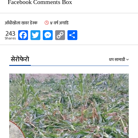
Facebook Comments Box
आँधीखोला खवर डेस्क
४ वर्ष अगाडि
Facebook
Twitter
Messenger
Copy
Share
243
Shares
Link
सेरोफेरो
थप सामाग्री