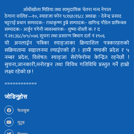
आँधीखोला मिडिया तथा सामुदायिक चेतना मन्च नेपाल
ठेगाना वालिङ—१०, स्याङजा फोन ९८१६१८१६८८
अध्यक्ष: - देवेन्द्र प्रसाद
भट्टराई
प्रधान सम्पादक:- राधाकृष्ण डुम्रे
सम्पादक:- खगिन्द्र पौडेल
ग्राफिक्स
सम्पादक:- अर्जुन पंगेनी
व्यवस्थापक:- शुष्मा वोस्ती
क. र द
नं.२१८३६८/७५/०७६
सूचना तथा प्रसारण बिभाग दर्ता नं १९०६
यो अनलाईन पत्रिका स्याङ्जाका क्रियाशिल पत्रकारहरुको
सक्रियतामा सञ्चालनमा ल्याईएको हो ।
हामी गण्डकी प्रदेश र ५
नम्बर प्रदेश, विशेषत: स्याङ्जा सेरोफेरोमा केन्द्रित रहनेछौ !
सुचना,जानकारी,मनोरञ्जन तथा विविध गतिविधि प्रस्तुत गर्ने हाम्रो
लक्ष्य रहेको छ !
============
जोडिनुहोस
फेसबुक
युटूब