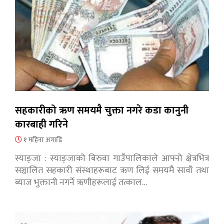
सहकारीको ऋण समयमै चुक्ता नगरे कडा कानुनी
कारबाही गरिने
१ महिना अगाडि
स्याङ्जा : स्याङ्जाको बिरुवा गाउँपालिकाले आफ्नो क्षेत्रभित्र
सञ्चालित सहकारी संस्थाहरूबाट ऋण लिई समयमै सावाँ तथा
ब्याज भुक्तानी नगर्ने ऋणीहरूलाई तत्काल…