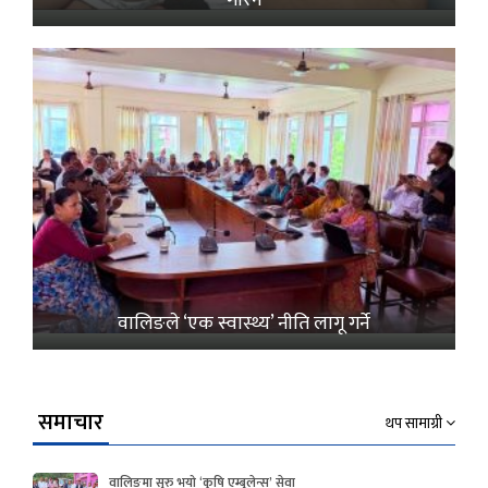
वालिङले ‘एक स्वास्थ्य’ नीति लागू गर्ने
समाचार
थप सामाग्री
वालिङमा सुरु भयो ‘कृषि एम्बुलेन्स’ सेवा