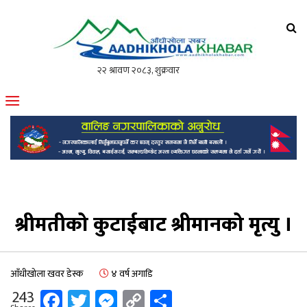
आँधीखोला खवर
मोफसलकै लोकप्रिय अनलाइन पत्रिका
श्रीमतीको कुटाईबाट श्रीमानको मृत्यु ।
आँधीखोला खवर डेस्क
४ वर्ष अगाडि
Facebook
Twitter
Messenger
Copy
Share
243