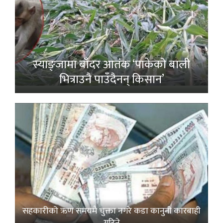
स्याङ्जामा बाँदर आतंक ‘पाकेको बाली
भित्राउनै पाउँदैनन् किसान’
सहकारीको ऋण समयमै चुक्ता नगरे कडा कानुनी कारबाही
गरिने