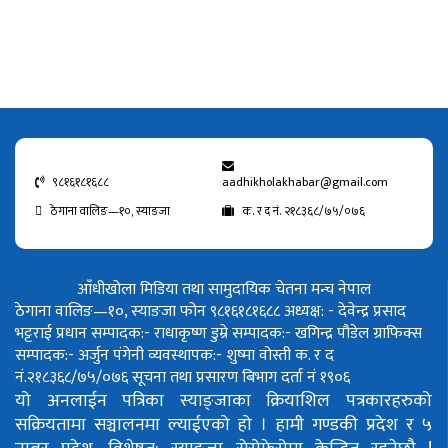
९८१६१८१६८८
aadhikholakhabar@gmail.com
ठेगाना वालिङ—१०, स्याङजा
क. र द नं. २१८३६८/७५/०७६
आँधीखोला मिडिया तथा सामुदायिक चेतना मन्च नेपाल
ठेगाना वालिङ—१०, स्याङजा फोन ९८१६१८१६८८
अध्यक्ष: - देवेन्द्र प्रसाद
भट्टराई
प्रधान सम्पादक:- राधाकृष्ण डुम्रे
सम्पादक:- खगिन्द्र पौडेल
ग्राफिक्स
सम्पादक:- अर्जुन पंगेनी
व्यवस्थापक:- शुष्मा वोस्ती
क. र द
नं.२१८३६८/७५/०७६
सूचना तथा प्रसारण बिभाग दर्ता नं १९०६
यो अनलाईन पत्रिका स्याङ्जाका क्रियाशिल पत्रकारहरुको
सक्रियतामा सञ्चालनमा ल्याईएको हो ।
हामी गण्डकी प्रदेश र ५