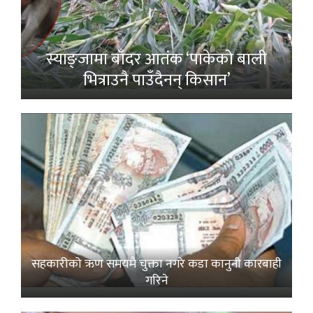
स्याङ्जामा बाँदर आतंक ‘पाकेको बाली
भित्राउनै पाउँदैनन् किसान’
सहकारीको ऋण समयमै चुक्ता नगरे कडा कानुनी कारबाही
गरिने