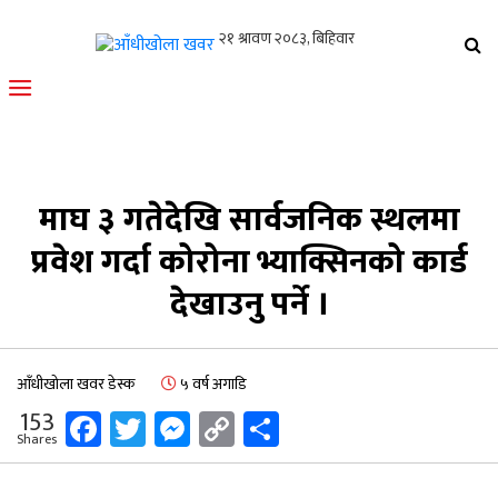
आँधीखोला खवर
मोफसलकै लोकप्रिय अनलाइन पत्रिका
माघ ३ गतेदेखि सार्वजनिक स्थलमा
प्रवेश गर्दा कोरोना भ्याक्सिनको कार्ड
देखाउनु पर्ने ।
आँधीखोला खवर डेस्क
५ वर्ष अगाडि
Facebook
Twitter
Messenger
Copy
Share
153
Shares
Link