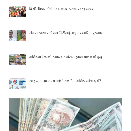
बि.पी. विचार गोष्ठी एवम काव्य उत्सव- २०८३ सम्पन्न
खेम सारुमगर र गोपाल जिटीलाई कञ्चन पत्रकरिता पुरस्कार
वालिङमा टेलरको ठक्करबाट मोटरसाइकल चालकको मृत्यु
स्याङ्जामा ३४४ एचआईभी संक्रमित, वालिङ सबैभन्दा धेरै