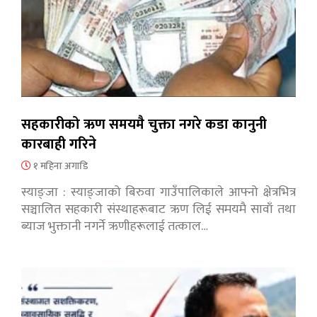
सहकारीको ऋण समयमै चुक्ता नगरे कडा कानुनी
कारबाही गरिने
१ महिना अगाडि
स्याङ्जा : स्याङ्जाको बिरुवा गाउँपालिकाले आफ्नो क्षेत्रभित्र
सञ्चालित सहकारी संस्थाहरूबाट ऋण लिई समयमै सावाँ तथा
ब्याज भुक्तानी नगर्ने ऋणीहरूलाई तत्काल…