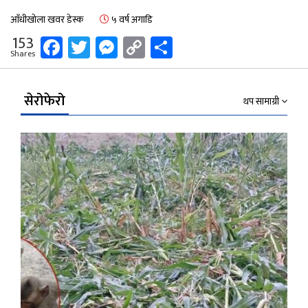
आँधीखोला खवर डेस्क
५ वर्ष अगाडि
Facebook
Twitter
Messenger
Copy
Share
153
Shares
Link
सेरोफेरो
थप सामाग्री