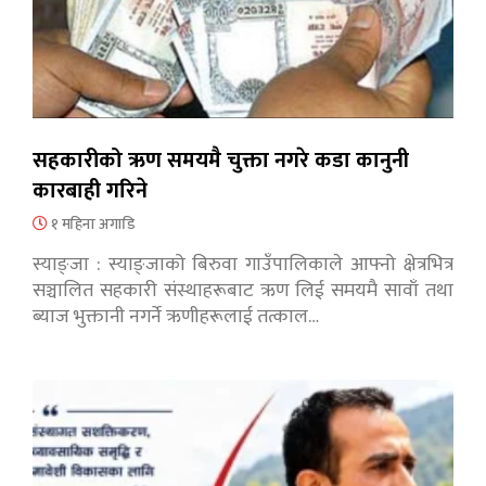
सहकारीको ऋण समयमै चुक्ता नगरे कडा कानुनी
कारबाही गरिने
१ महिना अगाडि
स्याङ्जा : स्याङ्जाको बिरुवा गाउँपालिकाले आफ्नो क्षेत्रभित्र
सञ्चालित सहकारी संस्थाहरूबाट ऋण लिई समयमै सावाँ तथा
ब्याज भुक्तानी नगर्ने ऋणीहरूलाई तत्काल…