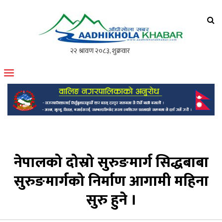
आँधीखोला खवर
मोफसलकै लोकप्रिय अनलाइन पत्रिका
नेपालको दोस्रो सुरुङमार्ग सिद्धबाबा
सुरुङमार्गको निर्माण आगामी महिना
सुरु हुने ।