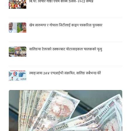
बि.पी. विचार गोष्ठी एवम काव्य उत्सव- २०८३ सम्पन्न
खेम सारुमगर र गोपाल जिटीलाई कञ्चन पत्रकरिता पुरस्कार
वालिङमा टेलरको ठक्करबाट मोटरसाइकल चालकको मृत्यु
स्याङ्जामा ३४४ एचआईभी संक्रमित, वालिङ सबैभन्दा धेरै