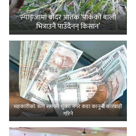
स्याङ्जामा बाँदर आतंक ‘पाकेको बाली
भित्राउनै पाउँदैनन् किसान’
सहकारीको ऋण समयमै चुक्ता नगरे कडा कानुनी कारबाही
गरिने