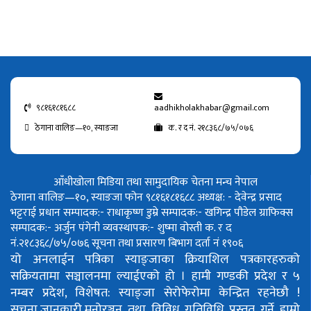
९८१६१८१६८८
aadhikholakhabar@gmail.com
ठेगाना वालिङ—१०, स्याङजा
क. र द नं. २१८३६८/७५/०७६
आँधीखोला मिडिया तथा सामुदायिक चेतना मन्च नेपाल
ठेगाना वालिङ—१०, स्याङजा फोन ९८१६१८१६८८
अध्यक्ष: - देवेन्द्र प्रसाद
भट्टराई
प्रधान सम्पादक:- राधाकृष्ण डुम्रे
सम्पादक:- खगिन्द्र पौडेल
ग्राफिक्स
सम्पादक:- अर्जुन पंगेनी
व्यवस्थापक:- शुष्मा वोस्ती
क. र द
नं.२१८३६८/७५/०७६
सूचना तथा प्रसारण बिभाग दर्ता नं १९०६
यो अनलाईन पत्रिका स्याङ्जाका क्रियाशिल पत्रकारहरुको
सक्रियतामा सञ्चालनमा ल्याईएको हो ।
हामी गण्डकी प्रदेश र ५
नम्बर प्रदेश, विशेषत: स्याङ्जा सेरोफेरोमा केन्द्रित रहनेछौ !
सुचना,जानकारी,मनोरञ्जन तथा विविध गतिविधि प्रस्तुत गर्ने हाम्रो