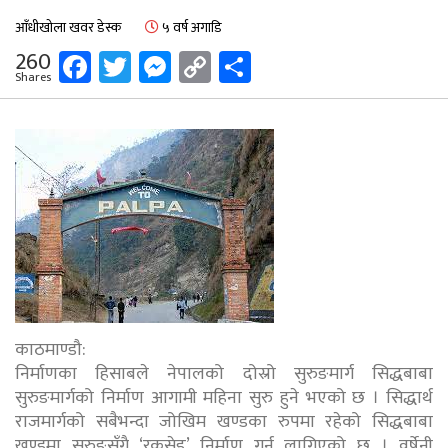
आँधीखोला खवर डेस्क
५ वर्ष अगाडि
Facebook
Twitter
Messenger
Copy
Share
260
Shares
Link
काठमाण्डौ:
निर्माणका हिसाबले नेपालको दोस्रो सुरुङमार्ग सिद्धबाबा
सुरुङमार्गको निर्माण आगामी महिना सुरु हुने भएको छ । सिद्धार्थ
राजमार्गको सबैभन्दा जोखिम खण्डका रुपमा रहेको सिद्धबाबा
खण्डमा सुरुङसँगै ‘रकसेड’ निर्माण गर्न लागिएको छ । वर्षेनी