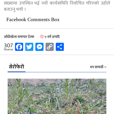
संख्यामा उपस्थित भई नयाँ कार्यसमिति निर्वाचित गरिएको उहाँले
बताउनु भयो ।
Facebook Comments Box
आँधीखोला समाचार डेस्क
५ वर्ष अगाडि
Facebook
Twitter
Messenger
Copy
Share
307
Shares
Link
सेरोफेरो
थप सामाग्री