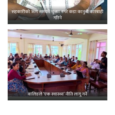
सहकारीको ऋण समयमै चुक्ता नगरे कडा कानुनी कारबाही
गरिने
वालिङले ‘एक स्वास्थ्य’ नीति लागू गर्ने