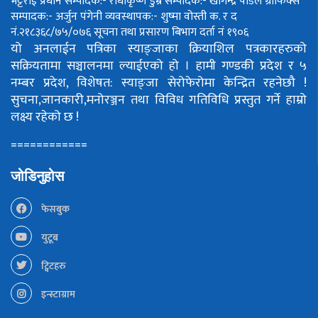
भट्टराई
प्रधान सम्पादक:- राधाकृष्ण डुम्रे
सम्पादक:- खगिन्द्र पौडेल
ग्राफिक्स
सम्पादक:- अर्जुन पंगेनी
व्यवस्थापक:- शुष्मा वोस्ती
क. र द
नं.२१८३६८/७५/०७६
सूचना तथा प्रसारण बिभाग दर्ता नं १९०६
यो अनलाईन पत्रिका स्याङ्जाका क्रियाशिल पत्रकारहरुको
सक्रियतामा सञ्चालनमा ल्याईएको हो ।
हामी गण्डकी प्रदेश र ५
नम्बर प्रदेश, विशेषत: स्याङ्जा सेरोफेरोमा केन्द्रित रहनेछौ !
सुचना,जानकारी,मनोरञ्जन तथा विविध गतिविधि प्रस्तुत गर्ने हाम्रो
लक्ष्य रहेको छ !
============
जोडिनुहोस
फेसबुक
युटूब
ट्विटहरु
इन्स्टाग्राम