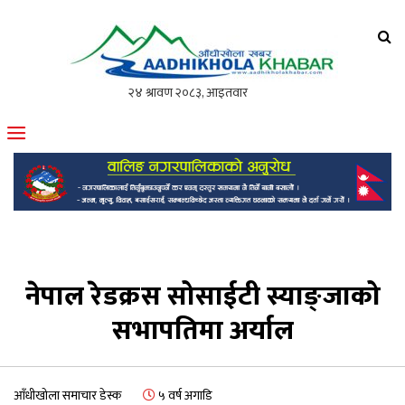
आँधीखोला खवर
मोफसलकै लोकप्रिय अनलाइन पत्रिका
नेपाल रेडक्रस सोसाईटी स्याङ्जाको
सभापतिमा अर्याल
आँधीखोला समाचार डेस्क
५ वर्ष अगाडि