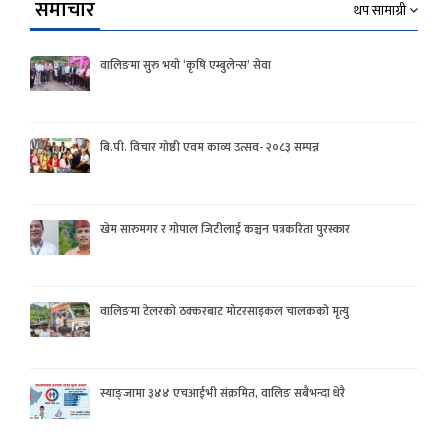
समाचार
थप सामाग्री
वालिङमा सुरु भयो ‘कृषि एम्बुलेन्स’ सेवा
बि.पी. विचार गोष्ठी एवम काव्य उत्सव- २०८३ सम्पन्न
खेम सारुमगर र गोपाल जिटीलाई कञ्चन पत्रकरिता पुरस्कार
वालिङमा टेलरको ठक्करबाट मोटरसाइकल चालकको मृत्यु
स्याङ्जामा ३४४ एचआईभी संक्रमित, वालिङ सबैभन्दा धेरै