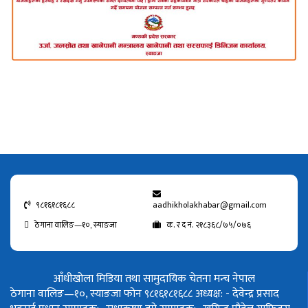
९८१६१८१६८८
aadhikholakhabar@gmail.com
ठेगाना वालिङ—१०, स्याङजा
क. र द नं. २१८३६८/७५/०७६
आँधीखोला मिडिया तथा सामुदायिक चेतना मन्च नेपाल
ठेगाना वालिङ—१०, स्याङजा फोन ९८१६१८१६८८
अध्यक्ष: - देवेन्द्र प्रसाद