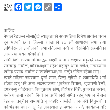
Facebook
Twitter
Messenger
Copy
Share
307
Shares
Link
वालिङ :
नेपाल रेडक्रस सोसाईटी स्याङ्जाको सभापतिमा दिनेश अर्याल चयन
हुनु भएको छ । जिल्ला शाखाको ३७ औँ साधारण सभा तथा
अधिवेसनले अर्यालको सभापतित्वमा नयाँ कार्यसमिति सहमतिका
आधारमा चयन गरेको हो ।
समितिको उपसभापतिमाद्धय लक्ष्मी थापा र लक्ष्मण भट्टराई, मन्त्रीमा
रामचन्द्र अर्याल, कोषाध्यक्षमा महेश बहादुर थापा गणेश, उपमन्त्रीमा
खगेन्द्र प्रसाद अर्याल र उपकोषाध्यक्षमा अर्जुन पौडेल रहेका छन् ।
त्यस्तै महिला सदस्यमा दुर्गा सारु, विष्णु सुवेदी र श्यामादेवि शर्मा
रहेका छन् भने अन्य सदस्यहरुमा भुवनेश्वर रिमाल, चुडामणी रेग्मी,
इश्वरबन्धु कोईराला, विष्णुप्रताप खँण, विशेश्वर गिरी, पुष्पराज बराल,
मनोरथ शर्मा रहेको निर्वाचन अधिकारी समेत रहनु भएका नेपाल
रेडक्रस तनहुँका सभापति कृष्णहरि वाग्लेले जानकारी दिनुभयो ।
कोभिडका कारण सृजित अवस्थालाई मध्यनजर गर्दै कार्यक्रम थोरै