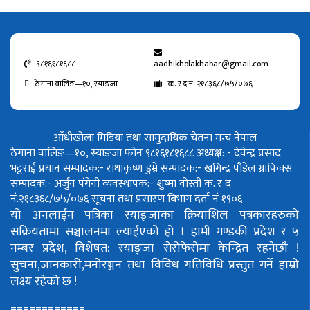
९८१६१८१६८८
aadhikholakhabar@gmail.com
ठेगाना वालिङ—१०, स्याङजा
क. र द नं. २१८३६८/७५/०७६
आँधीखोला मिडिया तथा सामुदायिक चेतना मन्च नेपाल
ठेगाना वालिङ—१०, स्याङजा फोन ९८१६१८१६८८
अध्यक्ष: - देवेन्द्र प्रसाद
भट्टराई
प्रधान सम्पादक:- राधाकृष्ण डुम्रे
सम्पादक:- खगिन्द्र पौडेल
ग्राफिक्स
सम्पादक:- अर्जुन पंगेनी
व्यवस्थापक:- शुष्मा वोस्ती
क. र द
नं.२१८३६८/७५/०७६
सूचना तथा प्रसारण बिभाग दर्ता नं १९०६
यो अनलाईन पत्रिका स्याङ्जाका क्रियाशिल पत्रकारहरुको
सक्रियतामा सञ्चालनमा ल्याईएको हो ।
हामी गण्डकी प्रदेश र ५
नम्बर प्रदेश, विशेषत: स्याङ्जा सेरोफेरोमा केन्द्रित रहनेछौ !
सुचना,जानकारी,मनोरञ्जन तथा विविध गतिविधि प्रस्तुत गर्ने हाम्रो
लक्ष्य रहेको छ !
============