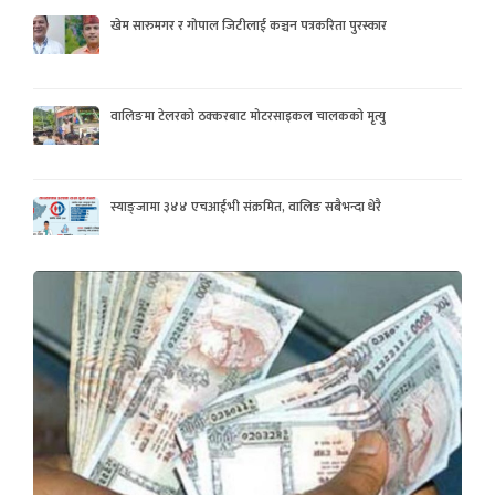
खेम सारुमगर र गोपाल जिटीलाई कञ्चन पत्रकरिता पुरस्कार
वालिङमा टेलरको ठक्करबाट मोटरसाइकल चालकको मृत्यु
स्याङ्जामा ३४४ एचआईभी संक्रमित, वालिङ सबैभन्दा धेरै