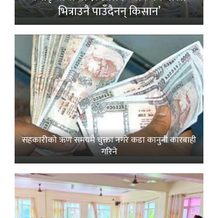
भित्राउनै पाउँदैनन् किसान’
सहकारीको ऋण समयमै चुक्ता नगरे कडा कानुनी कारबाही
गरिने