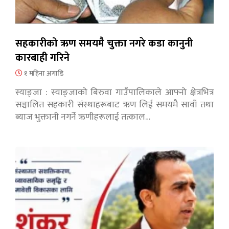
सहकारीको ऋण समयमै चुक्ता नगरे कडा कानुनी
कारबाही गरिने
१ महिना अगाडि
स्याङ्जा : स्याङ्जाको बिरुवा गाउँपालिकाले आफ्नो क्षेत्रभित्र
सञ्चालित सहकारी संस्थाहरूबाट ऋण लिई समयमै सावाँ तथा
ब्याज भुक्तानी नगर्ने ऋणीहरूलाई तत्काल…