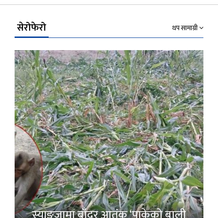
Link
सेरोफेरो
थप सामाग्री
स्याङ्जामा बाँदर आतंक ‘पाकेको बाली