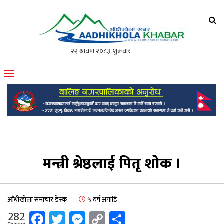
आँधीखोला खवर
मोफसलकै लोकप्रिय अनलाइन पत्रिका
मन्त्री श्रेष्ठलाई पितृ शोक ।
आँधीखोला समाचार डेस्क
५ वर्ष अगाडि
Facebook
Twitter
Messenger
Copy
Share
282