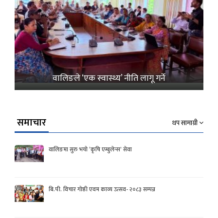
वालिङले ‘एक स्वास्थ्य’ नीति लागू गर्ने
समाचार
थप सामाग्री
वालिङमा सुरु भयो ‘कृषि एम्बुलेन्स’ सेवा
बि.पी. विचार गोष्ठी एवम काव्य उत्सव- २०८३ सम्पन्न