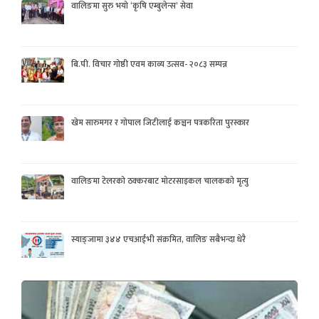
वालिङमा सुरु भयो ‘कृषि एम्बुलेन्स’ सेवा
बि.पी. विचार गोष्ठी एवम काव्य उत्सव- २०८३ सम्पन्न
खेम सारुमगर र गोपाल जिटीलाई कञ्चन पत्रकरिता पुरस्कार
वालिङमा टेलरको ठक्करबाट मोटरसाइकल चालकको मृत्यु
स्याङ्जामा ३४४ एचआईभी संक्रमित, वालिङ सबैभन्दा धेरै