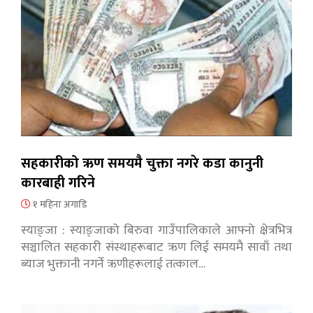
सहकारीको ऋण समयमै चुक्ता नगरे कडा कानुनी
कारबाही गरिने
१ महिना अगाडि
स्याङ्जा : स्याङ्जाको बिरुवा गाउँपालिकाले आफ्नो क्षेत्रभित्र
सञ्चालित सहकारी संस्थाहरूबाट ऋण लिई समयमै सावाँ तथा
ब्याज भुक्तानी नगर्ने ऋणीहरूलाई तत्काल…