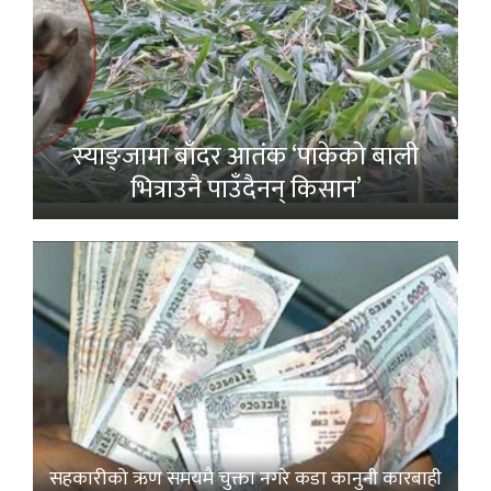
स्याङ्जामा बाँदर आतंक ‘पाकेको बाली
भित्राउनै पाउँदैनन् किसान’
सहकारीको ऋण समयमै चुक्ता नगरे कडा कानुनी कारबाही