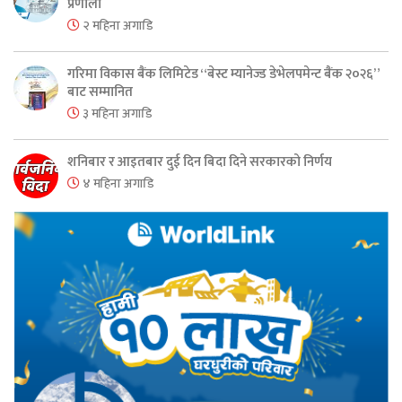
प्रणाली
२ महिना अगाडि
गरिमा विकास बैंक लिमिटेड “बेस्ट म्यानेज्ड डेभेलपमेन्ट बैंक २०२६”
बाट सम्मानित
३ महिना अगाडि
शनिबार र आइतबार दुई दिन बिदा दिने सरकारको निर्णय
४ महिना अगाडि