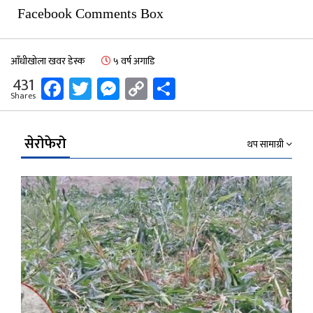
Facebook Comments Box
आँधीखोला खवर डेस्क
५ वर्ष अगाडि
Facebook
Twitter
Messenger
Copy
Share
431
Shares
Link
सेरोफेरो
थप सामाग्री