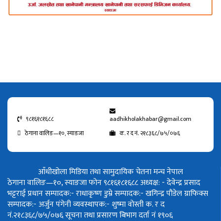
९८१६१८१६८८
aadhikholakhabar@gmail.com
ठेगाना वालिङ—१०, स्याङजा
क. र द नं. २१८३६८/७५/०७६
आँधीखोला मिडिया तथा सामुदायिक चेतना मन्च नेपाल
ठेगाना वालिङ—१०, स्याङजा फोन ९८१६१८१६८८
अध्यक्ष: - देवेन्द्र प्रसाद
भट्टराई
प्रधान सम्पादक:- राधाकृष्ण डुम्रे
सम्पादक:- खगिन्द्र पौडेल
ग्राफिक्स
सम्पादक:- अर्जुन पंगेनी
व्यवस्थापक:- शुष्मा वोस्ती
क. र द
नं.२१८३६८/७५/०७६
सूचना तथा प्रसारण बिभाग दर्ता नं १९०६