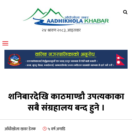
आँधीखोला खवर
मोफसलकै लोकप्रिय अनलाइन पत्रिका
शनिबारदेखि काठमाण्डौ उपत्यकाका
सबै संग्रहालय बन्द हुने ।
आँधीखोला खवर डेस्क
५ वर्ष अगाडि