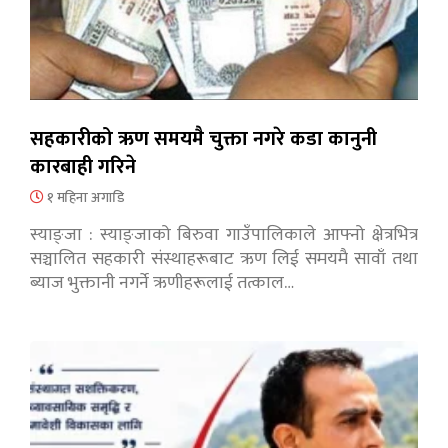
सहकारीको ऋण समयमै चुक्ता नगरे कडा कानुनी
कारबाही गरिने
१ महिना अगाडि
स्याङ्जा : स्याङ्जाको बिरुवा गाउँपालिकाले आफ्नो क्षेत्रभित्र
सञ्चालित सहकारी संस्थाहरूबाट ऋण लिई समयमै सावाँ तथा
ब्याज भुक्तानी नगर्ने ऋणीहरूलाई तत्काल…