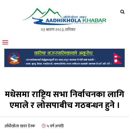
आँधीखोला खवर
मोफसलकै लोकप्रिय अनलाइन पत्रिका
मधेसमा राष्ट्रिय सभा निर्वाचनका लागि
एमाले र लोसपाबीच गठबन्धन हुने ।
आँधीखोला खवर डेस्क
५ वर्ष अगाडि