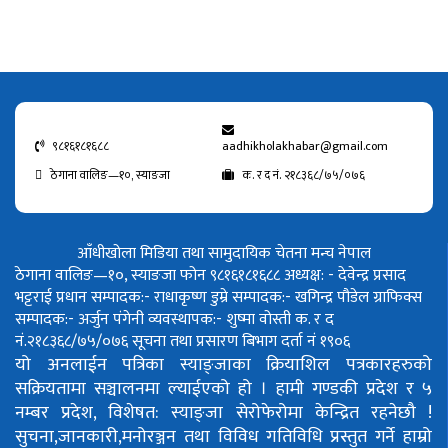
९८१६१८१६८८
aadhikholakhabar@gmail.com
ठेगाना वालिङ—१०, स्याङजा
क. र द नं. २१८३६८/७५/०७६
आँधीखोला मिडिया तथा सामुदायिक चेतना मन्च नेपाल
ठेगाना वालिङ—१०, स्याङजा फोन ९८१६१८१६८८
अध्यक्ष: - देवेन्द्र प्रसाद
भट्टराई
प्रधान सम्पादक:- राधाकृष्ण डुम्रे
सम्पादक:- खगिन्द्र पौडेल
ग्राफिक्स
सम्पादक:- अर्जुन पंगेनी
व्यवस्थापक:- शुष्मा वोस्ती
क. र द
नं.२१८३६८/७५/०७६
सूचना तथा प्रसारण बिभाग दर्ता नं १९०६
यो अनलाईन पत्रिका स्याङ्जाका क्रियाशिल पत्रकारहरुको
सक्रियतामा सञ्चालनमा ल्याईएको हो ।
हामी गण्डकी प्रदेश र ५
नम्बर प्रदेश, विशेषत: स्याङ्जा सेरोफेरोमा केन्द्रित रहनेछौ !
सुचना,जानकारी,मनोरञ्जन तथा विविध गतिविधि प्रस्तुत गर्ने हाम्रो