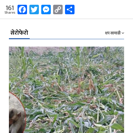
Facebook
Twitter
Messenger
Copy
Share
161
Shares
Link
सेरोफेरो
थप सामाग्री