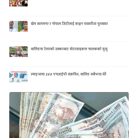
खेम सारुमगर र गोपाल जिटीलाई कञ्चन पत्रकरिता पुरस्कार
वालिङमा टेलरको ठक्करबाट मोटरसाइकल चालकको मृत्यु
स्याङ्जामा ३४४ एचआईभी संक्रमित, वालिङ सबैभन्दा धेरै