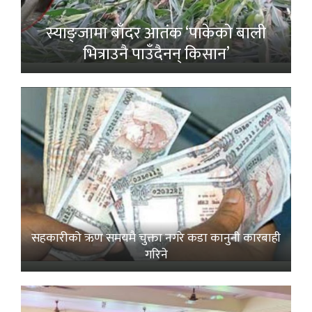
स्याङ्जामा बाँदर आतंक ‘पाकेको बाली
भित्राउनै पाउँदैनन् किसान’
सहकारीको ऋण समयमै चुक्ता नगरे कडा कानुनी कारबाही
गरिने