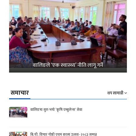
वालिङले ‘एक स्वास्थ्य’ नीति लागू गर्ने
समाचार
थप सामाग्री
वालिङमा सुरु भयो ‘कृषि एम्बुलेन्स’ सेवा
बि.पी. विचार गोष्ठी एवम काव्य उत्सव- २०८३ सम्पन्न