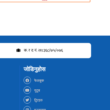
क. र द नं. २१८३६८/७५/०७६
जोडिनुहोस
फेसबुक
युटूब
ट्विटहरु