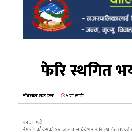
फेरि स्थगित भ
आँधीखोला खवर डेस्क
५ वर्ष अगाडि
काठमाण्डौ:
नेपाली काँग्रेसको १६ जिल्ला अधिवेशन फेरि स्थगित भएको 