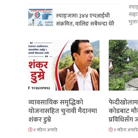
स्या
सञ्
स्याङ्जामा ३४४ एचआईभी
भुक्
संक्रमित, वालिङ सबैभन्दा धेरै
व्यावसायिक समृद्धिको
फेदीखोलाम
योजनासहित चुनावी मैदानमा
कोडबाट मौ
शंकर डुम्रे
प्रविधिसँग
१ महिना अगाडि
१ महिना अगाडि