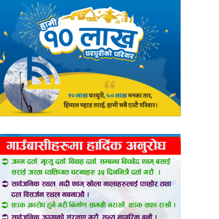
er
are