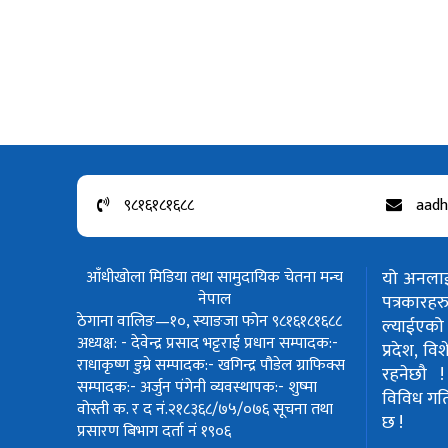
९८१६१८१६८८
aadh
आँधीखोला मिडिया तथा सामुदायिक चेतना मन्च
यो अनलाईन
नेपाल
पत्रकार
ठेगाना वालिङ—१०, स्याङजा फोन ९८१६१८१६८८
ल्याईएको 
अध्यक्ष: - देवेन्द्र प्रसाद भट्टराई
प्रधान सम्पादक:-
प्रदेश, वि
राधाकृष्ण डुम्रे
सम्पादक:- खगिन्द्र पौडेल
ग्राफिक्स
रहनेछौ 
सम्पादक:- अर्जुन पंगेनी
व्यवस्थापक:- शुष्मा
विविध गतिवि
वोस्ती
क. र द नं.२१८३६८/७५/०७६
सूचना तथा
छ !
प्रसारण बिभाग दर्ता नं १९०६