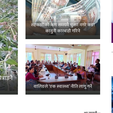
सहकारीको ऋण समयमै चुक्ता नगरे कडा
कानुनी कारबाही गरिने
्राउनै
वालिङले ‘एक स्वास्थ्य’ नीति लागू गर्ने