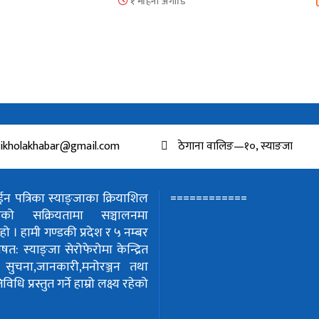
१ महिना अगाडि
ikholakhabar@gmail.com
ठेगाना वालिङ—१०, स्याङजा
============
 पत्रिका स्याङ्जाका क्रियाशिल
हरुको सक्रियतामा सञ्चालनमा
हो ।
हामी गण्डकी प्रदेश र ५ नम्बर
शेषत: स्याङ्जा सेरोफेरोमा केन्द्रित
!
सुचना,जानकारी,मनोरञ्जन तथा
धि प्रस्तुत गर्ने हाम्रो लक्ष्य रहेको