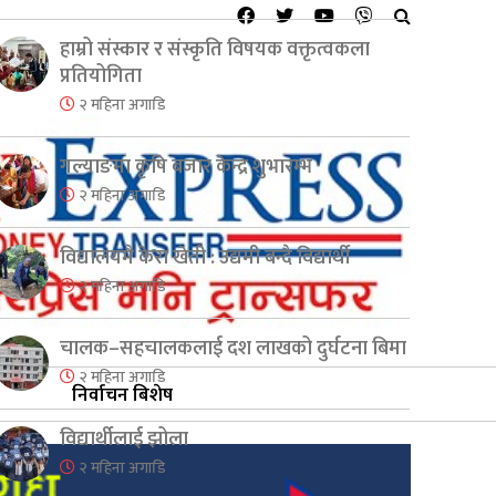
हाम्रो संस्कार र संस्कृति विषयक वक्तृत्वकला
प्रतियोगिता
२ महिना अगाडि
गल्याङमा कृषि बजार केन्द्र शुभारम्भ
२ महिना अगाडि
विद्यालयमै केरा खेती : उद्यमी बन्दै विद्यार्थी
२ महिना अगाडि
चालक–सहचालकलाई दश लाखको दुर्घटना बिमा
२ महिना अगाडि
निर्वाचन बिशेष
विद्यार्थीलाई झोला
२ महिना अगाडि