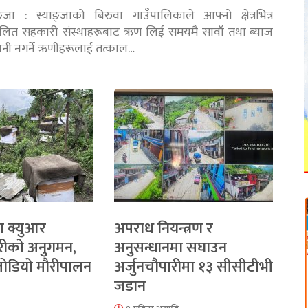
ङ्जा : स्याङ्जाको बिरुवा गाउँपालिकाले आफ्नो क्षेत्रभित्र
चालित सहकारी संस्थाहरूबाट ऋण लिई समयमै सावाँ तथा ब्याज
तानी नगर्ने ऋणीहरूलाई तत्काल…
ा क्युआर
अपराध नियन्त्रण र
रीको अनुगमन,
अनुसन्धानमा सघाउन
 जोडियो मौरीपालन
अर्जुनचौपारीमा १३ सीसीटीभी
जडान