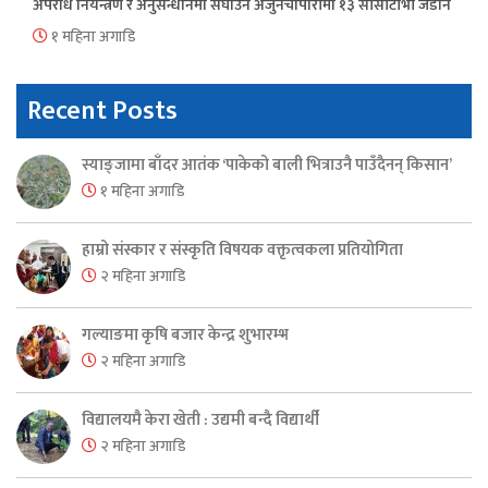
अपराध नियन्त्रण र अनुसन्धानमा सघाउन अर्जुनचौपारीमा १३ सीसीटीभी जडान
१ महिना अगाडि
Recent Posts
स्याङ्जामा बाँदर आतंक ‘पाकेको बाली भित्राउनै पाउँदैनन् किसान’
१ महिना अगाडि
हाम्रो संस्कार र संस्कृति विषयक वक्तृत्वकला प्रतियोगिता
२ महिना अगाडि
गल्याङमा कृषि बजार केन्द्र शुभारम्भ
२ महिना अगाडि
विद्यालयमै केरा खेती : उद्यमी बन्दै विद्यार्थी
२ महिना अगाडि