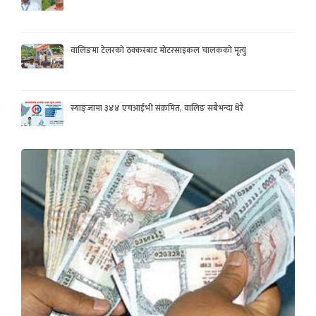
वालिङमा टेलरको ठक्करबाट मोटरसाइकल चालकको मृत्यु
स्याङ्जामा ३४४ एचआईभी संक्रमित, वालिङ सबैभन्दा धेरै