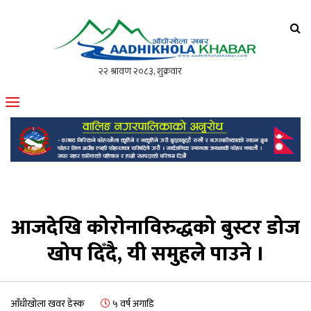
आँधीखोला खवर
मोफसलकै लोकप्रिय अनलाइन पत्रिका
आजदेखि कोरोनाविरुद्धको बुस्टर डोज
खोप दिँदै, यी समुहले पाउने ।
आँधीखोला खवर डेस्क
५ वर्ष अगाडि