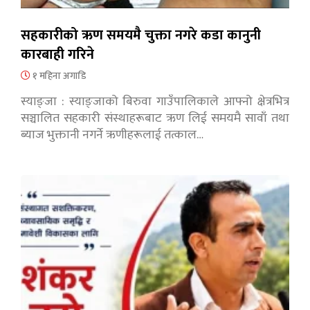
सहकारीको ऋण समयमै चुक्ता नगरे कडा कानुनी
कारबाही गरिने
१ महिना अगाडि
स्याङ्जा : स्याङ्जाको बिरुवा गाउँपालिकाले आफ्नो क्षेत्रभित्र
सञ्चालित सहकारी संस्थाहरूबाट ऋण लिई समयमै सावाँ तथा
ब्याज भुक्तानी नगर्ने ऋणीहरूलाई तत्काल…