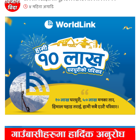
४ महिना अगाडि