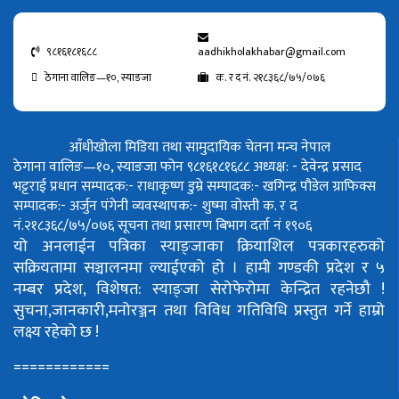
९८१६१८१६८८
aadhikholakhabar@gmail.com
ठेगाना वालिङ—१०, स्याङजा
क. र द नं. २१८३६८/७५/०७६
आँधीखोला मिडिया तथा सामुदायिक चेतना मन्च नेपाल
ठेगाना वालिङ—१०, स्याङजा फोन ९८१६१८१६८८
अध्यक्ष: - देवेन्द्र प्रसाद
भट्टराई
प्रधान सम्पादक:- राधाकृष्ण डुम्रे
सम्पादक:- खगिन्द्र पौडेल
ग्राफिक्स
सम्पादक:- अर्जुन पंगेनी
व्यवस्थापक:- शुष्मा वोस्ती
क. र द
नं.२१८३६८/७५/०७६
सूचना तथा प्रसारण बिभाग दर्ता नं १९०६
यो अनलाईन पत्रिका स्याङ्जाका क्रियाशिल पत्रकारहरुको
सक्रियतामा सञ्चालनमा ल्याईएको हो ।
हामी गण्डकी प्रदेश र ५
नम्बर प्रदेश, विशेषत: स्याङ्जा सेरोफेरोमा केन्द्रित रहनेछौ !
सुचना,जानकारी,मनोरञ्जन तथा विविध गतिविधि प्रस्तुत गर्ने हाम्रो
लक्ष्य रहेको छ !
============