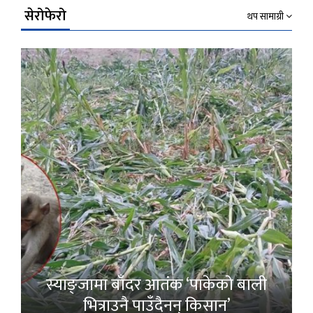
सेरोफेरो
थप सामाग्री
स्याङ्जामा बाँदर आतंक ‘पाकेको बाली
भित्राउनै पाउँदैनन् किसान’