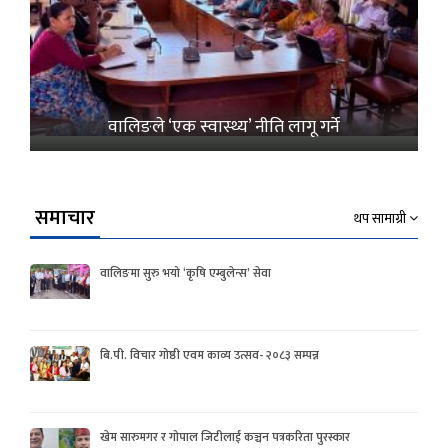
वालिङले ‘एक स्वास्थ्य’ नीति लागू गर्ने
समाचार
थप सामाग्री
वालिङमा सुरु भयो ‘कृषि एम्बुलेन्स’ सेवा
बि.पी. विचार गोष्ठी एवम काव्य उत्सव- २०८३ सम्पन्न
खेम सारुमगर र गोपाल जिटीलाई कञ्चन पत्रकरिता पुरस्कार