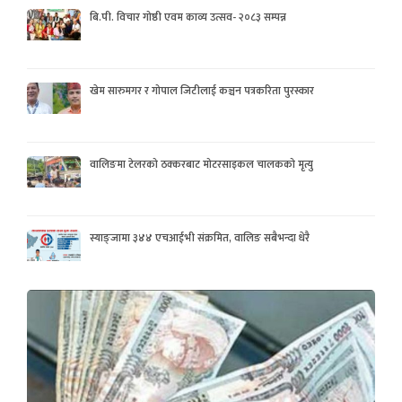
बि.पी. विचार गोष्ठी एवम काव्य उत्सव- २०८३ सम्पन्न
खेम सारुमगर र गोपाल जिटीलाई कञ्चन पत्रकरिता पुरस्कार
वालिङमा टेलरको ठक्करबाट मोटरसाइकल चालकको मृत्यु
स्याङ्जामा ३४४ एचआईभी संक्रमित, वालिङ सबैभन्दा धेरै