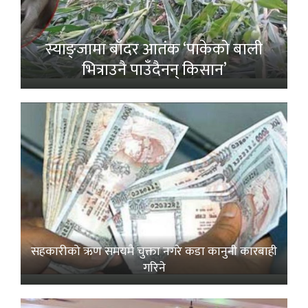
स्याङ्जामा बाँदर आतंक ‘पाकेको बाली
भित्राउनै पाउँदैनन् किसान’
सहकारीको ऋण समयमै चुक्ता नगरे कडा कानुनी कारबाही
गरिने