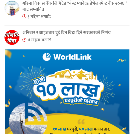
गरिमा विकास बैंक लिमिटेड “बेस्ट म्यानेज्ड डेभेलपमेन्ट बैंक २०२६”
बाट सम्मानित
३ महिना अगाडि
शनिबार र आइतबार दुई दिन बिदा दिने सरकारको निर्णय
४ महिना अगाडि