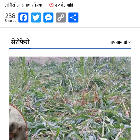
आँधीखोला समाचार डेस्क
५ वर्ष अगाडि
Facebook
Twitter
Messenger
Copy
Share
238
Shares
Link
सेरोफेरो
थप सामाग्री