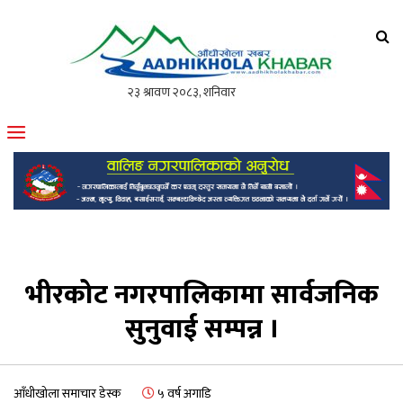
आँधीखोला खवर
मोफसलकै लोकप्रिय अनलाइन पत्रिका
भीरकोट नगरपालिकामा सार्वजनिक
सुनुवाई सम्पन्न ।
आँधीखोला समाचार डेस्क
५ वर्ष अगाडि