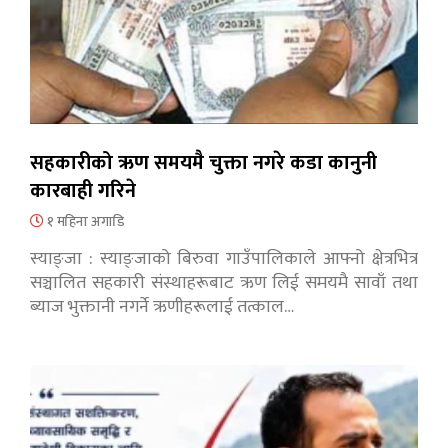
सहकारीको ऋण समयमै चुक्ता नगरे कडा कानुनी
कारबाही गरिने
१ महिना अगाडि
स्याङ्जा : स्याङ्जाको बिरुवा गाउँपालिकाले आफ्नो क्षेत्रभित्र
सञ्चालित सहकारी संस्थाहरूबाट ऋण लिई समयमै सावाँ तथा
ब्याज भुक्तानी नगर्ने ऋणीहरूलाई तत्काल…