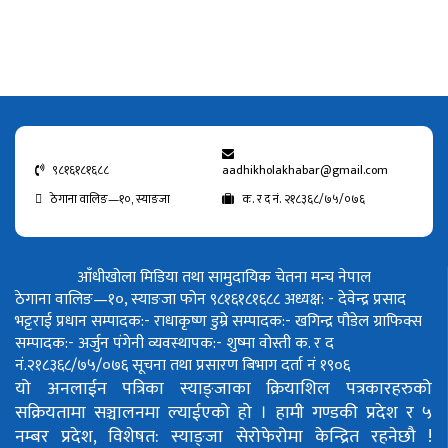
९८१६१८१६८८
aadhikholakhabar@gmail.com
ठेगाना वालिङ—१०, स्याङजा
क. र द नं. २१८३६८/७५/०७६
आँधीखोला मिडिया तथा सामुदायिक चेतना मन्च नेपाल
ठेगाना वालिङ—१०, स्याङजा फोन ९८१६१८१६८८
अध्यक्ष: - देवेन्द्र प्रसाद
भट्टराई
प्रधान सम्पादक:- राधाकृष्ण डुम्रे
सम्पादक:- खगिन्द्र पौडेल
ग्राफिक्स
सम्पादक:- अर्जुन पंगेनी
व्यवस्थापक:- शुष्मा वोस्ती
क. र द
नं.२१८३६८/७५/०७६
सूचना तथा प्रसारण बिभाग दर्ता नं १९०६
यो अनलाईन पत्रिका स्याङ्जाका क्रियाशिल पत्रकारहरुको
सक्रियतामा सञ्चालनमा ल्याईएको हो ।
हामी गण्डकी प्रदेश र ५
नम्बर प्रदेश, विशेषत: स्याङ्जा सेरोफेरोमा केन्द्रित रहनेछौ !