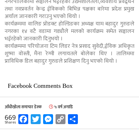
नगरपालिकामा सञ्चालन भईरहेको उद्यमशीलतला,व्यवशाय प्रवद्र्धन
तथा नवप्रवर्तन केन्द्र ईविकको बिभिन्न पक्षका बारेमा प्रदेश प्रमुख
अर्याल जानकारी गराउनु भएको थियो ।
कार्यक्रममा वालिङ प्रोडक्ट होल्डिङका अध्यक्ष याम बहादुर गुरुङले
नगरका १४ वटै वडामा गड्यौले मलको कार्यक्रम समेत सञ्चालन
भईरहेको जानकारी दिनुभयो ।
कार्यक्रममा परियोजना टिम लिडर नेत्र प्रसाद सुवेदी,ईविक अधिकृत
शुष्मा वोस्ती, मैना रेग्मी लगायतले बोलेका थिए । तालिममा
प्राविधिक डिल बहादुर गुरुङले प्रशिक्षण दिनु भएको थियो ।
Facebook Comments Box
आँधीखोला समाचार डेस्क
५ वर्ष अगाडि
Facebook
Twitter
Messenger
Copy
Share
669
Shares
Link