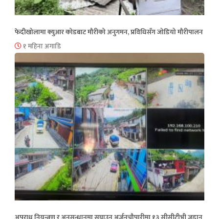
फेदीखोलामा क्युआर कोडबाट मौरीको अनुगमन, प्रविधिसँग जोडियो मौरीपालन
१ महिना अगाडि
अपराध नियन्त्रण र अनुसन्धानमा सघाउन अर्जुनचौपारीमा १३ सीसीटीभी जडान