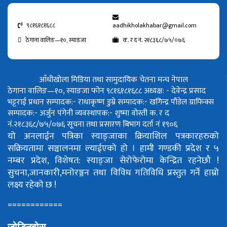
९८१६१८१६८८
aadhikholakhabar@gmail.com
ठेगाना वालिङ—१०, स्याङजा
क. र द नं. २१८३६८/७५/०७६
आँधीखोला मिडिया तथा सामुदायिक चेतना मन्च नेपाल
ठेगाना वालिङ—१०, स्याङजा फोन ९८१६१८१६८८
अध्यक्ष: - देवेन्द्र प्रसाद
भट्टराई
प्रधान सम्पादक:- राधाकृष्ण डुम्रे
सम्पादक:- खगिन्द्र पौडेल
ग्राफिक्स
सम्पादक:- अर्जुन पंगेनी
व्यवस्थापक:- शुष्मा वोस्ती
क. र द
नं.२१८३६८/७५/०७६
सूचना तथा प्रसारण बिभाग दर्ता नं १९०६
यो अनलाईन पत्रिका स्याङ्जाका क्रियाशिल पत्रकारहरुको
सक्रियतामा सञ्चालनमा ल्याईएको हो ।
हामी गण्डकी प्रदेश र ५
नम्बर प्रदेश, विशेषत: स्याङ्जा सेरोफेरोमा केन्द्रित रहनेछौ !
सुचना,जानकारी,मनोरञ्जन तथा विविध गतिविधि प्रस्तुत गर्ने हाम्रो
लक्ष्य रहेको छ !
============
जोडिनुहोस