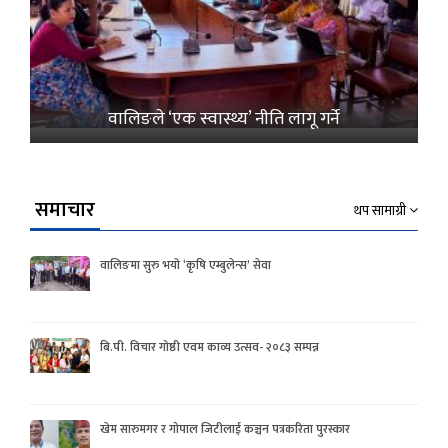
वालिङले ‘एक स्वास्थ्य’ नीति लागू गर्ने
समाचार
थप सामाग्री
वालिङमा सुरु भयो ‘कृषि एम्बुलेन्स’ सेवा
बि.पी. विचार गोष्ठी एवम काव्य उत्सव- २०८३ सम्पन्न
खेम सारुमगर र गोपाल जिटीलाई कञ्चन पत्रकरिता पुरस्कार