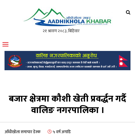
आँधीखोला खवर
मोफसलकै लोकप्रिय अनलाइन पत्रिका
बजार क्षेत्रमा कौशी खेती प्रवर्द्धन गर्दै
वालिङ नगरपालिका ।
आँधीखोला समाचार डेस्क
५ वर्ष अगाडि