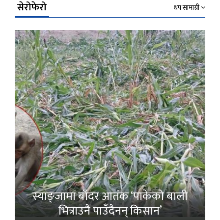
सेरोफेरो
थप सामाग्री
स्याङ्जामा बाँदर आतंक ‘पाकेको बाली
भित्राउनै पाउँदैनन् किसान’