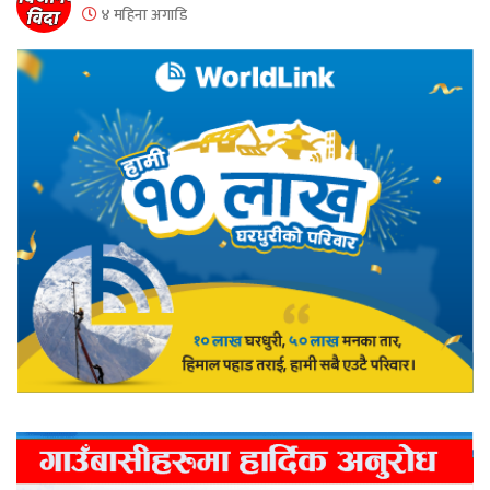
४ महिना अगाडि