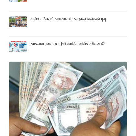
वालिङमा टेलरको ठक्करबाट मोटरसाइकल चालकको मृत्यु
स्याङ्जामा ३४४ एचआईभी संक्रमित, वालिङ सबैभन्दा धेरै