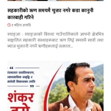
सहकारीको ऋण समयमै चुक्ता नगरे कडा कानुनी
कारबाही गरिने
१ महिना अगाडि
स्याङ्जा : स्याङ्जाको बिरुवा गाउँपालिकाले आफ्नो क्षेत्रभित्र
सञ्चालित सहकारी संस्थाहरूबाट ऋण लिई समयमै सावाँ तथा
ब्याज भुक्तानी नगर्ने ऋणीहरूलाई तत्काल…