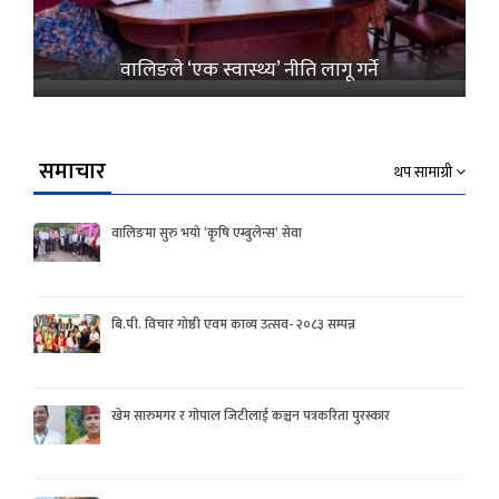
वालिङले ‘एक स्वास्थ्य’ नीति लागू गर्ने
समाचार
थप सामाग्री
वालिङमा सुरु भयो ‘कृषि एम्बुलेन्स’ सेवा
बि.पी. विचार गोष्ठी एवम काव्य उत्सव- २०८३ सम्पन्न
खेम सारुमगर र गोपाल जिटीलाई कञ्चन पत्रकरिता पुरस्कार