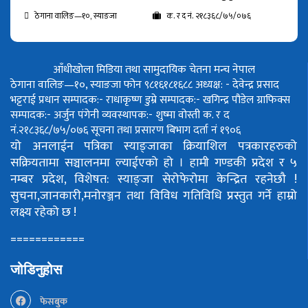
ठेगाना वालिङ—१०, स्याङजा
क. र द नं. २१८३६८/७५/०७६
आँधीखोला मिडिया तथा सामुदायिक चेतना मन्च नेपाल
ठेगाना वालिङ—१०, स्याङजा फोन ९८१६१८१६८८
अध्यक्ष: - देवेन्द्र प्रसाद
भट्टराई
प्रधान सम्पादक:- राधाकृष्ण डुम्रे
सम्पादक:- खगिन्द्र पौडेल
ग्राफिक्स
सम्पादक:- अर्जुन पंगेनी
व्यवस्थापक:- शुष्मा वोस्ती
क. र द
नं.२१८३६८/७५/०७६
सूचना तथा प्रसारण बिभाग दर्ता नं १९०६
यो अनलाईन पत्रिका स्याङ्जाका क्रियाशिल पत्रकारहरुको
सक्रियतामा सञ्चालनमा ल्याईएको हो ।
हामी गण्डकी प्रदेश र ५
नम्बर प्रदेश, विशेषत: स्याङ्जा सेरोफेरोमा केन्द्रित रहनेछौ !
सुचना,जानकारी,मनोरञ्जन तथा विविध गतिविधि प्रस्तुत गर्ने हाम्रो
लक्ष्य रहेको छ !
============
जोडिनुहोस
फेसबुक