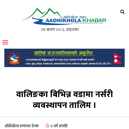
आँधीखोला खवर
मोफसलकै लोकप्रिय अनलाइन पत्रिका
वालिङका बिभिन्न वडामा नर्सरी
व्यवस्थापन तालिम ।
आँधीखोला समाचार डेस्क
५ वर्ष अगाडि