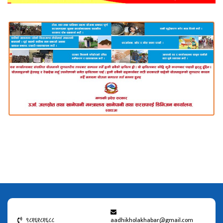
९८१६१८१६८८
aadhikholakhabar@gmail.com