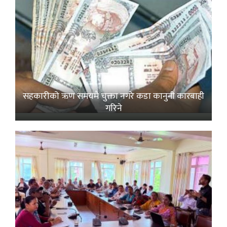
सहकारीको ऋण समयमै चुक्ता नगरे कडा कानुनी कारबाही
गरिने