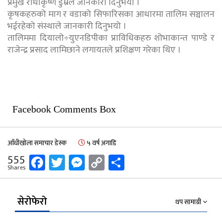
प्रमुख राधाकृष्ण डुम्रेले जानकारी दिनुभयो ।
कृषकहरुको माग र वडाको सिफारिसका आधारमा तालिम सञ्चालन
भईरहेको संस्थाले जानकारी दिनुभयो ।
तालिममा दियालो÷युएनडिपीका प्राविधिकहरु शोभाकान्त पाण्डे र
राजेन्द्र प्रसाद लामिछाने लगायतले प्रशिक्षण गरेका थिए ।
Facebook Comments Box
आँधीखोला समाचार डेस्क
५ वर्ष अगाडि
Facebook
Twitter
Messenger
Copy
Share
555
Shares
Link
सेरोफेरो
थप सामाग्री