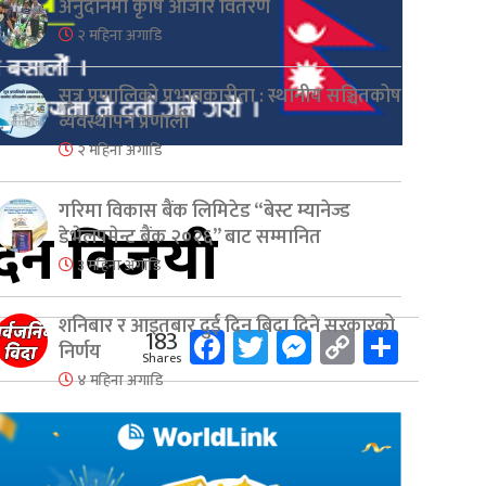
अनुदानमा कृषि औजार वितरण
२ महिना अगाडि
सुत्र प्रणालिको प्रभावकारीता : स्थानीय सञ्चितकोष
व्यवस्थापन प्रणाली
२ महिना अगाडि
गरिमा विकास बैंक लिमिटेड “बेस्ट म्यानेज्ड
िङदेन विजयी
डेभेलपमेन्ट बैंक २०२६” बाट सम्मानित
३ महिना अगाडि
शनिबार र आइतबार दुई दिन बिदा दिने सरकारको
Facebook
Twitter
Messenger
Copy
Share
183
निर्णय
Shares
Link
४ महिना अगाडि