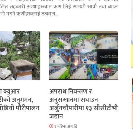
चालित सहकारी संस्थाहरूबाट ऋण लिई समयमै सावाँ तथा ब्याज
तानी नगर्ने ऋणीहरूलाई तत्काल…
ा क्युआर
अपराध नियन्त्रण र
रीको अनुगमन,
अनुसन्धानमा सघाउन
 जोडियो मौरीपालन
अर्जुनचौपारीमा १३ सीसीटीभी
जडान
१ महिना अगाडि