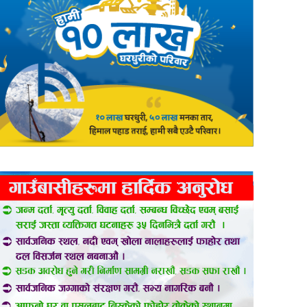
er
are