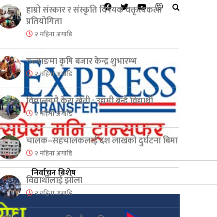
हाम्रो संस्कार र संस्कृति विषयक वक्तृत्वकला
प्रतियोगिता
२ महिना अगाडि
गल्याङमा कृषि बजार केन्द्र शुभारम्भ
२ महिना अगाडि
विद्यालयमै केरा खेती : उद्यमी बन्दै विद्यार्थी
२ महिना अगाडि
चालक–सहचालकलाई दश लाखको दुर्घटना बिमा
२ महिना अगाडि
निर्वाचन बिशेष
विद्यार्थीलाई झोला
२ महिना अगाडि