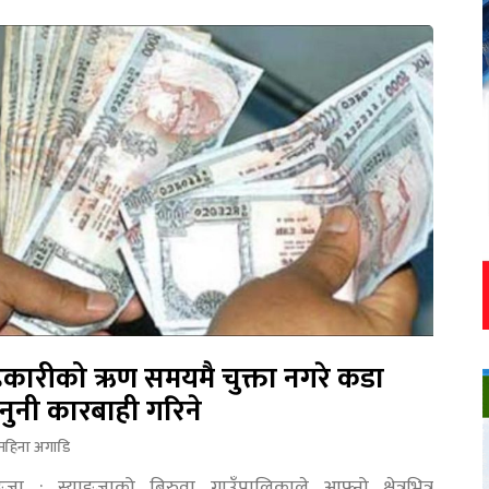
कारीको ऋण समयमै चुक्ता नगरे कडा
नुनी कारबाही गरिने
महिना अगाडि
ङ्जा : स्याङ्जाको बिरुवा गाउँपालिकाले आफ्नो क्षेत्रभित्र