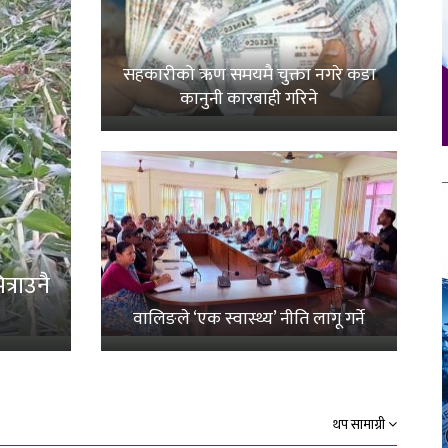
सहकारीको ऋण समयमै चुक्ता नगरे कडा
कानुनी कारबाही गरिने
्राउनै
वालिङले ‘एक स्वास्थ्य’ नीति लागू गर्ने
थप सामाग्री