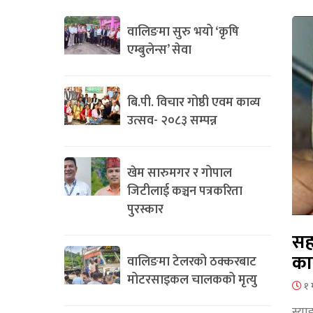
वालिङमा सुरु भयो ‘कृषि
एम्बुलेन्स’ सेवा
बि.पी. विचार गोष्ठी एवम काव्य
उत्सव- २०८३ सम्पन्न
खेम सारुमगर र गोपाल
जिटीलाई कञ्चन पत्रकरिता
पुरस्कार
सह
का
वालिङमा टेलरको ठक्करबाट
मोटरसाइकल चालकको मृत्यु
१ 
स्या