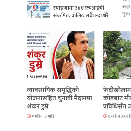
सञ्
स्याङ्जामा ३४४ एचआईभी
भुक्
संक्रमित, वालिङ सबैभन्दा धेरै
व्यावसायिक समृद्धिको
फेदीखोलाम
योजनासहित चुनावी मैदानमा
कोडबाट मौ
शंकर डुम्रे
प्रविधिसँग
१ महिना अगाडि
१ महिना अगाडि