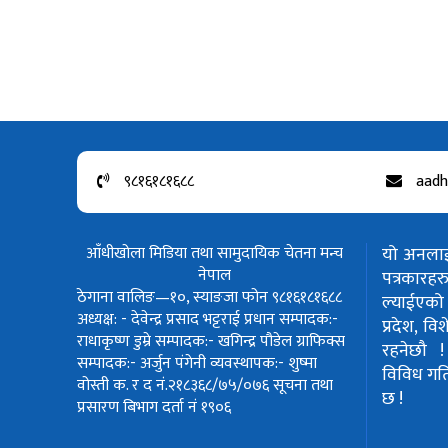
९८१६१८१६८८
aadh
आँधीखोला मिडिया तथा सामुदायिक चेतना मन्च
यो अनलाईन
नेपाल
पत्रकार
ठेगाना वालिङ—१०, स्याङजा फोन ९८१६१८१६८८
ल्याईएको 
अध्यक्ष: - देवेन्द्र प्रसाद भट्टराई
प्रधान सम्पादक:-
प्रदेश, वि
राधाकृष्ण डुम्रे
सम्पादक:- खगिन्द्र पौडेल
ग्राफिक्स
रहनेछौ 
सम्पादक:- अर्जुन पंगेनी
व्यवस्थापक:- शुष्मा
विविध गतिवि
वोस्ती
क. र द नं.२१८३६८/७५/०७६
सूचना तथा
छ !
प्रसारण बिभाग दर्ता नं १९०६