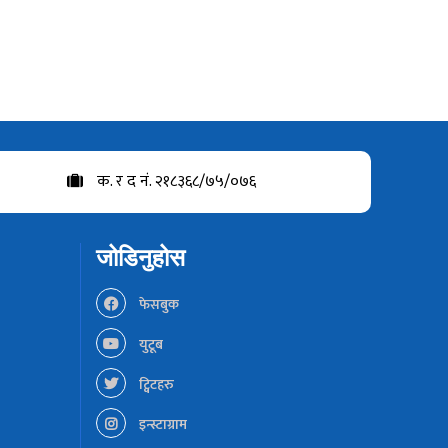
क. र द नं. २१८३६८/७५/०७६
जोडिनुहोस
फेसबुक
युटूब
ट्विटहरु
इन्स्टाग्राम