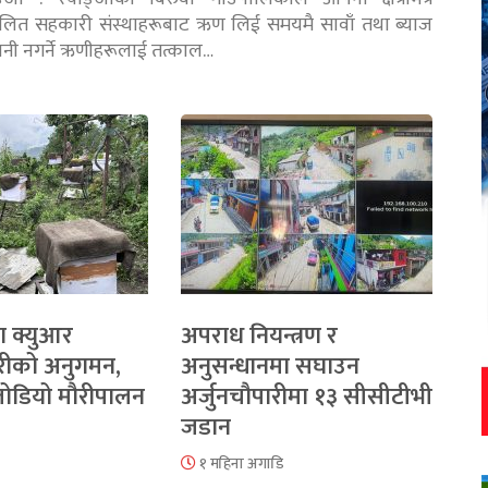
चालित सहकारी संस्थाहरूबाट ऋण लिई समयमै सावाँ तथा ब्याज
तानी नगर्ने ऋणीहरूलाई तत्काल…
ा क्युआर
अपराध नियन्त्रण र
रीको अनुगमन,
अनुसन्धानमा सघाउन
 जोडियो मौरीपालन
अर्जुनचौपारीमा १३ सीसीटीभी
जडान
१ महिना अगाडि