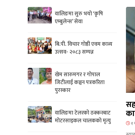
वालिङमा सुरु भयो ‘कृषि
एम्बुलेन्स’ सेवा
बि.पी. विचार गोष्ठी एवम काव्य
उत्सव- २०८३ सम्पन्न
खेम सारुमगर र गोपाल
जिटीलाई कञ्चन पत्रकरिता
पुरस्कार
सह
का
वालिङमा टेलरको ठक्करबाट
मोटरसाइकल चालकको मृत्यु
१ 
स्या