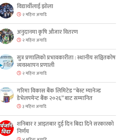
विद्यार्थीलाई झोला
२ महिना अगाडि
अनुदानमा कृषि औजार वितरण
२ महिना अगाडि
सुत्र प्रणालिको प्रभावकारीता : स्थानीय सञ्चितकोष
व्यवस्थापन प्रणाली
er
are
२ महिना अगाडि
गरिमा विकास बैंक लिमिटेड “बेस्ट म्यानेज्ड
डेभेलपमेन्ट बैंक २०२६” बाट सम्मानित
३ महिना अगाडि
शनिबार र आइतबार दुई दिन बिदा दिने सरकारको
निर्णय
४ महिना अगाडि