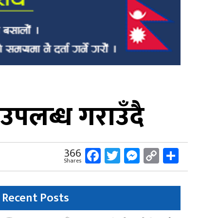
उपलब्ध गराउँदै
Facebook
Twitter
Messenger
Copy
Share
366
Shares
Link
Recent Posts