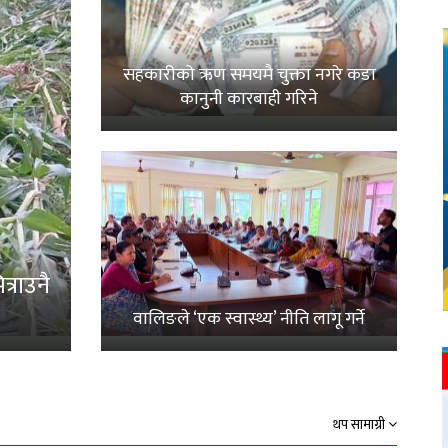
सहकारीको ऋण समयमै चुक्ता नगरे कडा
कानुनी कारबाही गरिने
्राउनै
वालिङले ‘एक स्वास्थ्य’ नीति लागू गर्ने
थप सामाग्री