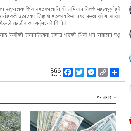
रेका पशुपालक किसानहरुकालागि यो अभियान निक्कै महत्वपूर्ण हुने
ागीहरुले उठाएका जिज्ञाशाहरुकाबारेमा नगर प्रमुख खाँण, शाखा
 गैह«ले सहजीकरण गर्नुभएको थियो ।
ाद रेग्मीको सभापतित्वमा सम्पन्न भएको थियो भने सञ्चालन पशु
Facebook
Twitter
Messeng
Copy
Sh
366
Shares
Link
थप सामाग्री