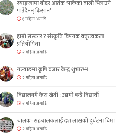
स्याङ्जामा बाँदर आतंक ‘पाकेको बाली भित्राउनै
पाउँदैनन् किसान’
१ महिना अगाडि
हाम्रो संस्कार र संस्कृति विषयक वक्तृत्वकला
प्रतियोगिता
२ महिना अगाडि
गल्याङमा कृषि बजार केन्द्र शुभारम्भ
२ महिना अगाडि
विद्यालयमै केरा खेती : उद्यमी बन्दै विद्यार्थी
२ महिना अगाडि
चालक–सहचालकलाई दश लाखको दुर्घटना बिमा
२ महिना अगाडि