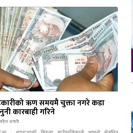
कारीको ऋण समयमै चुक्ता नगरे कडा
नुनी कारबाही गरिने
महिना अगाडि
ङ्जा : स्याङ्जाको बिरुवा गाउँपालिकाले आफ्नो क्षेत्रभित्र