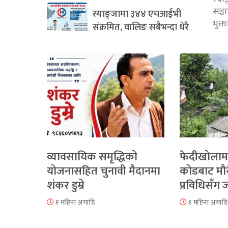
सञ्
स्याङ्जामा ३४४ एचआईभी
भुक्
संक्रमित, वालिङ सबैभन्दा धेरै
व्यावसायिक समृद्धिको
फेदीखोलाम
योजनासहित चुनावी मैदानमा
कोडबाट मौ
शंकर डुम्रे
प्रविधिसँग
१ महिना अगाडि
१ महिना अगाडि