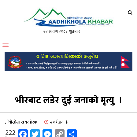
आँधीखोला खवर
मोफसलकै लोकप्रिय अनलाइन पत्रिका
भीरबाट लडेर दुई जनाको मृत्यु ।
आँधीखोला खवर डेस्क
५ वर्ष अगाडि
Facebook
Twitter
Messenger
Copy
Share
222