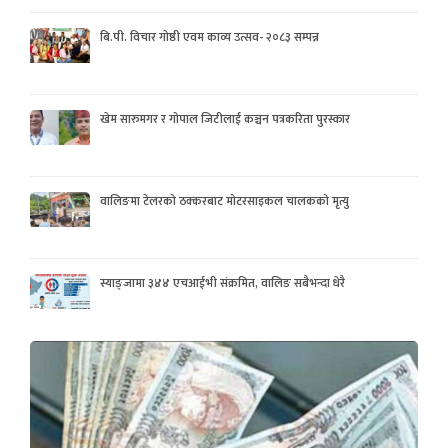
बि.पी. विचार गोष्ठी एवम काव्य उत्सव- २०८३ सम्पन्न
खेम सारुमगर र गोपाल जिटीलाई कञ्चन पत्रकरिता पुरस्कार
वालिङमा टेलरको ठक्करबाट मोटरसाइकल चालकको मृत्यु
स्याङ्जामा ३४४ एचआईभी संक्रमित, वालिङ सबैभन्दा धेरै