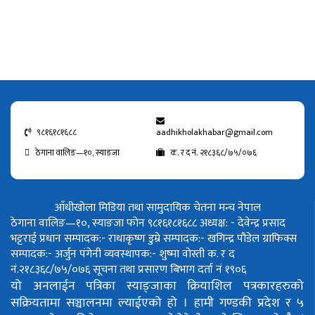
९८१६१८१६८८
aadhikholakhabar@gmail.com
ठेगाना वालिङ—१०, स्याङजा
क. र द नं. २१८३६८/७५/०७६
आँधीखोला मिडिया तथा सामुदायिक चेतना मन्च नेपाल
ठेगाना वालिङ—१०, स्याङजा फोन ९८१६१८१६८८
अध्यक्ष: - देवेन्द्र प्रसाद
भट्टराई
प्रधान सम्पादक:- राधाकृष्ण डुम्रे
सम्पादक:- खगिन्द्र पौडेल
ग्राफिक्स
सम्पादक:- अर्जुन पंगेनी
व्यवस्थापक:- शुष्मा वोस्ती
क. र द
नं.२१८३६८/७५/०७६
सूचना तथा प्रसारण बिभाग दर्ता नं १९०६
यो अनलाईन पत्रिका स्याङ्जाका क्रियाशिल पत्रकारहरुको
सक्रियतामा सञ्चालनमा ल्याईएको हो ।
हामी गण्डकी प्रदेश र ५