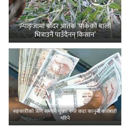
स्याङ्जामा बाँदर आतंक ‘पाकेको बाली
भित्राउनै पाउँदैनन् किसान’
सहकारीको ऋण समयमै चुक्ता नगरे कडा कानुनी कारबाही
गरिने