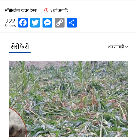
आँधीखोला खवर डेस्क
५ वर्ष अगाडि
Facebook
Twitter
Messenger
Copy
Share
222
Shares
Link
सेरोफेरो
थप सामाग्री