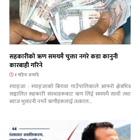
सहकारीको ऋण समयमै चुक्ता नगरे कडा कानुनी
कारबाही गरिने
१ महिना अगाडि
स्याङ्जा : स्याङ्जाको बिरुवा गाउँपालिकाले आफ्नो क्षेत्रभित्र
सञ्चालित सहकारी संस्थाहरूबाट ऋण लिई समयमै सावाँ तथा
ब्याज भुक्तानी नगर्ने ऋणीहरूलाई तत्काल…