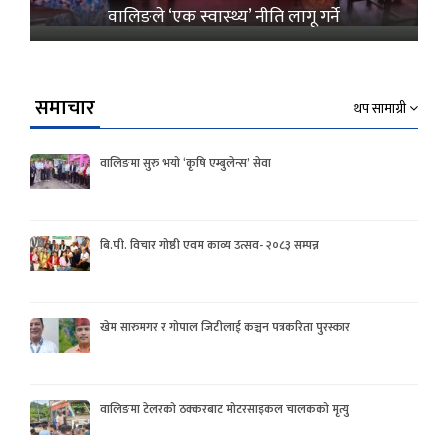
वालिङले ‘एक स्वास्थ्य’ नीति लागू गर्ने
समाचार
थप सामाग्री
वालिङमा सुरु भयो ‘कृषि एम्बुलेन्स’ सेवा
बि.पी. विचार गोष्ठी एवम काव्य उत्सव- २०८३ सम्पन्न
खेम सारुमगर र गोपाल जिटीलाई कञ्चन पत्रकरिता पुरस्कार
वालिङमा टेलरको ठक्करबाट मोटरसाइकल चालकको मृत्यु