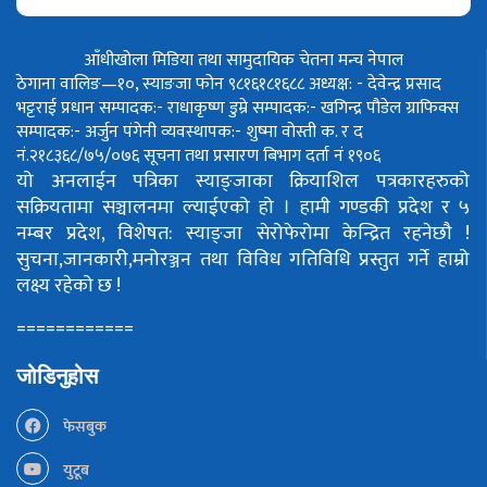
आँधीखोला मिडिया तथा सामुदायिक चेतना मन्च नेपाल
ठेगाना वालिङ—१०, स्याङजा फोन ९८१६१८१६८८
अध्यक्ष: - देवेन्द्र प्रसाद
भट्टराई
प्रधान सम्पादक:- राधाकृष्ण डुम्रे
सम्पादक:- खगिन्द्र पौडेल
ग्राफिक्स
सम्पादक:- अर्जुन पंगेनी
व्यवस्थापक:- शुष्मा वोस्ती
क. र द
नं.२१८३६८/७५/०७६
सूचना तथा प्रसारण बिभाग दर्ता नं १९०६
यो अनलाईन पत्रिका स्याङ्जाका क्रियाशिल पत्रकारहरुको
सक्रियतामा सञ्चालनमा ल्याईएको हो ।
हामी गण्डकी प्रदेश र ५
नम्बर प्रदेश, विशेषत: स्याङ्जा सेरोफेरोमा केन्द्रित रहनेछौ !
सुचना,जानकारी,मनोरञ्जन तथा विविध गतिविधि प्रस्तुत गर्ने हाम्रो
लक्ष्य रहेको छ !
============
जोडिनुहोस
फेसबुक
युटूब