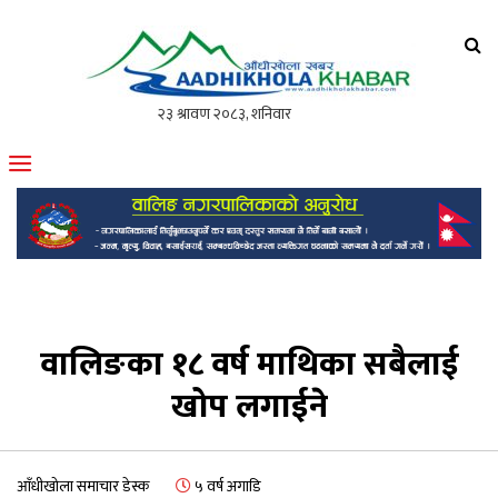
आँधीखोला खवर
मोफसलकै लोकप्रिय अनलाइन पत्रिका
वालिङका १८ वर्ष माथिका सबैलाई
खोप लगाईने
आँधीखोला समाचार डेस्क
५ वर्ष अगाडि