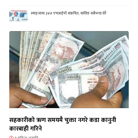
स्याङ्जामा ३४४ एचआईभी संक्रमित, वालिङ सबैभन्दा धेरै
सहकारीको ऋण समयमै चुक्ता नगरे कडा कानुनी
कारबाही गरिने