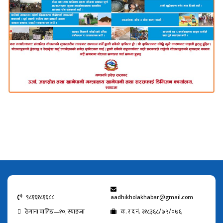
९८१६१८१६८८
aadhikholakhabar@gmail.com
ठेगाना वालिङ—१०, स्याङजा
क. र द नं. २१८३६८/७५/०७६