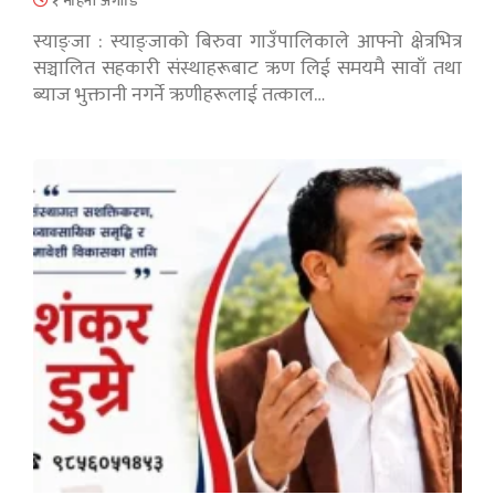
१ महिना अगाडि
स्याङ्जा : स्याङ्जाको बिरुवा गाउँपालिकाले आफ्नो क्षेत्रभित्र
सञ्चालित सहकारी संस्थाहरूबाट ऋण लिई समयमै सावाँ तथा
ब्याज भुक्तानी नगर्ने ऋणीहरूलाई तत्काल…