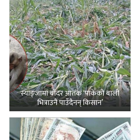
स्याङ्जामा बाँदर आतंक ‘पाकेको बाली
भित्राउनै पाउँदैनन् किसान’