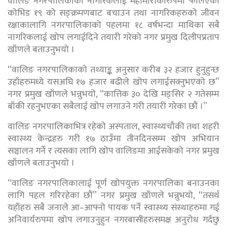
वालिङ नगरपालिकाका नागरिकलाई महामारीकोरुपमा फैलिएको
कोभिड १९ को सङ्क्रमणबाट बचाउन तथा नागरिकहरुको जीवन
रक्षाकालागि नगरपालिकाको पहलमा १८ वर्षभन्दा माथिका सबै
नागरिकलाई खोप लगाईदिने तयारी गरेको नगर प्रमुख दिलीपप्रताप
खाँणले बताउनुभयो ।
“वालिङ नगरपालिकाको तथ्याङ्क अनुसार करीब ३२ हजार हुनुहुन्छ
उहाँहरुमध्ये यसअघि १७ हजार बढीले खोप लगाईसक्नुभएको छ”
नगर प्रमुख खाँणले भन्नुभयो, “कात्तिक ३० देखि मङ्सिर २ गतेसम्म
बाँकी रहनुभएका सबैलाई खोप लगाउने गरी तयारी गरेका छौं ।”
वालिङ नगरपालिकाभित्र रहेको अस्पताल, स्वास्थ्यचौकी तथा शहरी
स्वास्थ्य केन्द्रहरु गरी १७ ठाउँमा तीनदिनसम्म खोप अभियान
सञ्चालन गर्ने र त्यसका लागि खोप वालिङमा आईसकेको नगर प्रमुख
खाँणले बताउनुभयो ।
“वालिङ नगरपालिकालाई पूर्ण खोपयुक्त नगरपालिका बनाउनका
लागि पहल गरिरहेका छौं” नगर प्रमुख खाँणले भन्नुभयो, “तसर्थ
यहाँहरु सबै जनाले आ–आफ्नो पायक पर्ने स्वास्थ्य संस्थाहरुमा गई
अनिवार्यरुपमा खोप लगाउनुहुन नगरबासीहरुसमक्ष अनुरोध गर्दछु