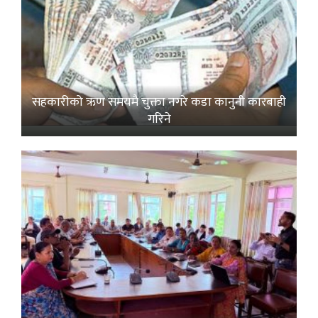
सहकारीको ऋण समयमै चुक्ता नगरे कडा कानुनी कारबाही
गरिने