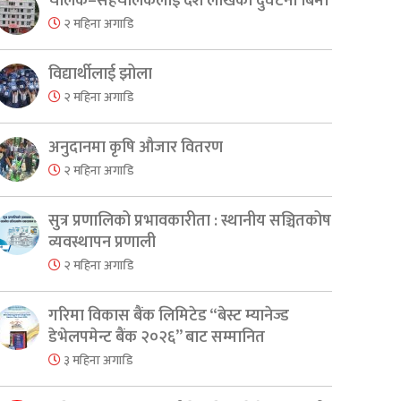
चालक–सहचालकलाई दश लाखको दुर्घटना बिमा
२ महिना अगाडि
विद्यार्थीलाई झोला
२ महिना अगाडि
er
are
अनुदानमा कृषि औजार वितरण
२ महिना अगाडि
सुत्र प्रणालिको प्रभावकारीता : स्थानीय सञ्चितकोष
व्यवस्थापन प्रणाली
२ महिना अगाडि
गरिमा विकास बैंक लिमिटेड “बेस्ट म्यानेज्ड
डेभेलपमेन्ट बैंक २०२६” बाट सम्मानित
३ महिना अगाडि