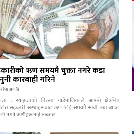
कारीको ऋण समयमै चुक्ता नगरे कडा
नुनी कारबाही गरिने
महिना अगाडि
ङ्जा : स्याङ्जाको बिरुवा गाउँपालिकाले आफ्नो क्षेत्रभित्र
चालित सहकारी संस्थाहरूबाट ऋण लिई समयमै सावाँ तथा ब्याज
तानी नगर्ने ऋणीहरूलाई तत्काल…