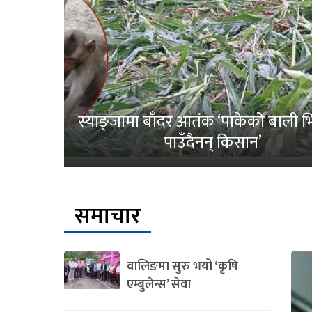
स्याङ्जामा बाँदर आतंक ‘पाकेको बाली भित
पाउँदैनन् किसान’
समाचार
वालिङमा सुरु भयो ‘कृषि
एम्बुलेन्स’ सेवा