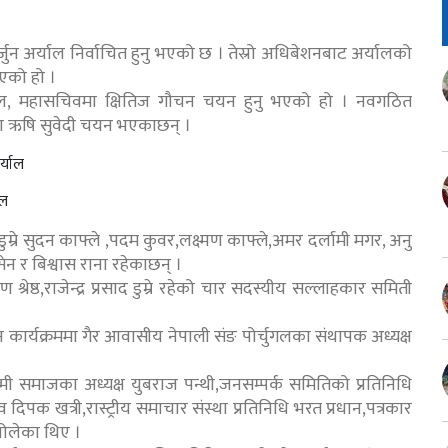
ुन अर्याल निर्वाचित हुनु भएको छ । तेस्रो अधिबेशनबाट अर्यालको
िएको हो ।
डोटेल, महासचिवमा क्षितिज गौचन चयन हुनु भएको हो । नवगठित
षमा ऋषि सुवेदी चयन भएकाछन् ।
ाल
द डुम्रे सुदन काफ्ले ,पदम कुवर,लक्ष्मण काफ्ले,अमर दर्लामी मगर, अनु
ेन र बिश्वास राना रहेकाछन् ।
ष्ठ,राजेन्द्र प्रसाद डुम्रे रहेको चार सदस्यीय सल्लाहकार समिती
ार्यक्रममा गैर आवासीय नेपाली संङ पोर्चुगलका संथापक अध्यक्ष
्मी समाजका अध्यक्ष युबराज पन्थी,जनसम्पर्क समितिको प्रतिनिधि
िपक खत्री,रास्ट्रीय समाचार संस्था प्रतिनिधि भरत प्रधान,पत्रकार
बोलेका थिए ।