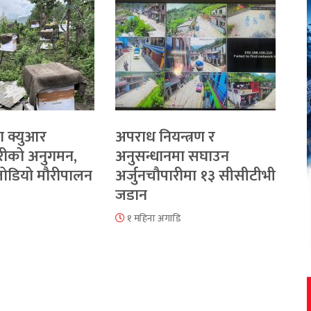
ा क्युआर
अपराध नियन्त्रण र
रीको अनुगमन,
अनुसन्धानमा सघाउन
 जोडियो मौरीपालन
अर्जुनचौपारीमा १३ सीसीटीभी
जडान
१ महिना अगाडि