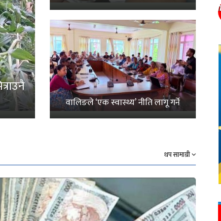
्राउनै
वालिङले ‘एक स्वास्थ्य’ नीति लागू गर्ने
थप सामाग्री