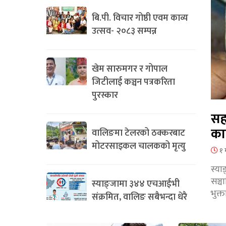
बि.पी. विचार गोष्ठी एवम काव्य
उत्सव- २०८३ सम्पन्न
खेम सारुमगर र गोपाल
जिटीलाई कञ्चन पत्रकरिता
पुरस्कार
सह
का
वालिङमा टेलरको ठक्करबाट
मोटरसाइकल चालकको मृत्यु
१ 
स्या
सञ्
स्याङ्जामा ३४४ एचआईभी
भुक्
संक्रमित, वालिङ सबैभन्दा धेरै