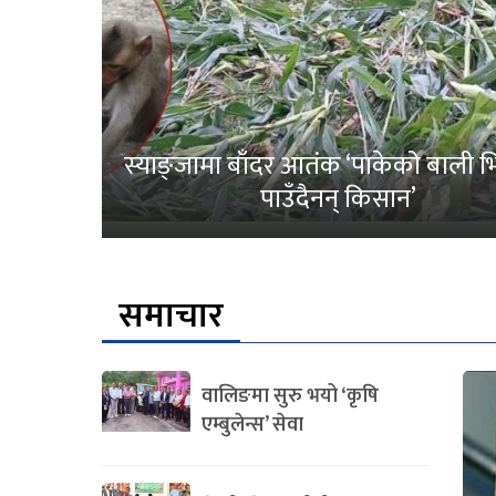
स्याङ्जामा बाँदर आतंक ‘पाकेको बाली भित
पाउँदैनन् किसान’
समाचार
वालिङमा सुरु भयो ‘कृषि
एम्बुलेन्स’ सेवा