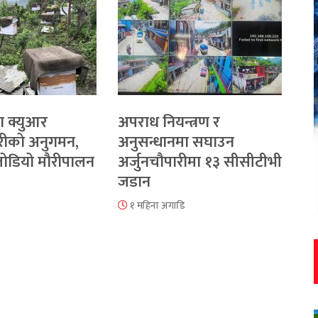
ा क्युआर
अपराध नियन्त्रण र
रीको अनुगमन,
अनुसन्धानमा सघाउन
 जोडियो मौरीपालन
अर्जुनचौपारीमा १३ सीसीटीभी
जडान
१ महिना अगाडि