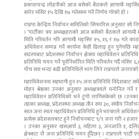
प्रकाशचन्द्र लोहनीको आज बसेको बैठकले आगामी मङ्सिर 
सारेर मंसिर १५ देखि १७ गतेसम्म गर्ने निर्णय गरेको हो ।
राप्रपा केन्द्रिय निर्वाचन समितिको सिफारिस अनुसार सो न
। ‘पार्टीका त्रय अध्यक्षहरुको आज बसेको बैठकले आगामी 
मिति परिवर्तन गरि आगामी मङ्सिर १५, १६ र १७ गते काठम
अधिवेशन सम्पन्न गर्ने कार्यमा केही ढिलाइ हुन पुगेपछि म
सदस्यबाट प्रदेशसभा निर्वाचन क्षेत्रमा महाधिवेशन प्रतिन
प्रतिनिधि चयन गर्ने पूर्वनिर्धारित मिति परिवर्तन गर्दै मं
पाँच सय भन्दा बढी प्रतिनिधिले भाग लिने राप्रपाले जनाएको
महाधिवेशनमा सहभागी हुन १५ जना प्रतिनिधि विदेशबाट समे
मोहन श्रेष्ठका उनका अनुसार अध्यक्षत्रयले मनोनित गर्ने र
महाधिवेशन प्रतिनिधिको भने टुंगो लागिसकेको छ ।उनक
तहका अध्यक्ष, प्रदेशसभा अध्यक्ष तीन सय ३०, संघीय निर्वाचन 
सात जना स्वतः महाधिवेशन प्रतिनिधि हुने भएकाले अधिवेश
प्रत्येक प्रदेशस्तरबाट हुने निर्वाचनबाट ९/९ जना गरी २ हज
। उनका अनुसार खसआर्य ३, महिला ३, जनजाति १, दलित १ 
क्षेत्रबाट नौ जना प्रतिनिधि चयन हुँदैछन् । राप्रपाले पा