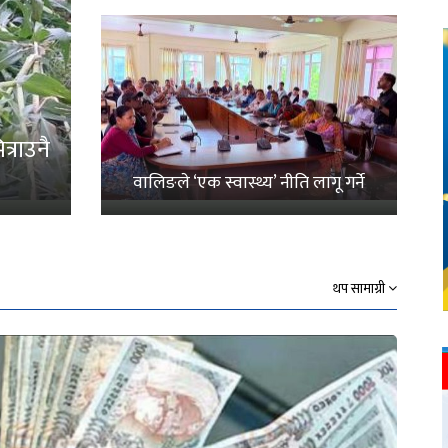
्राउनै
वालिङले ‘एक स्वास्थ्य’ नीति लागू गर्ने
थप सामाग्री