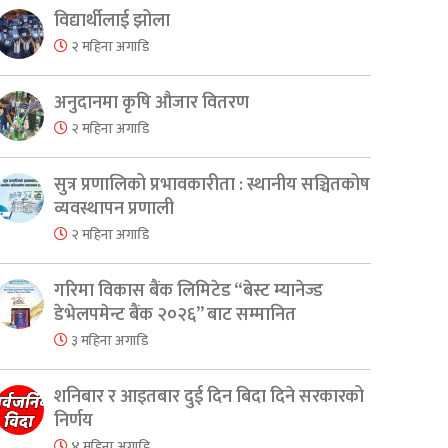
विद्यार्थीलाई झोला
२ महिना अगाडि
er
are
अनुदानमा कृषि औजार वितरण
२ महिना अगाडि
सुत्र प्रणालिको प्रभावकारीता : स्थानीय सञ्चितकोष
व्यवस्थापन प्रणाली
२ महिना अगाडि
गरिमा विकास बैंक लिमिटेड “बेस्ट म्यानेज्ड
डेभेलपमेन्ट बैंक २०२६” बाट सम्मानित
३ महिना अगाडि
शनिबार र आइतबार दुई दिन बिदा दिने सरकारको
निर्णय
४ महिना अगाडि