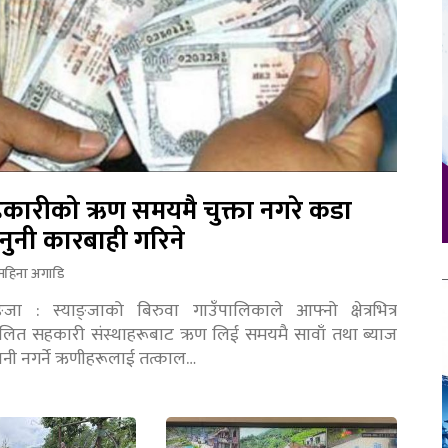
कारीको ऋण समयमै चुक्ता नगरे कडा
नुनी कारबाही गरिने
महिना अगाडि
ङ्जा : स्याङ्जाको बिरुवा गाउँपालिकाले आफ्नो क्षेत्रभित्र
चालित सहकारी संस्थाहरूबाट ऋण लिई समयमै सावाँ तथा ब्याज
तानी नगर्ने ऋणीहरूलाई तत्काल…