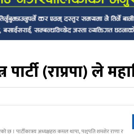
न्त्र पार्टी (राप्रपा) ले म
र्णय गरेको छ । पार्टीकात्रय अध्यक्षहरु कमल थापा, पशुपति शमशेर राणा र