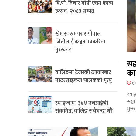
बि.पी. विचार गोष्ठी एवम काव्य
उत्सव- २०८३ सम्पन्न
खेम सारुमगर र गोपाल
जिटीलाई कञ्चन पत्रकरिता
पुरस्कार
सह
का
वालिङमा टेलरको ठक्करबाट
मोटरसाइकल चालकको मृत्यु
१ 
स्या
सञ्
स्याङ्जामा ३४४ एचआईभी
भुक्
संक्रमित, वालिङ सबैभन्दा धेरै