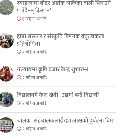
स्याङ्जामा बाँदर आतंक ‘पाकेको बाली भित्राउनै
पाउँदैनन् किसान’
१ महिना अगाडि
हाम्रो संस्कार र संस्कृति विषयक वक्तृत्वकला
प्रतियोगिता
२ महिना अगाडि
गल्याङमा कृषि बजार केन्द्र शुभारम्भ
२ महिना अगाडि
विद्यालयमै केरा खेती : उद्यमी बन्दै विद्यार्थी
२ महिना अगाडि
चालक–सहचालकलाई दश लाखको दुर्घटना बिमा
२ महिना अगाडि