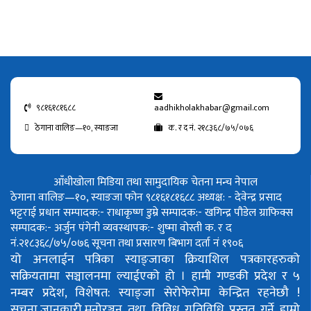
९८१६१८१६८८
aadhikholakhabar@gmail.com
ठेगाना वालिङ—१०, स्याङजा
क. र द नं. २१८३६८/७५/०७६
आँधीखोला मिडिया तथा सामुदायिक चेतना मन्च नेपाल
ठेगाना वालिङ—१०, स्याङजा फोन ९८१६१८१६८८
अध्यक्ष: - देवेन्द्र प्रसाद
भट्टराई
प्रधान सम्पादक:- राधाकृष्ण डुम्रे
सम्पादक:- खगिन्द्र पौडेल
ग्राफिक्स
सम्पादक:- अर्जुन पंगेनी
व्यवस्थापक:- शुष्मा वोस्ती
क. र द
नं.२१८३६८/७५/०७६
सूचना तथा प्रसारण बिभाग दर्ता नं १९०६
यो अनलाईन पत्रिका स्याङ्जाका क्रियाशिल पत्रकारहरुको
सक्रियतामा सञ्चालनमा ल्याईएको हो ।
हामी गण्डकी प्रदेश र ५
नम्बर प्रदेश, विशेषत: स्याङ्जा सेरोफेरोमा केन्द्रित रहनेछौ !
सुचना,जानकारी,मनोरञ्जन तथा विविध गतिविधि प्रस्तुत गर्ने हाम्रो