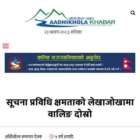
आँधीखोला खवर
मोफसलकै लोकप्रिय अनलाइन पत्रिका
सूचना प्रविधि क्षमताको लेखाजोखामा
वालिङ दोस्रो
आँधीखोला समाचार डेस्क
५ वर्ष अगाडि