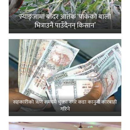
स्याङ्जामा बाँदर आतंक ‘पाकेको बाली
भित्राउनै पाउँदैनन् किसान’
सहकारीको ऋण समयमै चुक्ता नगरे कडा कानुनी कारबाही
गरिने