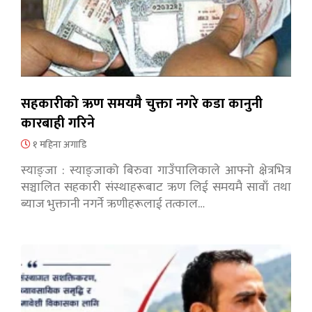
सहकारीको ऋण समयमै चुक्ता नगरे कडा कानुनी
कारबाही गरिने
१ महिना अगाडि
स्याङ्जा : स्याङ्जाको बिरुवा गाउँपालिकाले आफ्नो क्षेत्रभित्र
सञ्चालित सहकारी संस्थाहरूबाट ऋण लिई समयमै सावाँ तथा
ब्याज भुक्तानी नगर्ने ऋणीहरूलाई तत्काल…