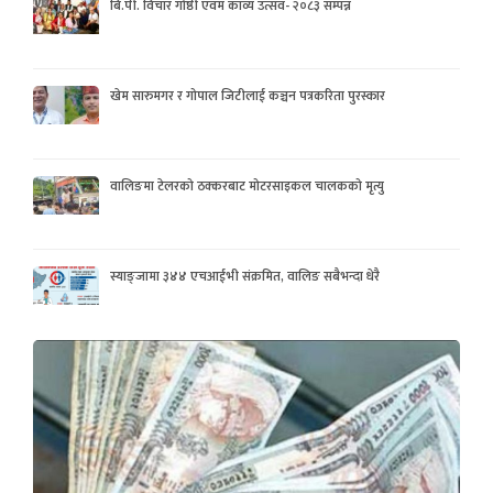
बि.पी. विचार गोष्ठी एवम काव्य उत्सव- २०८३ सम्पन्न
खेम सारुमगर र गोपाल जिटीलाई कञ्चन पत्रकरिता पुरस्कार
वालिङमा टेलरको ठक्करबाट मोटरसाइकल चालकको मृत्यु
स्याङ्जामा ३४४ एचआईभी संक्रमित, वालिङ सबैभन्दा धेरै