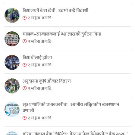
विद्यालयमै केरा खेती : उद्यमी बन्दै विद्यार्थी
२ महिना अगाडि
चालक–सहचालकलाई दश लाखको दुर्घटना बिमा
२ महिना अगाडि
विद्यार्थीलाई झोला
२ महिना अगाडि
अनुदानमा कृषि औजार वितरण
२ महिना अगाडि
सुत्र प्रणालिको प्रभावकारीता : स्थानीय सञ्चितकोष व्यवस्थापन
प्रणाली
२ महिना अगाडि
गरिमा विकास बैंक लिमिटेड “बेस्ट म्यानेज्ड डेभेलपमेन्ट बैंक २०२६”