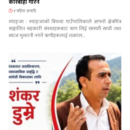
कारबाही गरिने
१ महिना अगाडि
स्याङ्जा : स्याङ्जाको बिरुवा गाउँपालिकाले आफ्नो क्षेत्रभित्र
सञ्चालित सहकारी संस्थाहरूबाट ऋण लिई समयमै सावाँ तथा
ब्याज भुक्तानी नगर्ने ऋणीहरूलाई तत्काल…