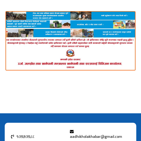
९८१६१८१६८८
aadhikholakhabar@gmail.com