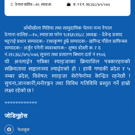
ठेगाना वालिङ—१०, स्याङजा
क. र द नं. २१८३६८/७५/०७६
आँधीखोला मिडिया तथा सामुदायिक चेतना मन्च नेपाल
ठेगाना वालिङ—१०, स्याङजा फोन ९८१६१८१६८८
अध्यक्ष: - देवेन्द्र प्रसाद
भट्टराई
प्रधान सम्पादक:- राधाकृष्ण डुम्रे
सम्पादक:- खगिन्द्र पौडेल
ग्राफिक्स
सम्पादक:- अर्जुन पंगेनी
व्यवस्थापक:- शुष्मा वोस्ती
क. र द
नं.२१८३६८/७५/०७६
सूचना तथा प्रसारण बिभाग दर्ता नं १९०६
यो अनलाईन पत्रिका स्याङ्जाका क्रियाशिल पत्रकारहरुको
सक्रियतामा सञ्चालनमा ल्याईएको हो ।
हामी गण्डकी प्रदेश र ५
नम्बर प्रदेश, विशेषत: स्याङ्जा सेरोफेरोमा केन्द्रित रहनेछौ !
सुचना,जानकारी,मनोरञ्जन तथा विविध गतिविधि प्रस्तुत गर्ने हाम्रो
लक्ष्य रहेको छ !
============
जोडिनुहोस
फेसबुक