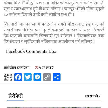
गरेका थिए ।” बौद्ध परम्परामा त्रिपिटक कांग्युर पाठ गर्नाले शान्ति,
सुख र स्वास्थ्यलाभ हुने विश्वास गरिन्छ । कांग्यूर भनेको गौतम बुद्धले
८० बर्षसम्म दिएको उपदेशको संग्रहित ग्रन्थ हो ।
सिरुबारी जानका लागि पर्यटकीय नगरी पोखराबाट डेढ घण्टाको
सवारी यात्रापछि स्याङ्जा पुतलीबजारको नागडाँडा र त्यसपछि झण्डै
डेढ घण्टाको यात्रापछि सिरुबारी पुग्न सकिन्छ । सिरुबारीबाट उच्च
हिमश्रंखला र सुर्योदयको नजिकबाट अवलोकन गर्न सकिन्छ ।
Facebook Comments Box
आँधीखोला खवर डेस्क
५ वर्ष अगाडि
Facebook
Twitter
Messenger
Copy
Share
453
Shares
Link
सेरोफेरो
थप सामाग्री