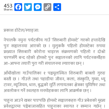
Facebook
Twitter
Messenger
Copy
Share
453
Shares
Link
प्रकाश डोटेल/स्याङ्जा:
नेपालकै नमुना पर्यटकीय गाउँ ‘सिरुबारी होमस्टे’ गएको हप्तादेखि
पुनः सञ्चालनमा आएको छ । मुलुककै पहिलो होमस्टेका रुपमा
प्रख्यात सिरुबारी कोरोना भाइरस संक्रमणको पहिलो र दोश्रो
चरणसँगै बन्द रहेको होमस्टे पुनः सञ्चालनको लागि पर्यटनकर्मीहरु
आ–आफ्ना तयारी पुरा गरी संचालनमा ल्याएका छन् ।
आँधीखोला गाउँपालिका १ पञ्चमूलस्थित शिरुबारी बाक्लो गुरुङ
बस्ती छ । गाँउले तथा पहाडीया जीवन, कला, संस्कृति, गुम्वा, भ्यू
टावर, म्यूजियम, धारु, बुद्धको मूर्ति लगायतका क्षेत्रका घुमिफिर तथा
अवलोकन गर्ने स्थलहरु मनमोहकका लागि आक्रर्षक छन् ।
पाहुना आउने खबर पाएपछि होमस्टे सञ्चालकहरु गाँउ प्रबेशको मुख्य
प्रवेशद्वारमा पञ्चेबाजासहित पाहुनाका स्वागत र सम्मान गर्छन् ।