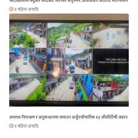
फेदीखोलामा क्युआर कोडबाट मौरीको अनुगमन, प्रविधिसँग जोडियो मौरीपालन
१ महिना अगाडि
अपराध नियन्त्रण र अनुसन्धानमा सघाउन अर्जुनचौपारीमा १३ सीसीटीभी जडान
१ महिना अगाडि