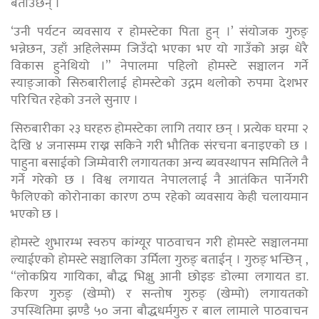
बताउँछन् ।
‘उनी पर्यटन व्यवसाय र होमस्टेका पिता हुन् ।’ संयोजक गुरुङ्
भन्नेछन, उहाँ अहिलेसम्म जिउँदो भएका भए यो गाउँको अझ धेरै
विकास हुनेथियो ।” नेपालमा पहिलो होमस्टे सञ्चालन गर्ने
स्याङ्जाको सिरुबारीलाई होमस्टेको उद्गम थलोको रुपमा देशभर
परिचित रहेको उनले सुनाए ।
सिरुबारीका २३ घरहरु होमस्टेका लागि तयार छन् । प्रत्येक घरमा २
देखि ४ जनासम्म राख्न सकिने गरी भौतिक संरचना बनाइएको छ ।
पाहुना बसाईको जिम्मेवारी लगायतका अन्य ब्यवस्थापन समितिले नै
गर्ने गरेको छ । विश्व लगायत नेपाललाई नै आतंकित पार्नेगरी
फैलिएको कोरोनाका कारण ठप्प रहेको व्यवसाय केही चलायमान
भएको छ ।
होमस्टे शुभारम्भ स्वरुप कांग्यूर पाठवाचन गरी होमस्टे सञ्चालनमा
ल्याईएको होमस्टे सञ्चालिका उर्मिला गुरुङ् बताईन् । गुरुङ् भन्छिन् ,
“लोकप्रिय गायिका, बौद्ध भिक्षु आनी छोइङ डोल्मा लगायत डा.
किरण गुरुङ् (खेम्पो) र सन्तोष गुरुङ् (खेम्पो) लगायतको
उपस्थितिमा झण्डै ५० जना बौद्धधर्मगुरु र बाल लामाले पाठवाचन