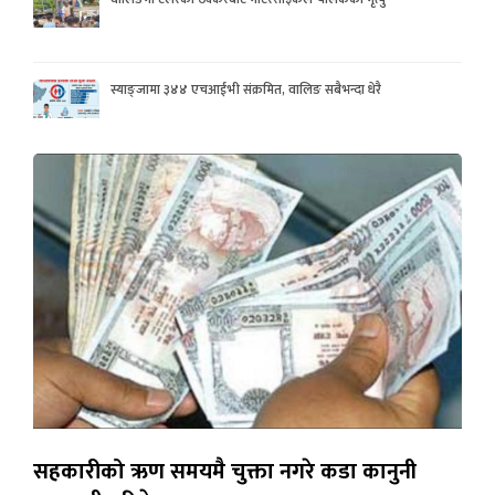
स्याङ्जामा ३४४ एचआईभी संक्रमित, वालिङ सबैभन्दा धेरै
सहकारीको ऋण समयमै चुक्ता नगरे कडा कानुनी