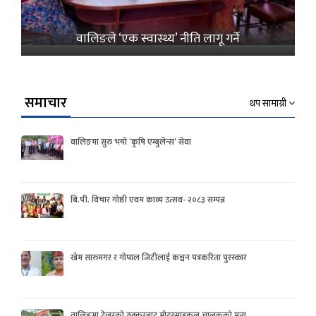
वालिङले ‘एक स्वास्थ्य’ नीति लागू गर्ने
समाचार
थप सामाग्री
वालिङमा सुरु भयो ‘कृषि एम्बुलेन्स’ सेवा
बि.पी. विचार गोष्ठी एवम काव्य उत्सव- २०८३ सम्पन्न
खेम सारुमगर र गोपाल जिटीलाई कञ्चन पत्रकरिता पुरस्कार
वालिङमा टेलरको ठक्करबाट मोटरसाइकल चालकको मृत्यु