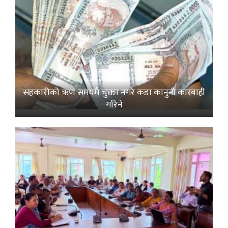
सहकारीको ऋण समयमै चुक्ता नगरे कडा कानुनी कारबाही
गरिने