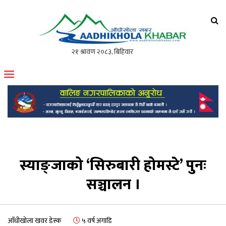
आँधीखोला खवर
मोफसलकै लोकप्रिय अनलाइन पत्रिका
स्याङ्जाको ‘सिरुबारी होमस्टे’ पुनः
सञ्चालन ।
आँधीखोला खवर डेस्क
५ वर्ष अगाडि