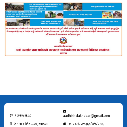
९८१६१८१६८८
aadhikholakhabar@gmail.com
ठेगाना वालिङ—१०, स्याङजा
क. र द नं. २१८३६८/७५/०७६