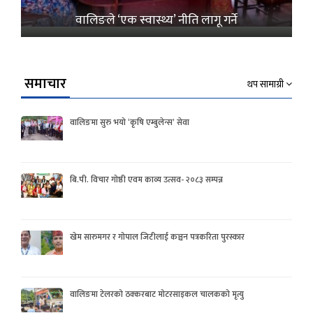
वालिङले ‘एक स्वास्थ्य’ नीति लागू गर्ने
समाचार
थप सामाग्री
वालिङमा सुरु भयो ‘कृषि एम्बुलेन्स’ सेवा
बि.पी. विचार गोष्ठी एवम काव्य उत्सव- २०८३ सम्पन्न
खेम सारुमगर र गोपाल जिटीलाई कञ्चन पत्रकरिता पुरस्कार
वालिङमा टेलरको ठक्करबाट मोटरसाइकल चालकको मृत्यु