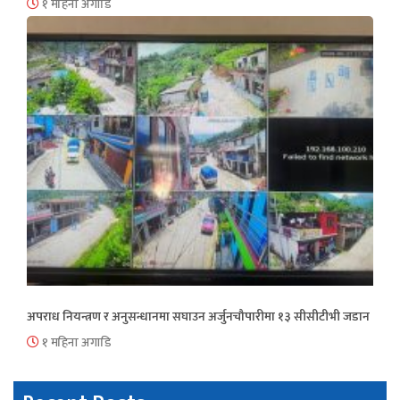
१ महिना अगाडि
अपराध नियन्त्रण र अनुसन्धानमा सघाउन अर्जुनचौपारीमा १३ सीसीटीभी जडान
१ महिना अगाडि