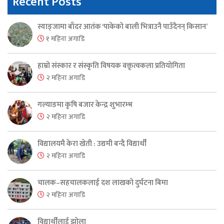
Recent Posts
स्याङ्जामा बाँदर आतंक ‘पाकेको बाली भित्राउनै पाउँदैनन् किसान’
१ महिना अगाडि
हाम्रो संस्कार र संस्कृति विषयक वक्तृत्वकला प्रतियोगिता
२ महिना अगाडि
गल्याङमा कृषि बजार केन्द्र शुभारम्भ
२ महिना अगाडि
विद्यालयमै केरा खेती : उद्यमी बन्दै विद्यार्थी
२ महिना अगाडि
चालक–सहचालकलाई दश लाखको दुर्घटना बिमा
२ महिना अगाडि
विद्यार्थीलाई झोला