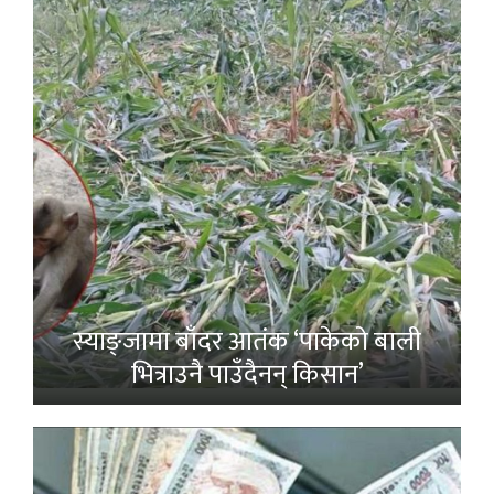
स्याङ्जामा बाँदर आतंक ‘पाकेको बाली
भित्राउनै पाउँदैनन् किसान’