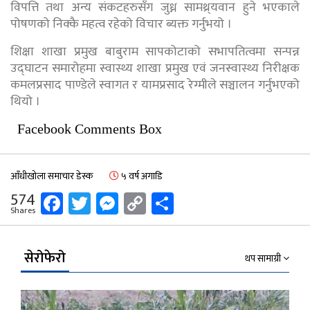
विपत्ति तथा अन्य संकटहरुसँग जुध्न सामथ्र्यवान हुने भएकाले
पोषणको निक्कै महत्व रहेको विचार ब्यक्त गर्नुभयो ।
शिक्षा शाखा प्रमुख बाबुराम सापकोटाको सभापतित्वमा सन्पन्न
उद्घाटन समारोहमा स्वास्थ्य शाखा प्रमुख एवं जनस्वास्थ्य निरीक्षक
कमलप्रसाद पाण्डेले स्वागत र यामप्रसाद रेग्मीले सञ्चालन गर्नुभएको
थियो ।
Facebook Comments Box
आँधीखोला समाचार डेस्क
५ वर्ष अगाडि
Facebook
Twitter
Messenger
Copy
Share
574
Shares
Link
सेरोफेरो
थप सामाग्री