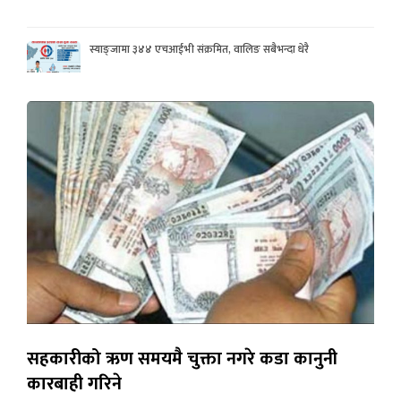
स्याङ्जामा ३४४ एचआईभी संक्रमित, वालिङ सबैभन्दा धेरै
सहकारीको ऋण समयमै चुक्ता नगरे कडा कानुनी
कारबाही गरिने