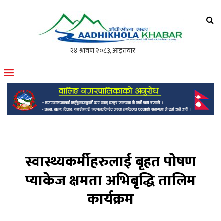
आँधीखोला खवर
मोफसलकै लोकप्रिय अनलाइन पत्रिका
स्वास्थ्यकर्मीहरुलाई बृहत पोषण
प्याकेज क्षमता अभिबृद्धि तालिम
कार्यक्रम