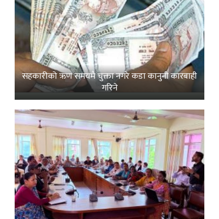
सहकारीको ऋण समयमै चुक्ता नगरे कडा कानुनी कारबाही
गरिने