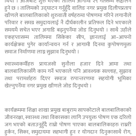
थियो । आजबाट शुरु भएको तालिम आगामी २९ गतेसम्म सञ्चालन
हुने छ । तालिमको उद्घाटन गर्नुहुँदै वालिङ नगर प्रमुख दिलीपप्रताप
खाँणले बालबालिकाको शुरुवाती वर्षहरुमा पोषणमा गरिने लगानीले
परिवार र समग्र समुदायलाई नै दीर्घकालीन प्रतिफल दिने भएकाले
समयमै सचेत भएर अगाडि बढ्नुपर्नेमा जोड दिनुभयो । साथै उहाँले
एकहप्तासम्म तालिममा सिकेका सीप, ज्ञानलाई आ–आफ्नो
कार्यक्षेत्रमा पुगेर कार्यान्वयन गर्न र आगामी दिनमा कुपोषणमुक्त
समाज निर्माणमा लाग्न सुझाव दिनुभयो ।
स्वास्थ्यकर्मीहरु प्रायजसो सुनौला हजार दिने आमा तथा
बालबालिकासँगै काम गर्ने भएकाले पनि आवश्यक सल्लाह, सुझाव
तथा परामर्शहरु दिएर समाज रुपान्तरणमा सहयोगी भूमिका
खेल्नुपर्नेमा नगर प्रमुख खाँणले जोड दिनुभयो ।
कार्यक्रममा शिक्षा शाखा प्रमुख बाबुराम सापकोटाले बालबालिकाको
जीवनरक्षा, स्वास्थ्य तथा विकासका लागि उपयुक्त पोषण एक दरिलो
जग भएको बताउनुहुँदै राम्रो पोषण पाएका बालबालिकाहरु राम्ररी
हुर्कन, सिक्न, समुदायमा सहभागी हुन र योगदान दिनुकासाथै रोग,