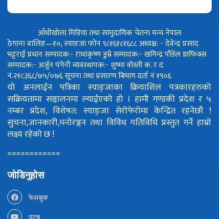
आँधीखोला मिडिया तथा सामुदायिक चेतना मन्च नेपाल
ठेगाना वालिङ—१०, स्याङजा फोन ९८१६१८१६८८
अध्यक्ष: - देवेन्द्र प्रसाद
भट्टराई
प्रधान सम्पादक:- राधाकृष्ण डुम्रे
सम्पादक:- खगिन्द्र पौडेल
ग्राफिक्स
सम्पादक:- अर्जुन पंगेनी
व्यवस्थापक:- शुष्मा वोस्ती
क. र द
नं.२१८३६८/७५/०७६
सूचना तथा प्रसारण बिभाग दर्ता नं १९०६
यो अनलाईन पत्रिका स्याङ्जाका क्रियाशिल पत्रकारहरुको
सक्रियतामा सञ्चालनमा ल्याईएको हो ।
हामी गण्डकी प्रदेश र ५
नम्बर प्रदेश, विशेषत: स्याङ्जा सेरोफेरोमा केन्द्रित रहनेछौ !
सुचना,जानकारी,मनोरञ्जन तथा विविध गतिविधि प्रस्तुत गर्ने हाम्रो
लक्ष्य रहेको छ !
============
जोडिनुहोस
फेसबुक
युटूब