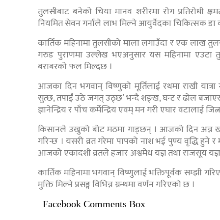
तुलसीबाट बनेको चिया मानव शरीरमा रोग प्रतिरोधी क्षमता
नियमित सेवन गर्नाले लाभ मिल्ने आयुर्वेदका चिकित्सक डा व
कार्तिक महिनामा तुलसीको माला लगाउँदा र एक लाख तुलसी पत्र
गरुड पुराणमा उल्लेख भएअनुसार यस महिनामा एउटा तुलस
बराबरको फल मिल्दछ ।
आजका दिन भगवान् विष्णुको मूर्तिलाई रथमा राखी यात्रा गर
सुत्छ, तपाईं उठे जगत् उठ्छ’ भन्दै शङ्ख, घन्ट र ढोल बज
ज्ञानेन्द्रिय र पाँच कर्मेन्द्रिय एवम् मन गरी एघार वटालाई जित
किसानले उखुको बोट मठमा गाड्छन् । आजको दिन अन्न ख
गरिन्छ । यसरी व्रत गरेमा पापको नाश भई पुण्य वृद्धि हुने र म
आजको एकादशी व्रतले हजार अश्वमेध यज्ञ तथा राजसूय यज्ञ 
कार्तिक महिनामा भगवान् विष्णुलाई भक्तिपूर्वक सम्झी ग
मुक्ति मिल्ने प्रसङ्ग विभिन्न ग्रन्थमा वर्णन गरिएको छ ।
Facebook Comments Box