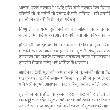
आषाढ शुक्ल एकादशी अर्थात् हरिशयनी एकादशीका दिनमा क
हरिबोधिनी वा प्रबोधिनी एकादशी पनि भनिन्छ । हरिशयनी
तुलसीको व्रत गरी विशेष पूजा गर्दछन्।
विष्णु क्षीर सागरमा सुतेकाले यी चार महिना विवाह व्रत
नदीनालामा बाढीपहिरो आउने र सर्पजस्ता जीवको भयका कारण 
हरिशयनी एकादशीका दिन घरघरमा रोपेर विशेष पूजा गरिएक
मालाले सजाएर आज विवाह गरिन्छ । तुलसी विष्णुप्रिया भएक
तुलसीको मठ नजिकै विष्णुको प्रतीकका रुपमा निगालाको लिङ
तुलसीमै निवास गर्छन् भन्ने धार्मिक विश्वास छ ।
आदिकालदेखि पूजाको परम्परा बसेको तुलसीको महिमा वैज
मठ हुने घरलाई तीर्थ समान मानिन्छ । तुलसीको सुगन्धले द
पनि पस्दैनन् भन्ने आस्थाका कारण हिन्दू धर्मावलम्बीले घर
तुलसीको पात, डाँठ, वा फूलको रस रुघाखोकी र औलो ल
लामखुट्टेले टोक्दैन । तुलसीको मठ भएको स्थल वरपर विषा
नष्ट गर्दछ । शरद ऋतुभर सबै प्राणीका लागि तुलसीलाई महा