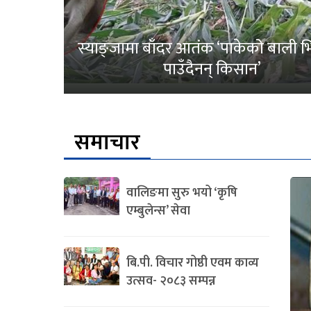
स्याङ्जामा बाँदर आतंक ‘पाकेको बाली भित
पाउँदैनन् किसान’
समाचार
वालिङमा सुरु भयो ‘कृषि
एम्बुलेन्स’ सेवा
बि.पी. विचार गोष्ठी एवम काव्य
उत्सव- २०८३ सम्पन्न