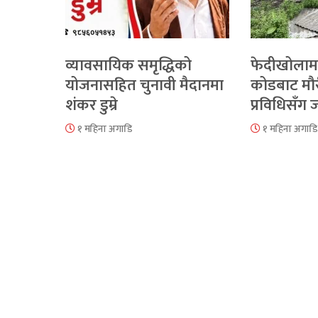
व्यावसायिक समृद्धिको
फेदीखोलाम
योजनासहित चुनावी मैदानमा
कोडबाट मौ
शंकर डुम्रे
प्रविधिसँग
१ महिना अगाडि
१ महिना अगाडि