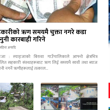
कारीको ऋण समयमै चुक्ता नगरे कडा
नुनी कारबाही गरिने
महिना अगाडि
ङ्जा : स्याङ्जाको बिरुवा गाउँपालिकाले आफ्नो क्षेत्रभित्र
चालित सहकारी संस्थाहरूबाट ऋण लिई समयमै सावाँ तथा ब्याज
तानी नगर्ने ऋणीहरूलाई तत्काल…