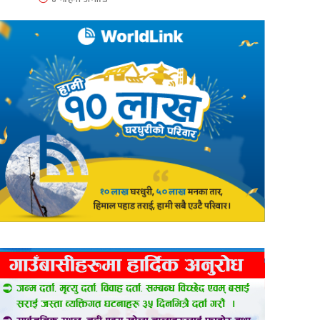
er
are