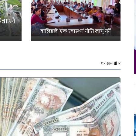
्राउनै
वालिङले ‘एक स्वास्थ्य’ नीति लागू गर्ने
थप सामाग्री