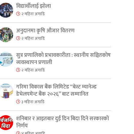
विद्यार्थीलाई झोला
२ महिना अगाडि
अनुदानमा कृषि औजार वितरण
२ महिना अगाडि
सुत्र प्रणालिको प्रभावकारीता : स्थानीय सञ्चितकोष
व्यवस्थापन प्रणाली
२ महिना अगाडि
गरिमा विकास बैंक लिमिटेड “बेस्ट म्यानेज्ड
डेभेलपमेन्ट बैंक २०२६” बाट सम्मानित
३ महिना अगाडि
शनिबार र आइतबार दुई दिन बिदा दिने सरकारको
निर्णय
४ महिना अगाडि