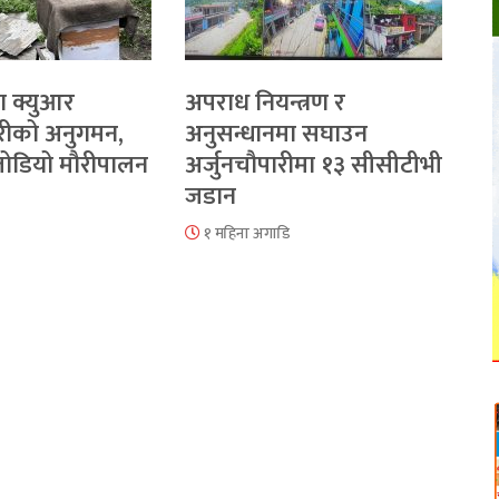
ा क्युआर
अपराध नियन्त्रण र
रीको अनुगमन,
अनुसन्धानमा सघाउन
 जोडियो मौरीपालन
अर्जुनचौपारीमा १३ सीसीटीभी
जडान
१ महिना अगाडि