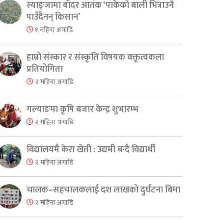
स्याङ्जामा बाँदर आतंक ‘पाकेको बाली भित्राउनै
पाउँदैनन् किसान’
१ महिना अगाडि
हाम्रो संस्कार र संस्कृति विषयक वक्तृत्वकला
प्रतियोगिता
२ महिना अगाडि
गल्याङमा कृषि बजार केन्द्र शुभारम्भ
२ महिना अगाडि
विद्यालयमै केरा खेती : उद्यमी बन्दै विद्यार्थी
२ महिना अगाडि
चालक–सहचालकलाई दश लाखको दुर्घटना बिमा
२ महिना अगाडि