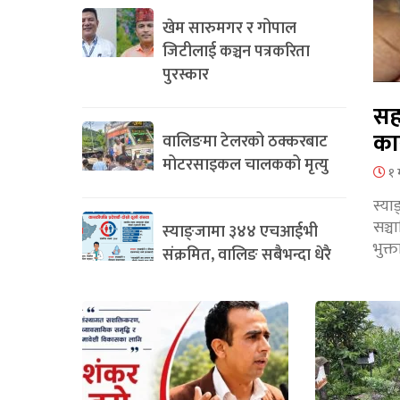
खेम सारुमगर र गोपाल
जिटीलाई कञ्चन पत्रकरिता
पुरस्कार
सह
का
वालिङमा टेलरको ठक्करबाट
मोटरसाइकल चालकको मृत्यु
१ 
स्या
सञ्
स्याङ्जामा ३४४ एचआईभी
भुक्
संक्रमित, वालिङ सबैभन्दा धेरै