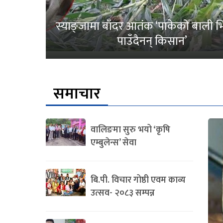
स्याङ्जामा बाँदर आतंक ‘पाकेको बाली भित
पाउँदैनन् किसान’
समाचार
वालिङमा सुरु भयो ‘कृषि
एम्बुलेन्स’ सेवा
बि.पी. विचार गोष्ठी एवम काव्य
उत्सव- २०८३ सम्पन्न