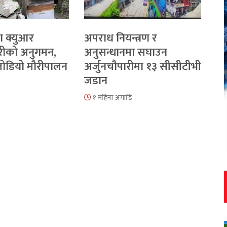
ा क्युआर
अपराध नियन्त्रण र
रीको अनुगमन,
अनुसन्धानमा सघाउन
 जोडियो मौरीपालन
अर्जुनचौपारीमा १३ सीसीटीभी
जडान
१ महिना अगाडि