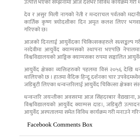
उत्पत्ति भएको सम्झनामा आज देशभर विविध कार्यक्रम गरी ध
देव र असुर मिली नागको नेती र मन्दराचल पर्वतको मदानी ब
कार्तिक कृष्ण त्रयोदशीका दिन अमृत कलश लिएर भगवान् ध
गरिएको छ।
आजको दिनलाई आयुर्वेदका चिकित्सकहरुले सत्सङ्कल्प गरी श
नरदेवीमा आयुर्वेद क्याम्पसको स्थापना भएपछि नेपालम
विश्वविद्यालयको आङ्गिक क्याम्पसका रुपमा सञ्चालित आयुर्वे
आयुर्वेद क्षेत्रका व्यक्तिहरुको पहलमा विसं २०५६ देख
थालिएको छ । हातमा वैदिक हिन्दू दर्शनका चार उपवेदमध्ये
जडिबुटी लिएका धन्वन्तरिलाई आयुर्वेद चिकित्सा क्षेत्रका सं
धन्वन्तरि जयन्तीका अवसरमा आज सिंहदरबार वैद्यखाना, आयुर्
विश्वविद्यालयको आयुर्वेद क्याम्पस दाड।, जडिबुटी उत्पाद
आयुर्वेद अस्पतालमा समेत विविध कार्यक्रम गरी मनाउने गरिन
Facebook Comments Box