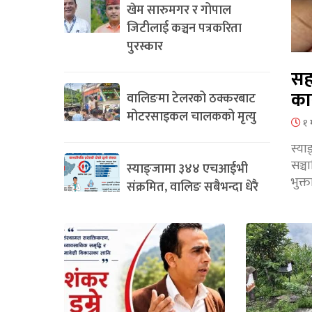
खेम सारुमगर र गोपाल
जिटीलाई कञ्चन पत्रकरिता
पुरस्कार
सह
का
वालिङमा टेलरको ठक्करबाट
मोटरसाइकल चालकको मृत्यु
१ 
स्या
सञ्
स्याङ्जामा ३४४ एचआईभी
भुक्
संक्रमित, वालिङ सबैभन्दा धेरै