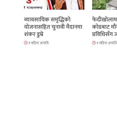
व्यावसायिक समृद्धिको
फेदीखोलाम
योजनासहित चुनावी मैदानमा
कोडबाट मौ
शंकर डुम्रे
प्रविधिसँग
१ महिना अगाडि
१ महिना अगाडि