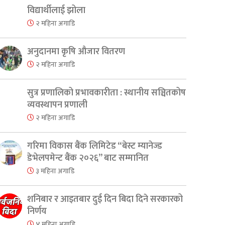
er
are
विद्यार्थीलाई झोला
२ महिना अगाडि
अनुदानमा कृषि औजार वितरण
२ महिना अगाडि
सुत्र प्रणालिको प्रभावकारीता : स्थानीय सञ्चितकोष
व्यवस्थापन प्रणाली
२ महिना अगाडि
गरिमा विकास बैंक लिमिटेड “बेस्ट म्यानेज्ड
डेभेलपमेन्ट बैंक २०२६” बाट सम्मानित
३ महिना अगाडि
शनिबार र आइतबार दुई दिन बिदा दिने सरकारको
निर्णय
४ महिना अगाडि