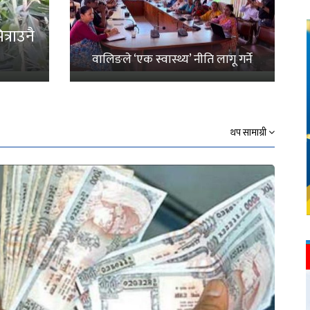
्राउनै
वालिङले ‘एक स्वास्थ्य’ नीति लागू गर्ने
थप सामाग्री