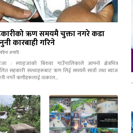
कारीको ऋण समयमै चुक्ता नगरे कडा
नुनी कारबाही गरिने
महिना अगाडि
ङ्जा : स्याङ्जाको बिरुवा गाउँपालिकाले आफ्नो क्षेत्रभित्र
चालित सहकारी संस्थाहरूबाट ऋण लिई समयमै सावाँ तथा ब्याज
तानी नगर्ने ऋणीहरूलाई तत्काल…