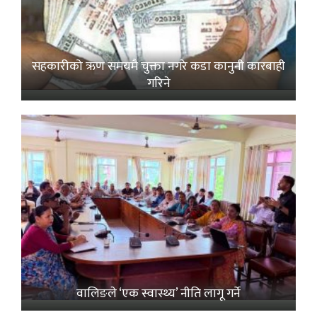
सहकारीको ऋण समयमै चुक्ता नगरे कडा कानुनी कारबाही
गरिने
वालिङले ‘एक स्वास्थ्य’ नीति लागू गर्ने