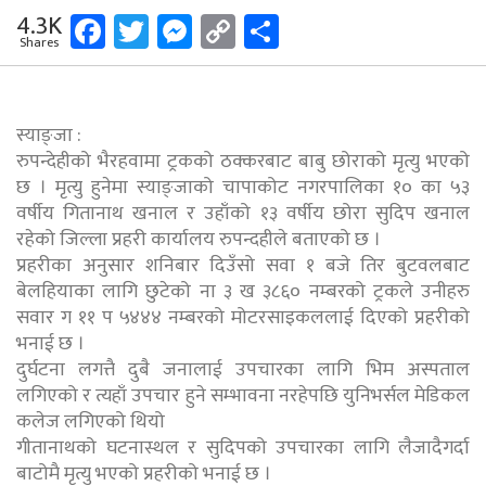
Facebook
Twitter
Messenger
Copy
Share
4.3K
Shares
Link
स्याङ्जा :
रुपन्देहीको भैरहवामा ट्रकको ठक्करबाट बाबु छोराको मृत्यु भएको
छ । मृत्यु हुनेमा स्याङ्जाको चापाकोट नगरपालिका १० का ५३
वर्षीय गितानाथ खनाल र उहाँको १३ वर्षीय छोरा सुदिप खनाल
रहेको जिल्ला प्रहरी कार्यालय रुपन्दहीले बताएको छ ।
प्रहरीका अनुसार शनिबार दिउँसो सवा १ बजे तिर बुटवलबाट
बेलहियाका लागि छुटेको ना ३ ख ३८६० नम्बरको ट्रकले उनीहरु
सवार ग ११ प ५४४४ नम्बरको मोटरसाइकललाई दिएको प्रहरीको
भनाई छ ।
दुर्घटना लगत्तै दुबै जनालाई उपचारका लागि भिम अस्पताल
लगिएको र त्यहाँ उपचार हुने सम्भावना नरहेपछि युनिभर्सल मेडिकल
कलेज लगिएको थियो
गीतानाथको घटनास्थल र सुदिपको उपचारका लागि लैजादैगर्दा
बाटोमै मृत्यु भएको प्रहरीको भनाई छ ।