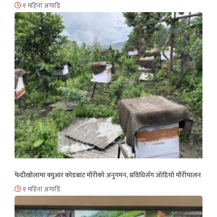
१ महिना अगाडि
फेदीखोलामा क्युआर कोडबाट मौरीको अनुगमन, प्रविधिसँग जोडियो मौरीपालन
१ महिना अगाडि