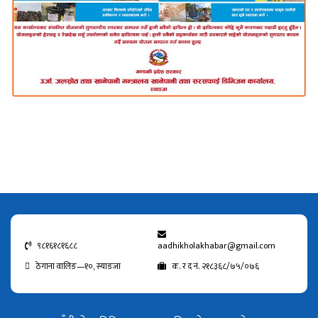
९८१६१८१६८८
aadhikholakhabar@gmail.com
ठेगाना वालिङ—१०, स्याङजा
क. र द नं. २१८३६८/७५/०७६