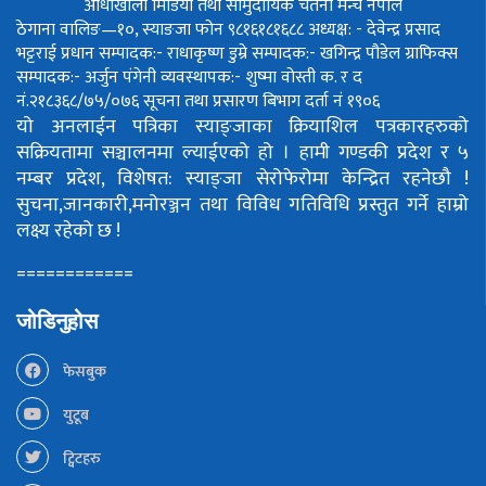
आँधीखोला मिडिया तथा सामुदायिक चेतना मन्च नेपाल
ठेगाना वालिङ—१०, स्याङजा फोन ९८१६१८१६८८
अध्यक्ष: - देवेन्द्र प्रसाद
भट्टराई
प्रधान सम्पादक:- राधाकृष्ण डुम्रे
सम्पादक:- खगिन्द्र पौडेल
ग्राफिक्स
सम्पादक:- अर्जुन पंगेनी
व्यवस्थापक:- शुष्मा वोस्ती
क. र द
नं.२१८३६८/७५/०७६
सूचना तथा प्रसारण बिभाग दर्ता नं १९०६
यो अनलाईन पत्रिका स्याङ्जाका क्रियाशिल पत्रकारहरुको
सक्रियतामा सञ्चालनमा ल्याईएको हो ।
हामी गण्डकी प्रदेश र ५
नम्बर प्रदेश, विशेषत: स्याङ्जा सेरोफेरोमा केन्द्रित रहनेछौ !
सुचना,जानकारी,मनोरञ्जन तथा विविध गतिविधि प्रस्तुत गर्ने हाम्रो
लक्ष्य रहेको छ !
============
जोडिनुहोस
फेसबुक
युटूब
ट्विटहरु