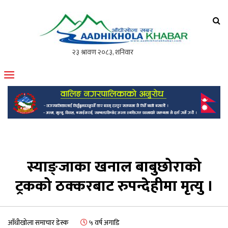
आँधीखोला खवर
मोफसलकै लोकप्रिय अनलाइन पत्रिका
स्याङ्जाका खनाल बाबुछोराको
ट्रकको ठक्करबाट रुपन्देहीमा मृत्यु ।
आँधीखोला समाचार डेस्क
५ वर्ष अगाडि