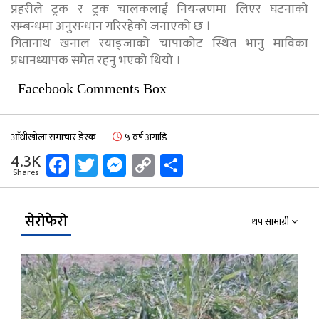
प्रहरीले ट्रक र ट्रक चालकलाई नियन्त्रणमा लिएर घटनाको
सम्बन्धमा अनुसन्धान गरिरहेको जनाएको छ ।
गितानाथ खनाल स्याङ्जाको चापाकोट स्थित भानु माविका
प्रधानध्यापक समेत रहनु भएको थियो ।
Facebook Comments Box
आँधीखोला समाचार डेस्क
५ वर्ष अगाडि
Facebook
Twitter
Messenger
Copy
Share
4.3K
Shares
Link
सेरोफेरो
थप सामाग्री