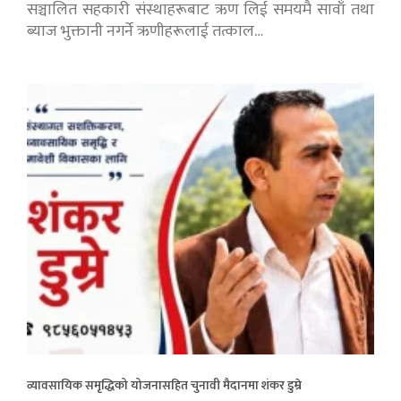
सञ्चालित सहकारी संस्थाहरूबाट ऋण लिई समयमै सावाँ तथा
ब्याज भुक्तानी नगर्ने ऋणीहरूलाई तत्काल…
व्यावसायिक समृद्धिको योजनासहित चुनावी मैदानमा शंकर डुम्रे