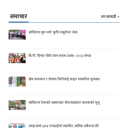
समाचार
थप सामाग्री
वालिङमा सुरु भयो ‘कृषि एम्बुलेन्स’ सेवा
बि.पी. विचार गोष्ठी एवम काव्य उत्सव- २०८३ सम्पन्न
खेम सारुमगर र गोपाल जिटीलाई कञ्चन पत्रकरिता पुरस्कार
वालिङमा टेलरको ठक्करबाट मोटरसाइकल चालकको मृत्यु
स्याङ्जामा ३४४ एचआईभी संक्रमित, वालिङ सबैभन्दा धेरै