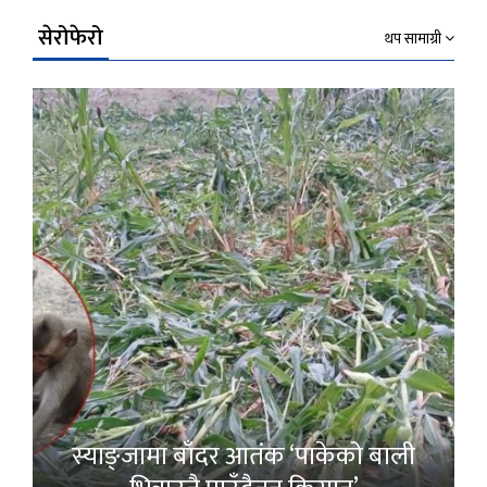
सेरोफेरो
थप सामाग्री
स्याङ्जामा बाँदर आतंक ‘पाकेको बाली