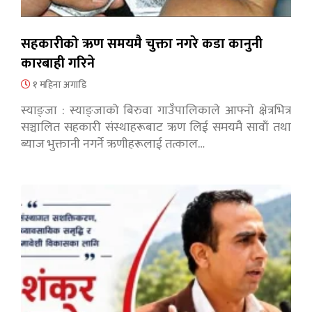
सहकारीको ऋण समयमै चुक्ता नगरे कडा कानुनी
कारबाही गरिने
१ महिना अगाडि
स्याङ्जा : स्याङ्जाको बिरुवा गाउँपालिकाले आफ्नो क्षेत्रभित्र
सञ्चालित सहकारी संस्थाहरूबाट ऋण लिई समयमै सावाँ तथा
ब्याज भुक्तानी नगर्ने ऋणीहरूलाई तत्काल…