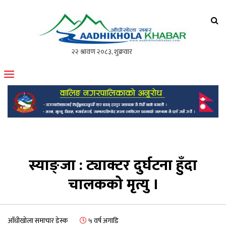
आँधीखोला खवर
मोफसलकै लोकप्रिय अनलाइन पत्रिका
स्याङ्जा : ट्याक्टर दुर्घटना हुँदा
चालकको मृत्यु ।
आँधीखोला समाचार डेस्क
५ वर्ष अगाडि