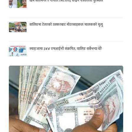
खेम सारुमगर र गोपाल जिटीलाई कञ्चन पत्रकरिता पुरस्कार
वालिङमा टेलरको ठक्करबाट मोटरसाइकल चालकको मृत्यु
स्याङ्जामा ३४४ एचआईभी संक्रमित, वालिङ सबैभन्दा धेरै