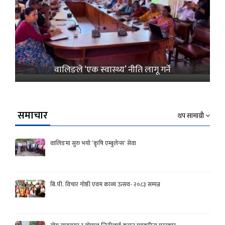
वालिङले ‘एक स्वास्थ्य’ नीति लागू गर्ने
समाचार
थप सामाग्री
वालिङमा सुरु भयो ‘कृषि एम्बुलेन्स’ सेवा
बि.पी. विचार गोष्ठी एवम काव्य उत्सव- २०८३ सम्पन्न