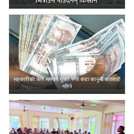
भित्राउनै पाउँदैनन् किसान’
सहकारीको ऋण समयमै चुक्ता नगरे कडा कानुनी कारबाही
गरिने