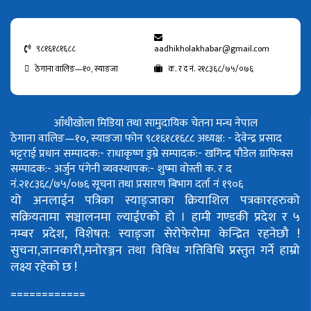
९८१६१८१६८८
aadhikholakhabar@gmail.com
ठेगाना वालिङ—१०, स्याङजा
क. र द नं. २१८३६८/७५/०७६
आँधीखोला मिडिया तथा सामुदायिक चेतना मन्च नेपाल
ठेगाना वालिङ—१०, स्याङजा फोन ९८१६१८१६८८
अध्यक्ष: - देवेन्द्र प्रसाद
भट्टराई
प्रधान सम्पादक:- राधाकृष्ण डुम्रे
सम्पादक:- खगिन्द्र पौडेल
ग्राफिक्स
सम्पादक:- अर्जुन पंगेनी
व्यवस्थापक:- शुष्मा वोस्ती
क. र द
नं.२१८३६८/७५/०७६
सूचना तथा प्रसारण बिभाग दर्ता नं १९०६
यो अनलाईन पत्रिका स्याङ्जाका क्रियाशिल पत्रकारहरुको
सक्रियतामा सञ्चालनमा ल्याईएको हो ।
हामी गण्डकी प्रदेश र ५
नम्बर प्रदेश, विशेषत: स्याङ्जा सेरोफेरोमा केन्द्रित रहनेछौ !
सुचना,जानकारी,मनोरञ्जन तथा विविध गतिविधि प्रस्तुत गर्ने हाम्रो
लक्ष्य रहेको छ !
============