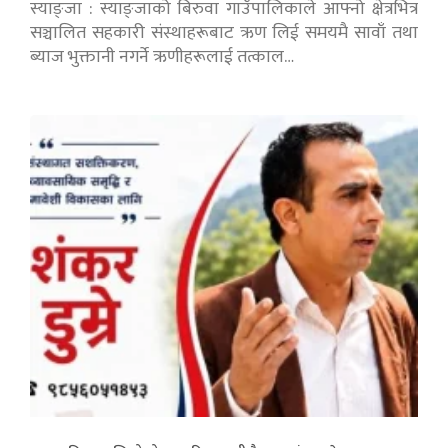
स्याङ्जा : स्याङ्जाको बिरुवा गाउँपालिकाले आफ्नो क्षेत्रभित्र
सञ्चालित सहकारी संस्थाहरूबाट ऋण लिई समयमै सावाँ तथा
ब्याज भुक्तानी नगर्ने ऋणीहरूलाई तत्काल…