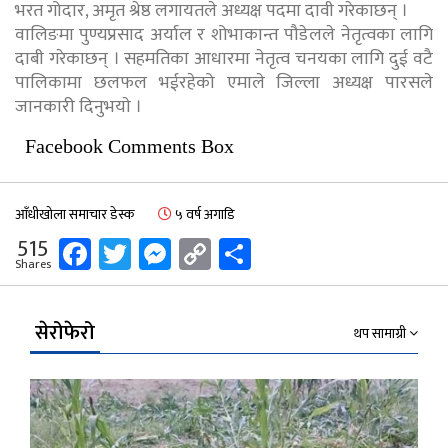
भरत गोदार, अमृत श्रेष्ठ लगायतले अध्यक्ष पदमा दावी गरेकाछन् ।
वालिङमा पुण्यप्रसाद अर्याल र शोभाकान्त पौडेलले नेतृत्वका लागि
दाबी गरेकाछन् । सहमतिका आधारमा नेतृत्व चनयका लागि दुई वटै
पालिकामा छलफल भईरहेको एमाले जिल्ला अध्यक्ष पारसले
जानकारी दिनुभयाे ।
Facebook Comments Box
आँधीखोला समाचार डेस्क
५ वर्ष अगाडि
Facebook
Twitter
Messenger
Copy
Share
515
Shares
Link
सेरोफेरो
थप सामाग्री