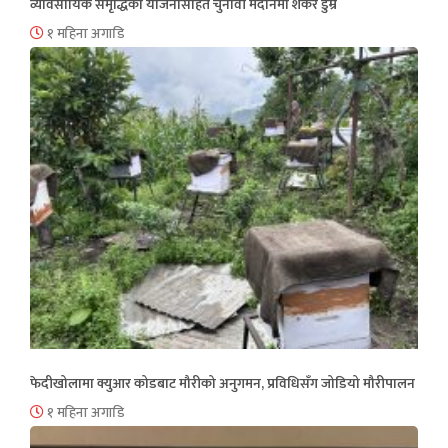
व्यावसायिक समृद्धिको योजनासहित चुनावी मैदानमा शंकर डुम्रे
१ महिना अगाडि
फेदीखोलामा क्युआर कोडबाट मौरीको अनुगमन, प्रविधिसँग जोडियो मौरीपालन
१ महिना अगाडि