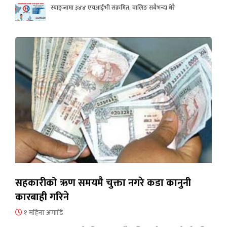
स्याङ्जामा ३४४ एचआईभी संक्रमित, वालिङ सबैभन्दा धेरै
सहकारीको ऋण समयमै चुक्ता नगरे कडा कानुनी
कारबाही गरिने
१ महिना अगाडि