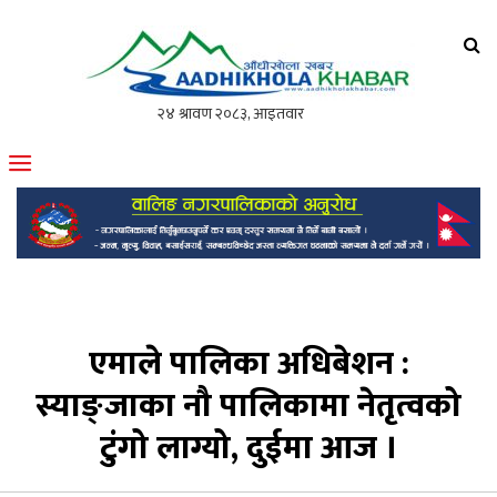
आँधीखोला खवर
मोफसलकै लोकप्रिय अनलाइन पत्रिका
एमाले पालिका अधिबेशन :
स्याङ्जाका नौ पालिकामा नेतृत्वको
टुंगो लाग्यो, दुईमा आज ।