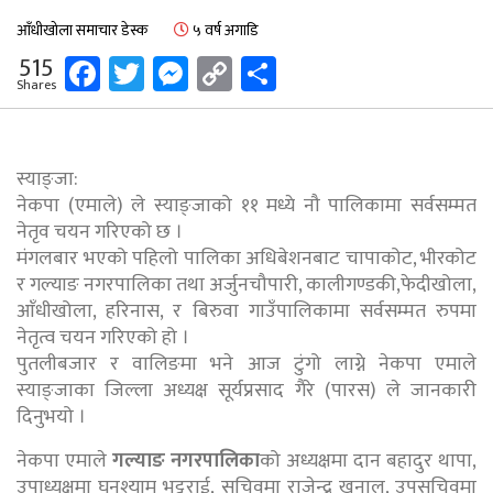
आँधीखोला समाचार डेस्क
५ वर्ष अगाडि
Facebook
Twitter
Messenger
Copy
Share
515
Shares
Link
स्याङ्जा:
नेकपा (एमाले) ले स्याङ्जाको ११ मध्ये नौ पालिकामा सर्वसम्मत
नेतृव चयन गरिएको छ ।
मंगलबार भएको पहिलो पालिका अधिबेशनबाट चापाकोट, भीरकोट
र गल्याङ नगरपालिका तथा अर्जुनचौपारी, कालीगण्डकी,फेदीखोला,
आँधीखोला, हरिनास, र बिरुवा गाउँपालिकामा सर्वसम्मत रुपमा
नेतृत्व चयन गरिएको हो ।
पुतलीबजार र वालिङमा भने आज टुंगो लाग्ने नेकपा एमाले
स्याङ्जाका जिल्ला अध्यक्ष सूर्यप्रसाद गैरे (पारस) ले जानकारी
दिनुभयो ।
नेकपा एमाले
गल्याङ नगरपालिका
को अध्यक्षमा दान बहादुर थापा,
उपाध्यक्षमा घनश्याम भट्टराई, सचिवमा राजेन्द्र खनाल, उपसचिवमा