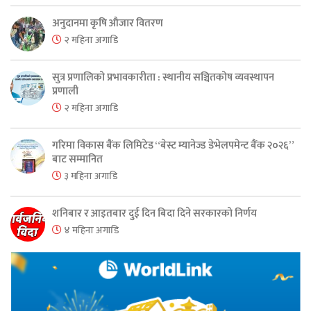
अनुदानमा कृषि औजार वितरण
२ महिना अगाडि
सुत्र प्रणालिको प्रभावकारीता : स्थानीय सञ्चितकोष व्यवस्थापन
प्रणाली
२ महिना अगाडि
गरिमा विकास बैंक लिमिटेड “बेस्ट म्यानेज्ड डेभेलपमेन्ट बैंक २०२६”
बाट सम्मानित
३ महिना अगाडि
शनिबार र आइतबार दुई दिन बिदा दिने सरकारको निर्णय
४ महिना अगाडि