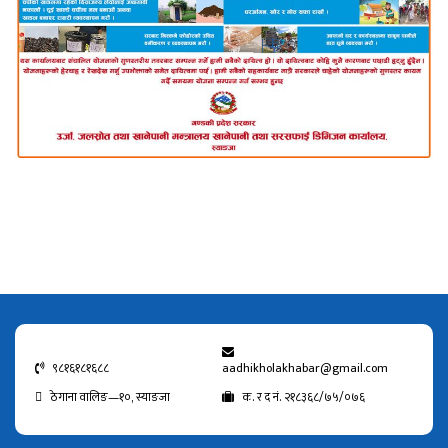
९८१६१८१६८८
aadhikholakhabar@gmail.com
ठेगाना वालिङ—१०, स्याङजा
क. र द नं. २१८३६८/७५/०७६