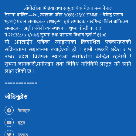
आँधीखोला मिडिया तथा सामुदायिक चेतना मन्च नेपाल
ठेगाना वालिङ—१०, स्याङजा फोन ९८१६१८१६८८
अध्यक्ष: - देवेन्द्र प्रसाद
भट्टराई
प्रधान सम्पादक:- राधाकृष्ण डुम्रे
सम्पादक:- खगिन्द्र पौडेल
ग्राफिक्स
सम्पादक:- अर्जुन पंगेनी
व्यवस्थापक:- शुष्मा वोस्ती
क. र द
नं.२१८३६८/७५/०७६
सूचना तथा प्रसारण बिभाग दर्ता नं १९०६
यो अनलाईन पत्रिका स्याङ्जाका क्रियाशिल पत्रकारहरुको
सक्रियतामा सञ्चालनमा ल्याईएको हो ।
हामी गण्डकी प्रदेश र ५
नम्बर प्रदेश, विशेषत: स्याङ्जा सेरोफेरोमा केन्द्रित रहनेछौ !
सुचना,जानकारी,मनोरञ्जन तथा विविध गतिविधि प्रस्तुत गर्ने हाम्रो
लक्ष्य रहेको छ !
============
जोडिनुहोस
फेसबुक
युटूब
ट्विटहरु