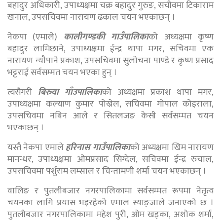
बहादुर अधिकारी, उपाध्यक्षमा चक्र बहादुर गुरुङ, सचीवमा टिकाराम
खनाल, उपसचिवमा नारायण ढकाल चयन भएकाछन् ।
नेकपा (एमाले)
कालीगण्डकी गाउँपालिका
को अध्यक्षमा कृष्ण
बहादुर लामिछाने, उपाध्यक्षमा ईन्द्र थापा मगर, सचिवमा एक
नारायण न्यौपाने प्रकाश, उपसचिवमा सुलोचना पाण्डे र कृष्ण प्रसाद
भट्टराई सर्वसम्मत चयन भएका हुन् ।
त्यसैगरी
बिरुवा गाँउपालिका
को अध्यक्षमा प्रकाश थापा मगर,
उपाध्यक्षमा कल्याण कुमार पोख्रेल, सचिवमा गोपाल कोइराला,
उपसचिवमा नबिन आले र सितलजङ केसी सर्वसम्मत चयन
भएकाछन् ।
यस्तै नेकपा एमाले
हरिनास गाउँपालिका
को अध्यक्षमा खिम नारायण
मानन्धर, उपाध्यक्षमा ओमप्रसाद सिग्देल, सचिवमा ईन्द्र रुचाल,
उपसचिवमा पर्शुराम लम्साल र चिन्तामणी शर्मा चयन भएकाछन् ।
वालिङ र पुतलीबजार नगरपालिकामा सर्वसम्मत रूपमा नेतृत्व
चयनका लागि प्रयास भइरहेको एमाल स्याङ्जाले जनाएको छ ।
पुतलीबजार नगरपालिकामा महेश पुरी, ओम खड्का, अशोक शर्मा,