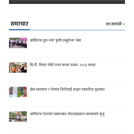
समाचार
थप सामाग्री
वालिङमा सुरु भयो ‘कृषि एम्बुलेन्स’ सेवा
बि.पी. विचार गोष्ठी एवम काव्य उत्सव- २०८३ सम्पन्न
खेम सारुमगर र गोपाल जिटीलाई कञ्चन पत्रकरिता पुरस्कार
वालिङमा टेलरको ठक्करबाट मोटरसाइकल चालकको मृत्यु