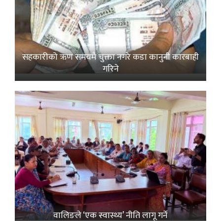
सहकारीको ऋण समयमै चुक्ता नगरे कडा कानुनी कारबाही
गरिने
वालिङले ‘एक स्वास्थ्य’ नीति लागू गर्ने