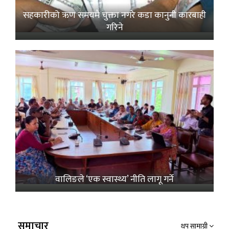
सहकारीको ऋण समयमै चुक्ता नगरे कडा कानुनी कारबाही
गरिने
वालिङले ‘एक स्वास्थ्य’ नीति लागू गर्ने
समाचार
थप सामाग्री