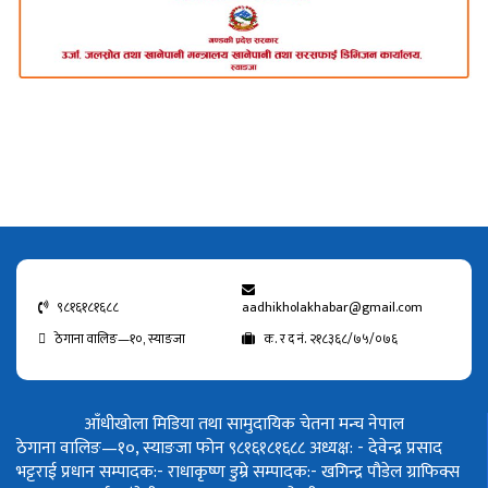
९८१६१८१६८८
aadhikholakhabar@gmail.com
ठेगाना वालिङ—१०, स्याङजा
क. र द नं. २१८३६८/७५/०७६
आँधीखोला मिडिया तथा सामुदायिक चेतना मन्च नेपाल
ठेगाना वालिङ—१०, स्याङजा फोन ९८१६१८१६८८
अध्यक्ष: - देवेन्द्र प्रसाद
भट्टराई
प्रधान सम्पादक:- राधाकृष्ण डुम्रे
सम्पादक:- खगिन्द्र पौडेल
ग्राफिक्स