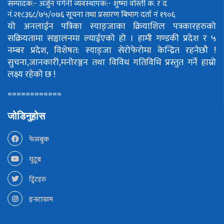
सम्पादक:- अर्जुन पंगेनी
व्यवस्थापक:- शुष्मा वोस्ती
क. र द
नं.२१८३६८/७५/०७६
सूचना तथा प्रसारण बिभाग दर्ता नं १९०६
यो अनलाईन पत्रिका स्याङ्जाका क्रियाशिल पत्रकारहरुको
सक्रियतामा सञ्चालनमा ल्याईएको हो ।
हामी गण्डकी प्रदेश र ५
नम्बर प्रदेश, विशेषत: स्याङ्जा सेरोफेरोमा केन्द्रित रहनेछौ !
सुचना,जानकारी,मनोरञ्जन तथा विविध गतिविधि प्रस्तुत गर्ने हाम्रो
लक्ष्य रहेको छ !
============
जोडिनुहोस
फेसबुक
युटूब
ट्विटहरु
इन्स्टाग्राम