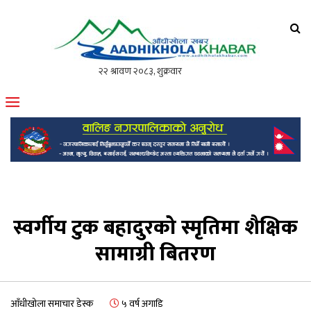
आँधीखोला खवर
मोफसलकै लोकप्रिय अनलाइन पत्रिका
स्वर्गीय टुक बहादुरको स्मृतिमा शैक्षिक
सामाग्री बितरण
आँधीखोला समाचार डेस्क
५ वर्ष अगाडि