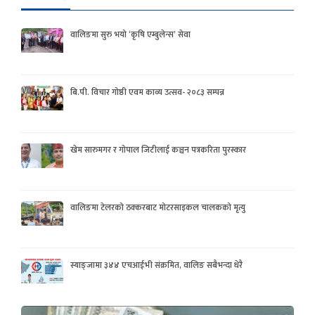
वालिङमा सुरु भयो ‘कृषि एम्बुलेन्स’ सेवा
बि.पी. विचार गोष्ठी एवम काव्य उत्सव- २०८३ सम्पन्न
खेम सारुमगर र गोपाल जिटीलाई कञ्चन पत्रकरिता पुरस्कार
वालिङमा टेलरको ठक्करबाट मोटरसाइकल चालकको मृत्यु
स्याङ्जामा ३४४ एचआईभी संक्रमित, वालिङ सबैभन्दा धेरै