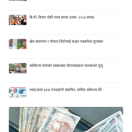
बि.पी. विचार गोष्ठी एवम काव्य उत्सव- २०८३ सम्पन्न
खेम सारुमगर र गोपाल जिटीलाई कञ्चन पत्रकरिता पुरस्कार
वालिङमा टेलरको ठक्करबाट मोटरसाइकल चालकको मृत्यु
स्याङ्जामा ३४४ एचआईभी संक्रमित, वालिङ सबैभन्दा धेरै