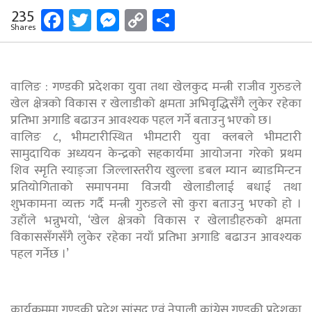
Facebook
Twitter
Messenger
Copy
Share
235
Shares
Link
वालिङ : गण्डकी प्रदेशका युवा तथा खेलकुद मन्त्री राजीव गुरुङले
खेल क्षेत्रको विकास र खेलाडीको क्षमता अभिवृद्धिसँगै लुकेर रहेका
प्रतिभा अगाडि बढाउन आवश्यक पहल गर्ने बताउनु भएकाे छ।
वालिङ ८, भीमटारीस्थित भीमटारी युवा क्लबले भीमटारी
सामुदायिक अध्ययन केन्द्रको सहकार्यमा आयोजना गरेको प्रथम
शिव स्मृति स्याङ्जा जिल्लास्तरीय खुल्ला डबल म्यान ब्याडमिन्टन
प्रतियोगिताको समापनमा विजयी खेलाडीलाई बधाई तथा
शुभकामना व्यक्त गर्दै मन्त्री गुरुङले सो कुरा बताउनु भएकाे हाे ।
उहाँले भन्नुभयाे, ‘खेल क्षेत्रको विकास र खेलाडीहरुको क्षमता
विकाससँगसँगै लुकेर रहेका नयाँ प्रतिभा अगाडि बढाउन आवश्यक
पहल गर्नेछ ।’
कार्यक्रममा गण्डकी प्रदेश सांसद एवं नेपाली कांग्रेस गण्डकी प्रदेशका