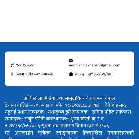
९८१६१८१६८८
aadhikholakhabar@gmail.com
ठेगाना वालिङ—१०, स्याङजा
क. र द नं. २१८३६८/७५/०७६
आँधीखोला मिडिया तथा सामुदायिक चेतना मन्च नेपाल
ठेगाना वालिङ—१०, स्याङजा फोन ९८१६१८१६८८
अध्यक्ष: - देवेन्द्र प्रसाद
भट्टराई
प्रधान सम्पादक:- राधाकृष्ण डुम्रे
सम्पादक:- खगिन्द्र पौडेल
ग्राफिक्स
सम्पादक:- अर्जुन पंगेनी
व्यवस्थापक:- शुष्मा वोस्ती
क. र द
नं.२१८३६८/७५/०७६
सूचना तथा प्रसारण बिभाग दर्ता नं १९०६
यो अनलाईन पत्रिका स्याङ्जाका क्रियाशिल पत्रकारहरुको