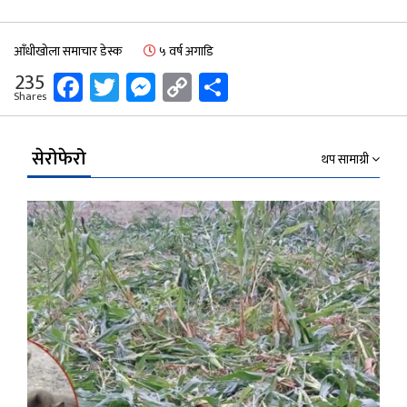
आँधीखोला समाचार डेस्क
५ वर्ष अगाडि
Facebook
Twitter
Messenger
Copy
Share
235
Shares
Link
सेरोफेरो
थप सामाग्री