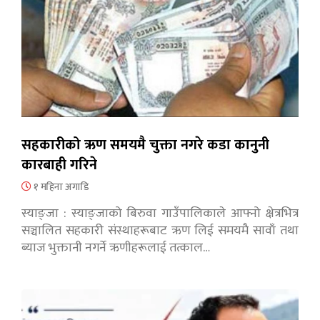
सहकारीको ऋण समयमै चुक्ता नगरे कडा कानुनी
कारबाही गरिने
१ महिना अगाडि
स्याङ्जा : स्याङ्जाको बिरुवा गाउँपालिकाले आफ्नो क्षेत्रभित्र
सञ्चालित सहकारी संस्थाहरूबाट ऋण लिई समयमै सावाँ तथा
ब्याज भुक्तानी नगर्ने ऋणीहरूलाई तत्काल…