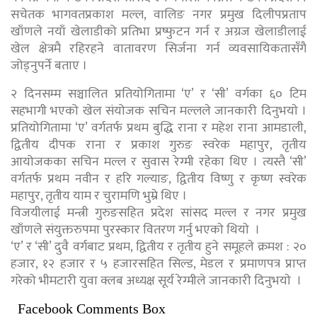
सचेतक भागवतप्रकाश मल्ल, वालिङ नगर प्रमुख दिलीपप्रताप
खाँणले नयाँ खेलाडीको प्रतिभा प्रष्फुटन गर्न र अग्रज खेलाडीलाई
खेल क्षेत्रमै रहिरहने वातावरण सिर्जना गर्न व्यवसायिकतासँगै
जोड्नुपर्ने बताए ।
२ दिनसम्म सञ्चालित प्रतियोगितामा ‘ए’ र ‘सी’ वर्गका ६० टिम
सहभागी भएको खेल संयोजक सचिन मल्लले जानकारी दिनुभयाे ।
प्रतियोगितामा ‘ए’ वर्गतर्फ प्रथम बुद्धि राना र महेश राना आमडाली,
द्वितीय दीपक राना र प्रकाश गुरुङ स्वरेक महापुर, तृतीय
आयोजकका सचिन मल्ल र सुवास रेग्मी रहेका थिए । त्यस्तै ‘सी’
वर्गतर्फ प्रथम नवीन र हरि गल्याङ, द्वितीय विष्णु र कृष्ण स्वरेक
महापुर, तृतीय याम र चुरामणि भुम्रे थिए ।
विजयीलाई मन्त्री गुरुङसहित प्रदेश सांसद मल्ल र नगर प्रमुख
खाँणले संयुक्तरुपमा पुरस्कार वितरण गर्नु भएकाे थियाे ।
‘ए’ र ‘सी’ दुवै वर्गबाट प्रथम, द्वितीय र तृतीय हुने समूहले क्रमश : २०
हजार, १२ हजार र ५ हजारसहित सिल्ड, मेडल र प्रमाणपत्र प्राप्त
गरेको भीमटारी युवा क्लब अध्यक्ष सूर्य रेग्मीले जानकारी दिनुभयाे ।
Facebook Comments Box