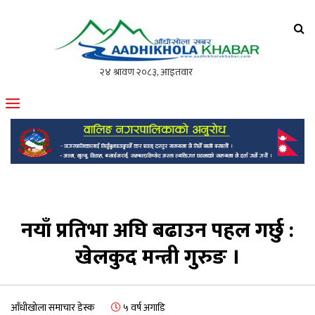
आँधीखोला खवर
मोफसलकै लोकप्रिय अनलाइन पत्रिका
नयाँ प्रतिभा अघि बढाउन पहल गर्छु :
खेलकुद मन्त्री गुरुङ ।
आँधीखोला समाचार डेस्क
५ वर्ष अगाडि