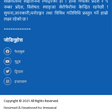
सक्रियतामा सञ्चालनमा ल्याईएको हो ।
हामी गण्डकी प्रदेश र ५
नम्बर प्रदेश, विशेषत: स्याङ्जा सेरोफेरोमा केन्द्रित रहनेछौ !
सुचना,जानकारी,मनोरञ्जन तथा विविध गतिविधि प्रस्तुत गर्ने हाम्रो
लक्ष्य रहेको छ !
============
जोडिनुहोस
फेसबुक
युटूब
ट्विटहरु
इन्स्टाग्राम
Copyright © 2021. All Rights Reserved.
Designed & Developed by:
lgmnepal