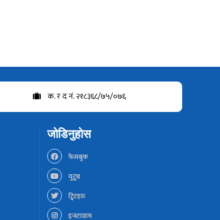
क. र द नं. २१८३६८/७५/०७६
जोडिनुहोस
फेसबुक
युटूब
ट्विटहरु
इन्स्टाग्राम