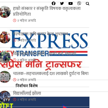
हाम्रो संस्कार र संस्कृति विषयक वक्तृत्वकला
प्रतियोगिता
२ महिना अगाडि
गल्याङमा कृषि बजार केन्द्र शुभारम्भ
२ महिना अगाडि
विद्यालयमै केरा खेती : उद्यमी बन्दै विद्यार्थी
२ महिना अगाडि
चालक–सहचालकलाई दश लाखको दुर्घटना बिमा
२ महिना अगाडि
निर्वाचन बिशेष
विद्यार्थीलाई झोला
२ महिना अगाडि