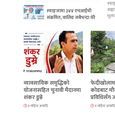
स्या
सञ्
स्याङ्जामा ३४४ एचआईभी
भुक्
संक्रमित, वालिङ सबैभन्दा धेरै
व्यावसायिक समृद्धिको
फेदीखोलाम
योजनासहित चुनावी मैदानमा
कोडबाट मौ
शंकर डुम्रे
प्रविधिसँग
१ महिना अगाडि
१ महिना अगाडि