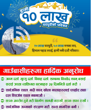
er
are