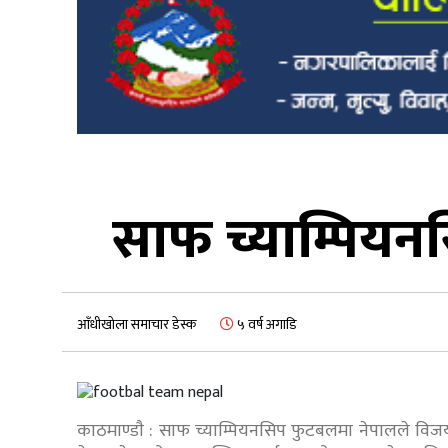
साफ च्याम्पियन
आँधीखोला समाचार डेस्क
५ वर्ष अगाडि
काठमाण्डाै : साफ च्याम्पियनसिप फुटबलमा नेपालले विज