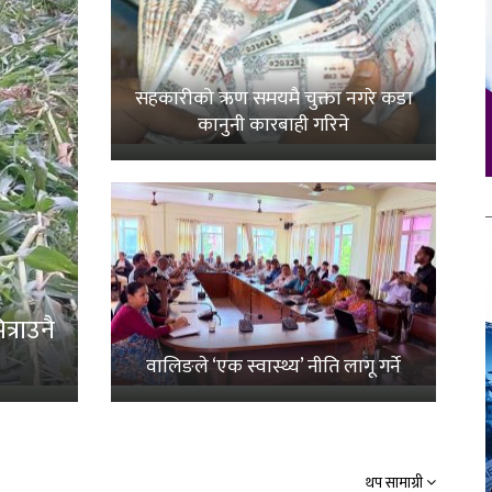
सहकारीको ऋण समयमै चुक्ता नगरे कडा
कानुनी कारबाही गरिने
्राउनै
वालिङले ‘एक स्वास्थ्य’ नीति लागू गर्ने
थप सामाग्री