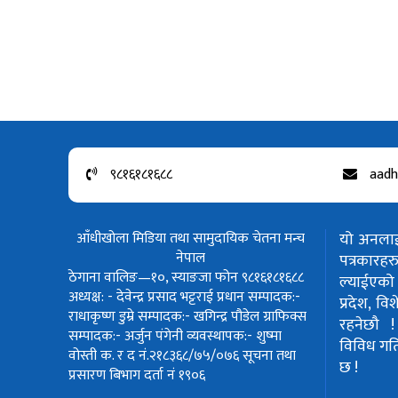
९८१६१८१६८८
aadh
आँधीखोला मिडिया तथा सामुदायिक चेतना मन्च
यो अनलाईन
नेपाल
पत्रकार
ठेगाना वालिङ—१०, स्याङजा फोन ९८१६१८१६८८
ल्याईएको 
अध्यक्ष: - देवेन्द्र प्रसाद भट्टराई
प्रधान सम्पादक:-
प्रदेश, वि
राधाकृष्ण डुम्रे
सम्पादक:- खगिन्द्र पौडेल
ग्राफिक्स
रहनेछौ 
सम्पादक:- अर्जुन पंगेनी
व्यवस्थापक:- शुष्मा
विविध गतिवि
वोस्ती
क. र द नं.२१८३६८/७५/०७६
सूचना तथा
छ !
प्रसारण बिभाग दर्ता नं १९०६