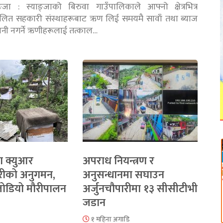
ङ्जा : स्याङ्जाको बिरुवा गाउँपालिकाले आफ्नो क्षेत्रभित्र
चालित सहकारी संस्थाहरूबाट ऋण लिई समयमै सावाँ तथा ब्याज
तानी नगर्ने ऋणीहरूलाई तत्काल…
ा क्युआर
अपराध नियन्त्रण र
रीको अनुगमन,
अनुसन्धानमा सघाउन
 जोडियो मौरीपालन
अर्जुनचौपारीमा १३ सीसीटीभी
जडान
१ महिना अगाडि