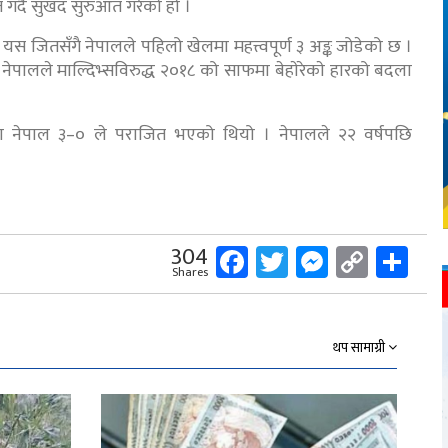
र्दै सुखद सुरुआत गरेको हो ।
स जितसँगै नेपालले पहिलो खेलमा महत्त्वपूर्ण ३ अङ्क जोडेको छ ।
 नेपालले माल्दिभ्सविरुद्ध २०१८ को साफमा बेहाेरेकाे हारको बदला
 नेपाल ३–० ले पराजित भएको थियो । नेपालले २२ वर्षपछि
Facebook
Twitter
Messeng
Copy
Sh
304
Shares
Link
थप सामाग्री