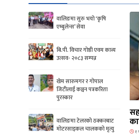
वालिङमा सुरु भयो ‘कृषि
एम्बुलेन्स’ सेवा
बि.पी. विचार गोष्ठी एवम काव्य
उत्सव- २०८३ सम्पन्न
खेम सारुमगर र गोपाल
जिटीलाई कञ्चन पत्रकरिता
पुरस्कार
सह
का
वालिङमा टेलरको ठक्करबाट
मोटरसाइकल चालकको मृत्यु
१ 