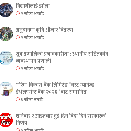
विद्यार्थीलाई झोला
२ महिना अगाडि
अनुदानमा कृषि औजार वितरण
२ महिना अगाडि
सुत्र प्रणालिको प्रभावकारीता : स्थानीय सञ्चितकोष
व्यवस्थापन प्रणाली
२ महिना अगाडि
गरिमा विकास बैंक लिमिटेड “बेस्ट म्यानेज्ड
डेभेलपमेन्ट बैंक २०२६” बाट सम्मानित
३ महिना अगाडि
शनिबार र आइतबार दुई दिन बिदा दिने सरकारको
निर्णय
४ महिना अगाडि