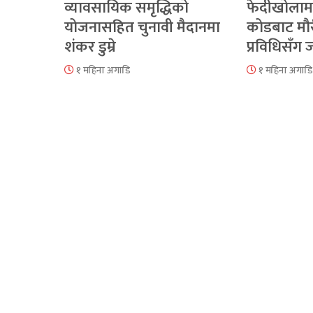
व्यावसायिक समृद्धिको
फेदीखोलाम
योजनासहित चुनावी मैदानमा
कोडबाट मौ
शंकर डुम्रे
प्रविधिसँग
१ महिना अगाडि
१ महिना अगाडि