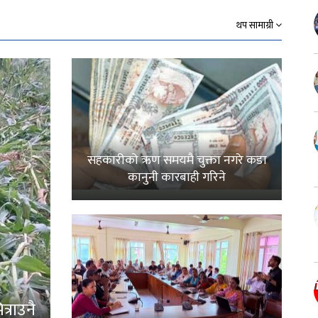
थप सामाग्री
सहकारीको ऋण समयमै चुक्ता नगरे कडा
कानुनी कारबाही गरिने
्राउनै