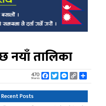
तो छ नयाँ तालिका
Facebook
Twitter
Messenger
Copy
Share
470
Shares
Link
Recent Posts