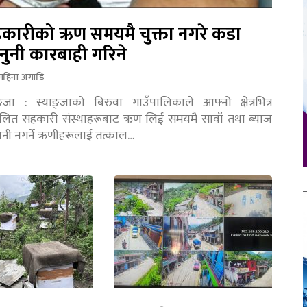
कारीको ऋण समयमै चुक्ता नगरे कडा
नुनी कारबाही गरिने
महिना अगाडि
ङ्जा : स्याङ्जाको बिरुवा गाउँपालिकाले आफ्नो क्षेत्रभित्र
चालित सहकारी संस्थाहरूबाट ऋण लिई समयमै सावाँ तथा ब्याज
तानी नगर्ने ऋणीहरूलाई तत्काल…