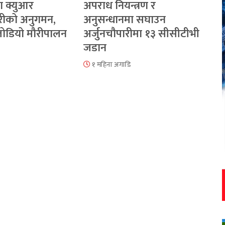
ा क्युआर
अपराध नियन्त्रण र
रीको अनुगमन,
अनुसन्धानमा सघाउन
 जोडियो मौरीपालन
अर्जुनचौपारीमा १३ सीसीटीभी
जडान
१ महिना अगाडि