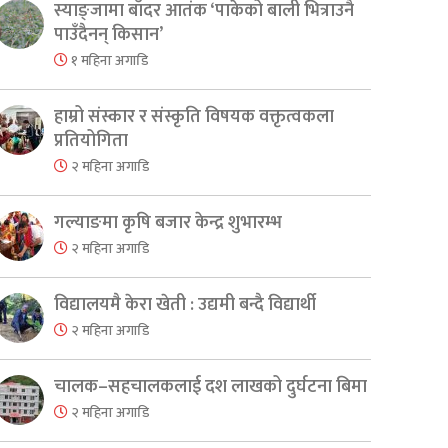
स्याङ्जामा बाँदर आतंक ‘पाकेको बाली भित्राउनै
पाउँदैनन् किसान’
१ महिना अगाडि
हाम्रो संस्कार र संस्कृति विषयक वक्तृत्वकला
प्रतियोगिता
२ महिना अगाडि
गल्याङमा कृषि बजार केन्द्र शुभारम्भ
२ महिना अगाडि
विद्यालयमै केरा खेती : उद्यमी बन्दै विद्यार्थी
२ महिना अगाडि
er
are
चालक–सहचालकलाई दश लाखको दुर्घटना बिमा
२ महिना अगाडि