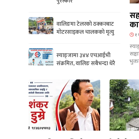
पुरस्कार
सह
का
वालिङमा टेलरको ठक्करबाट
मोटरसाइकल चालकको मृत्यु
१ 
स्या
सञ्
स्याङ्जामा ३४४ एचआईभी
भुक्
संक्रमित, वालिङ सबैभन्दा धेरै