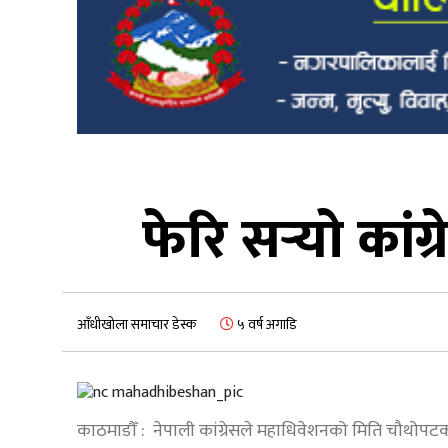
फेरि सर्‍यो कां
आँधीखोला समाचार डेस्क
५ वर्ष अगाडि
काठमाडौँ : नेपाली कांग्रेसले महाधिवेशनको मिति चौथोपट