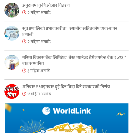
अनुदानमा कृषि औजार वितरण
२ महिना अगाडि
सुत्र प्रणालिको प्रभावकारीता : स्थानीय सञ्चितकोष व्यवस्थापन
प्रणाली
२ महिना अगाडि
गरिमा विकास बैंक लिमिटेड “बेस्ट म्यानेज्ड डेभेलपमेन्ट बैंक २०२६”
बाट सम्मानित
३ महिना अगाडि
शनिबार र आइतबार दुई दिन बिदा दिने सरकारको निर्णय
४ महिना अगाडि