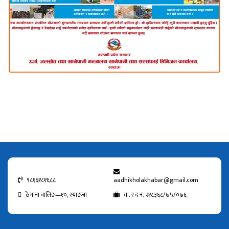
९८१६१८१६८८
aadhikholakhabar@gmail.com
ठेगाना वालिङ—१०, स्याङजा
क. र द नं. २१८३६८/७५/०७६