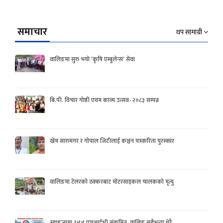
समाचार
थप सामाग्री
वालिङमा सुरु भयो ‘कृषि एम्बुलेन्स’ सेवा
बि.पी. विचार गोष्ठी एवम काव्य उत्सव- २०८३ सम्पन्न
खेम सारुमगर र गोपाल जिटीलाई कञ्चन पत्रकरिता पुरस्कार
वालिङमा टेलरको ठक्करबाट मोटरसाइकल चालकको मृत्यु
स्याङ्जामा ३४४ एचआईभी संक्रमित, वालिङ सबैभन्दा धेरै