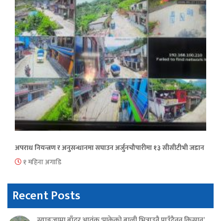
अपराध नियन्त्रण र अनुसन्धानमा सघाउन अर्जुनचौपारीमा १३ सीसीटीभी जडान
१ महिना अगाडि
Recent Posts
स्याङ्जामा बाँदर आतंक ‘पाकेको बाली भित्राउनै पाउँदैनन् किसान’