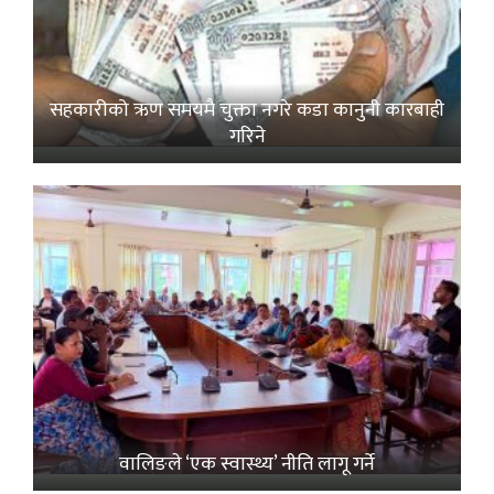
सहकारीको ऋण समयमै चुक्ता नगरे कडा कानुनी कारबाही
गरिने
वालिङले ‘एक स्वास्थ्य’ नीति लागू गर्ने