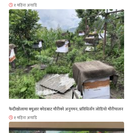
१ महिना अगाडि
फेदीखोलामा क्युआर कोडबाट मौरीको अनुगमन, प्रविधिसँग जोडियो मौरीपालन
१ महिना अगाडि