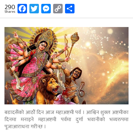
Facebook
Twitter
Messenger
Copy
Share
290
Shares
Link
बडादसैंको आठौं दिन आज महाअष्टमी पर्व । आश्विन शुक्ल अष्टमीका
दिनमा मनाइने महाअष्टमी पर्वमा दुर्गा भवानीको भव्यरुपमा
पूजाआराधना गरीन्छ ।