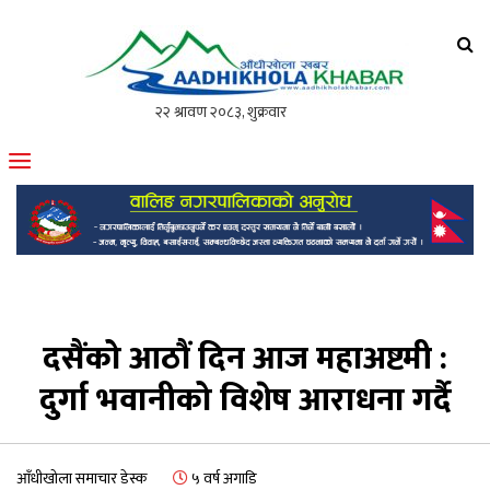
आँधीखोला खवर
मोफसलकै लोकप्रिय अनलाइन पत्रिका
दसैंको आठौं दिन आज महाअष्टमी :
दुर्गा भवानीको विशेष आराधना गर्दै
आँधीखोला समाचार डेस्क
५ वर्ष अगाडि