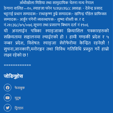
आँधीखोला मिडिया तथा सामुदायिक चेतना मन्च नेपाल
ठेगाना वालिङ—१०, स्याङजा फोन ९८१६१८१६८८
अध्यक्ष: - देवेन्द्र प्रसाद
भट्टराई
प्रधान सम्पादक:- राधाकृष्ण डुम्रे
सम्पादक:- खगिन्द्र पौडेल
ग्राफिक्स
सम्पादक:- अर्जुन पंगेनी
व्यवस्थापक:- शुष्मा वोस्ती
क. र द
नं.२१८३६८/७५/०७६
सूचना तथा प्रसारण बिभाग दर्ता नं १९०६
यो अनलाईन पत्रिका स्याङ्जाका क्रियाशिल पत्रकारहरुको
सक्रियतामा सञ्चालनमा ल्याईएको हो ।
हामी गण्डकी प्रदेश र ५
नम्बर प्रदेश, विशेषत: स्याङ्जा सेरोफेरोमा केन्द्रित रहनेछौ !
सुचना,जानकारी,मनोरञ्जन तथा विविध गतिविधि प्रस्तुत गर्ने हाम्रो
लक्ष्य रहेको छ !
============
जोडिनुहोस
फेसबुक
युटूब
ट्विटहरु