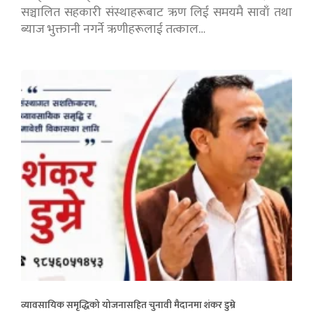
सञ्चालित सहकारी संस्थाहरूबाट ऋण लिई समयमै सावाँ तथा
ब्याज भुक्तानी नगर्ने ऋणीहरूलाई तत्काल…
व्यावसायिक समृद्धिको योजनासहित चुनावी मैदानमा शंकर डुम्रे