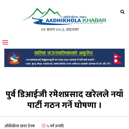
आँधीखोला खवर
मोफसलकै लोकप्रिय अनलाइन पत्रिका
पुर्व डिआईजी रमेशप्रसाद खरेलले नयाँ
पार्टी गठन गर्ने घोषणा ।
आँधीखोला खवर डेस्क
५ वर्ष अगाडि