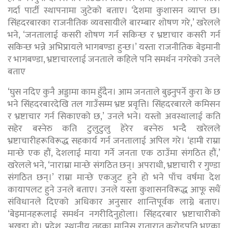
गर्दा पार्टी स्थापनामा जुटेको बताए। ‘देशमा कुशासन व्याप्त छ।
सिंहदरबारका राजनीतिक व्यवसायीले बारम्बार शोषण गरे,’ खरेलले
भने, ‘जनतालाई कसरी शोषण गर्न सकिन्छ र भ्रष्टाचार कसरी गर्न
सकिन्छ भन्ने अभिप्रायले भागबण्डा हुन्छ।’ यस्ता राजनीतिक बेइमानी
र भागबण्डा, भ्रष्टाचारलाई जनताले कहिले पनि समर्थन नगरेको उनले
बताए
‘घुस नदिए कुनै अड्डामा काम हुँदैन। आम जनताले बुझ्नुपर्ने कुरा के छ
भने सिंहदरबारदेखि तल गाउँसम्म भ्रष्ट प्रवृत्ति। सिंहदरबारले कमिसन
र भ्रष्टाचार गर्न सिकाएको छ,’ उनले भने। यस्तो अवस्थालाई कति
सहेर बस्नेरु कति टुलुटुलु हेरेर बस्नेरु भन्दै खरेलले
भ्रष्टाचारीहरूविरूद्ध सहकार्य गर्न जनतालाई अपिल गरे। ‘हामी राम्रा
मान्छे एक हौं, देशलाई माया गर्ने जनता एक ठाउँमा संगठित हौं,’
खरेलले भने, ‘नाराम्रा मान्छे संगठित छन्। अपराधी, भ्रष्टाचारी र गुण्डा
संगठित छन्।’ राम्रा मान्छे एकजुट हुने हो भने पाँच वर्षमा देश
कायापलट हुने उनले बताए। उनले यस्ता कुशासनविरूद्ध आफू सधैं
संविधानले दिएको अधिकार अनुसार शान्तिपूर्वक लाग्ने बताए।
‘बेइमानहरूलाई समर्थन नगरीदिनुहोला। सिंहदरबार भ्रष्टाचारीको
अखडा हो। प्रदेश, स्थानीय तहका मानिस रातारात करोडपति भएका