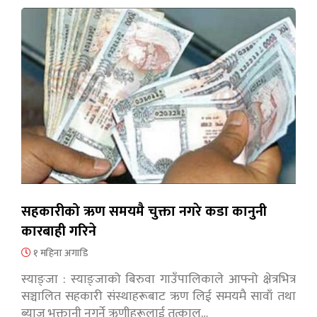
सहकारीको ऋण समयमै चुक्ता नगरे कडा कानुनी
कारबाही गरिने
१ महिना अगाडि
स्याङ्जा : स्याङ्जाको बिरुवा गाउँपालिकाले आफ्नो क्षेत्रभित्र
सञ्चालित सहकारी संस्थाहरूबाट ऋण लिई समयमै सावाँ तथा
ब्याज भुक्तानी नगर्ने ऋणीहरूलाई तत्काल…