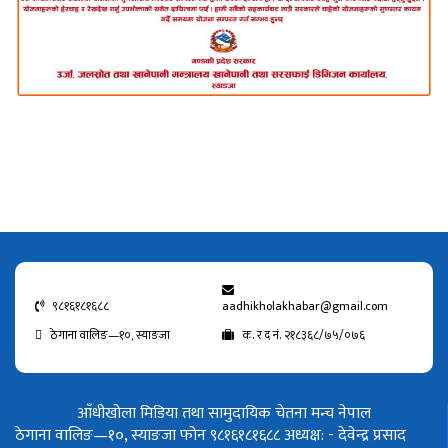
९८१६१८१६८८
aadhikholakhabar@gmail.com
ठेगाना वालिङ—१०, स्याङजा
क. र द नं. २१८३६८/७५/०७६
आँधीखोला मिडिया तथा सामुदायिक चेतना मन्च नेपाल
ठेगाना वालिङ—१०, स्याङजा फोन ९८१६१८१६८८
अध्यक्ष: - देवेन्द्र प्रसाद