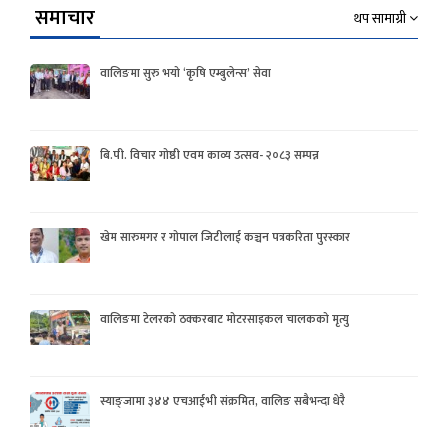
समाचार
थप सामाग्री
वालिङमा सुरु भयो ‘कृषि एम्बुलेन्स’ सेवा
बि.पी. विचार गोष्ठी एवम काव्य उत्सव- २०८३ सम्पन्न
खेम सारुमगर र गोपाल जिटीलाई कञ्चन पत्रकरिता पुरस्कार
वालिङमा टेलरको ठक्करबाट मोटरसाइकल चालकको मृत्यु
स्याङ्जामा ३४४ एचआईभी संक्रमित, वालिङ सबैभन्दा धेरै