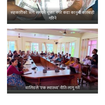
सहकारीको ऋण समयमै चुक्ता नगरे कडा कानुनी कारबाही
गरिने
वालिङले ‘एक स्वास्थ्य’ नीति लागू गर्ने