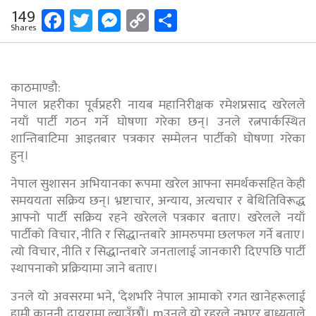
Facebook
Twitter
Messenger
Copy
Share
149
Shares
Link
काठमाण्डौ:
नेपाल प्रहरीका पूर्वप्रहरी नायब महानिरीक्षक रमेशप्रसाद खरेलले
नयाँ पार्टी गठन गर्ने घोषणा गरेका छन्। उनले रत्नपार्कस्थित
शान्तिबाटिमा आइतबार पत्रकार सम्मेलन पार्टीको घोषणा गरेका
हुन्।
नेपाल सुशासन अभियानका रूपमा खरेल आफ्ना समर्थकसहित केही
समययता सक्रिय छन्। भ्रष्टाचार, अन्याय, अत्यचार र बेथितिविरूद्ध
आफ्नो पार्टी सक्रिय रहने खरेलले पत्रकार बताए। खरेलले नयाँ
पार्टीको विचार, नीति र सिद्धान्तबारे आमरुपमा छलफल गर्ने बताए।
त्यो विचार, नीति र सिद्धान्तबारे जनतालाई जानकारी दिएपछि पार्टी
स्थापनाको प्रक्रियामा जाने बताए।
उनले यो अवसरमा भने, ‘देशभरि नेपाल आमाको रगत खानेहरूलाई
हामी कानुनी दायरामा ल्याउँछौं। mउनले यो रहरले नभएर बाध्यताले