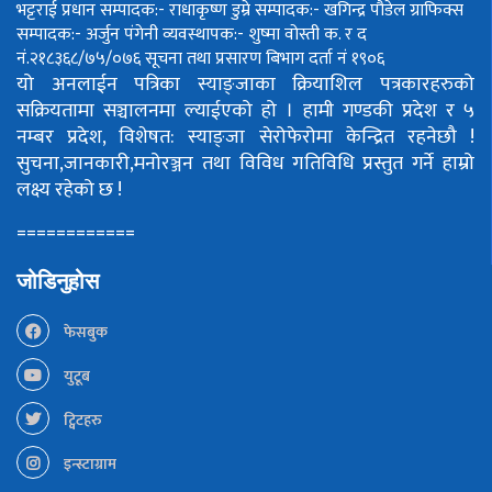
भट्टराई
प्रधान सम्पादक:- राधाकृष्ण डुम्रे
सम्पादक:- खगिन्द्र पौडेल
ग्राफिक्स
सम्पादक:- अर्जुन पंगेनी
व्यवस्थापक:- शुष्मा वोस्ती
क. र द
नं.२१८३६८/७५/०७६
सूचना तथा प्रसारण बिभाग दर्ता नं १९०६
यो अनलाईन पत्रिका स्याङ्जाका क्रियाशिल पत्रकारहरुको
सक्रियतामा सञ्चालनमा ल्याईएको हो ।
हामी गण्डकी प्रदेश र ५
नम्बर प्रदेश, विशेषत: स्याङ्जा सेरोफेरोमा केन्द्रित रहनेछौ !
सुचना,जानकारी,मनोरञ्जन तथा विविध गतिविधि प्रस्तुत गर्ने हाम्रो
लक्ष्य रहेको छ !
============
जोडिनुहोस
फेसबुक
युटूब
ट्विटहरु
इन्स्टाग्राम