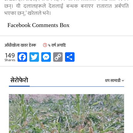
छन्। यी दलालहरूले देशलाई बन्धक बनाएर रातारात अर्बपति
भएका छन्,’ खरेलले भने।
Facebook Comments Box
आँधीखोला खवर डेस्क
५ वर्ष अगाडि
Facebook
Twitter
Messenger
Copy
Share
149
Shares
Link
सेरोफेरो
थप सामाग्री