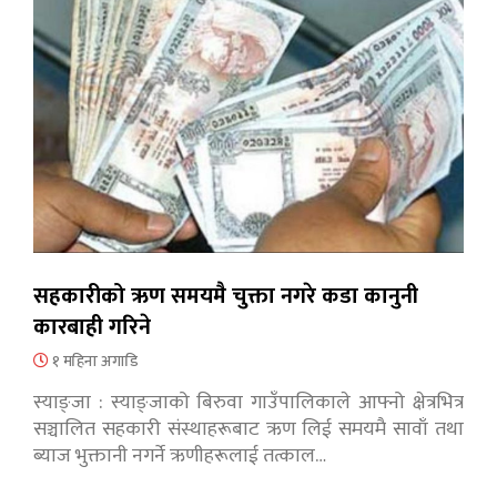
सहकारीको ऋण समयमै चुक्ता नगरे कडा कानुनी
कारबाही गरिने
१ महिना अगाडि
स्याङ्जा : स्याङ्जाको बिरुवा गाउँपालिकाले आफ्नो क्षेत्रभित्र
सञ्चालित सहकारी संस्थाहरूबाट ऋण लिई समयमै सावाँ तथा
ब्याज भुक्तानी नगर्ने ऋणीहरूलाई तत्काल…