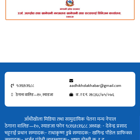
९८१६१८१६८८
aadhikholakhabar@gmail.com
ठेगाना वालिङ—१०, स्याङजा
क. र द नं. २१८३६८/७५/०७६
आँधीखोला मिडिया तथा सामुदायिक चेतना मन्च नेपाल
ठेगाना वालिङ—१०, स्याङजा फोन ९८१६१८१६८८
अध्यक्ष: - देवेन्द्र प्रसाद
भट्टराई
प्रधान सम्पादक:- राधाकृष्ण डुम्रे
सम्पादक:- खगिन्द्र पौडेल
ग्राफिक्स
सम्पादक:- अर्जुन पंगेनी
व्यवस्थापक:- शुष्मा वोस्ती
क. र द