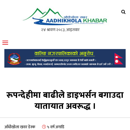
आँधीखोला खवर
मोफसलकै लोकप्रिय अनलाइन पत्रिका
रूपन्देहीमा बाढीले डाइभर्सन बगाउदा
यातायात अवरूद्ध ।
आँधीखोला खवर डेस्क
५ वर्ष अगाडि