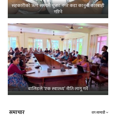
सहकारीको ऋण समयमै चुक्ता नगरे कडा कानुनी कारबाही
गरिने
वालिङले ‘एक स्वास्थ्य’ नीति लागू गर्ने
समाचार
थप सामाग्री