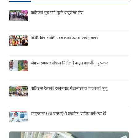
वालिङमा सुरु भयो ‘कृषि एम्बुलेन्स’ सेवा
बि.पी. विचार गोष्ठी एवम काव्य उत्सव- २०८३ सम्पन्न
खेम सारुमगर र गोपाल जिटीलाई कञ्चन पत्रकरिता पुरस्कार
वालिङमा टेलरको ठक्करबाट मोटरसाइकल चालकको मृत्यु
स्याङ्जामा ३४४ एचआईभी संक्रमित, वालिङ सबैभन्दा धेरै