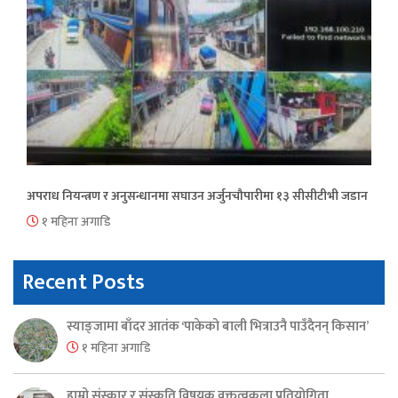
अपराध नियन्त्रण र अनुसन्धानमा सघाउन अर्जुनचौपारीमा १३ सीसीटीभी जडान
१ महिना अगाडि
Recent Posts
स्याङ्जामा बाँदर आतंक ‘पाकेको बाली भित्राउनै पाउँदैनन् किसान’
१ महिना अगाडि
हाम्रो संस्कार र संस्कृति विषयक वक्तृत्वकला प्रतियोगिता