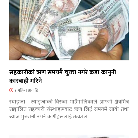
सहकारीको ऋण समयमै चुक्ता नगरे कडा कानुनी
कारबाही गरिने
१ महिना अगाडि
स्याङ्जा : स्याङ्जाको बिरुवा गाउँपालिकाले आफ्नो क्षेत्रभित्र
सञ्चालित सहकारी संस्थाहरूबाट ऋण लिई समयमै सावाँ तथा
ब्याज भुक्तानी नगर्ने ऋणीहरूलाई तत्काल…