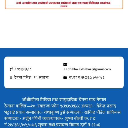
९८१६१८१६८८
aadhikholakhabar@gmail.com
ठेगाना वालिङ—१०, स्याङजा
क. र द नं. २१८३६८/७५/०७६
आँधीखोला मिडिया तथा सामुदायिक चेतना मन्च नेपाल
ठेगाना वालिङ—१०, स्याङजा फोन ९८१६१८१६८८
अध्यक्ष: - देवेन्द्र प्रसाद
भट्टराई
प्रधान सम्पादक:- राधाकृष्ण डुम्रे
सम्पादक:- खगिन्द्र पौडेल
ग्राफिक्स
सम्पादक:- अर्जुन पंगेनी
व्यवस्थापक:- शुष्मा वोस्ती
क. र द
नं.२१८३६८/७५/०७६
सूचना तथा प्रसारण बिभाग दर्ता नं १९०६