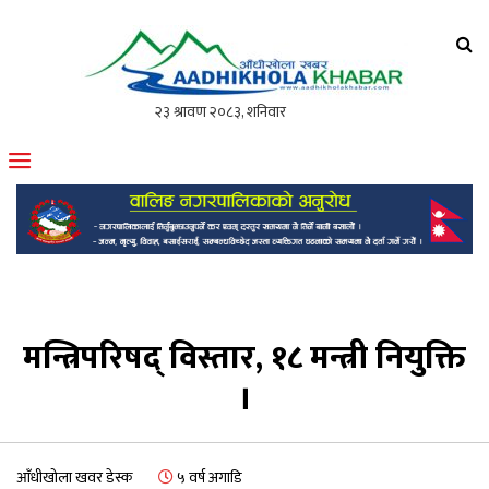
आँधीखोला खवर
मोफसलकै लोकप्रिय अनलाइन पत्रिका
मन्त्रिपरिषद् विस्तार, १८ मन्त्री नियुक्ति
।
आँधीखोला खवर डेस्क
५ वर्ष अगाडि