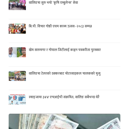
वालिङमा सुरु भयो ‘कृषि एम्बुलेन्स’ सेवा
बि.पी. विचार गोष्ठी एवम काव्य उत्सव- २०८३ सम्पन्न
खेम सारुमगर र गोपाल जिटीलाई कञ्चन पत्रकरिता पुरस्कार
वालिङमा टेलरको ठक्करबाट मोटरसाइकल चालकको मृत्यु
स्याङ्जामा ३४४ एचआईभी संक्रमित, वालिङ सबैभन्दा धेरै