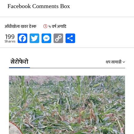
Facebook Comments Box
आँधीखोला खवर डेस्क
५ वर्ष अगाडि
Facebook
Twitter
Messenger
Copy
Share
199
Shares
Link
सेरोफेरो
थप सामाग्री