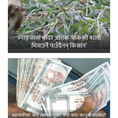
स्याङ्जामा बाँदर आतंक ‘पाकेको बाली
भित्राउनै पाउँदैनन् किसान’
सहकारीको ऋण समयमै चुक्ता नगरे कडा कानुनी कारबाही