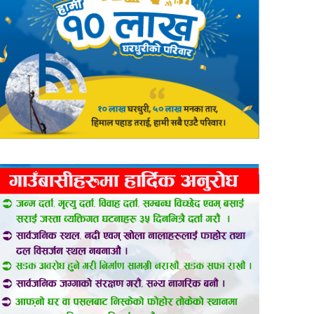
er
are