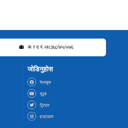
क. र द नं. २१८३६८/७५/०७६
जोडिनुहोस
फेसबुक
युटूब
ट्विटहरु
इन्स्टाग्राम