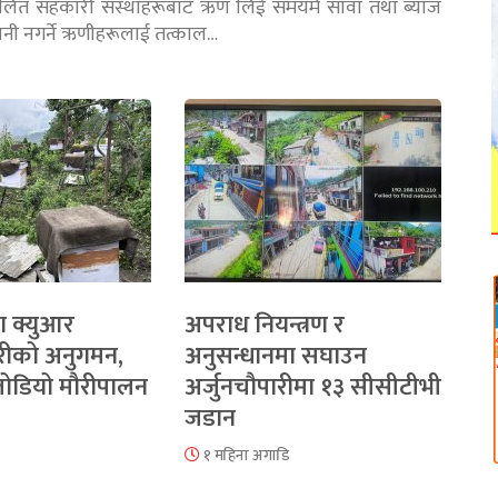
चालित सहकारी संस्थाहरूबाट ऋण लिई समयमै सावाँ तथा ब्याज
तानी नगर्ने ऋणीहरूलाई तत्काल…
ा क्युआर
अपराध नियन्त्रण र
रीको अनुगमन,
अनुसन्धानमा सघाउन
 जोडियो मौरीपालन
अर्जुनचौपारीमा १३ सीसीटीभी
जडान
१ महिना अगाडि