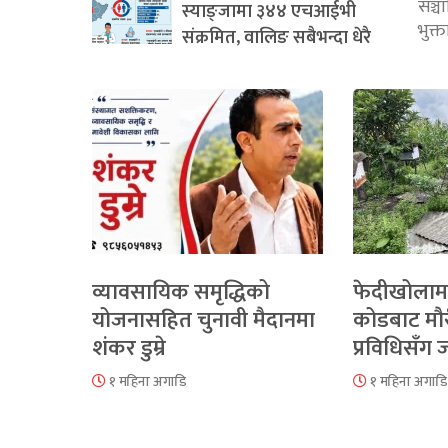
सञ्
स्याङ्जामा ३४४ एचआईभी
भुक्
संक्रमित, वालिङ सबैभन्दा धेरै
व्यावसायिक समृद्धिको
फेदीखोलाम
योजनासहित चुनावी मैदानमा
कोडबाट मौ
शंकर डुम्रे
प्रविधिसँग
१ महिना अगाडि
१ महिना अगाडि