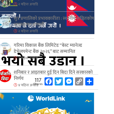
२ महिना अगाडि
सुत्र प्रणालिको प्रभावकारीता : स्थानीय सञ्चितकोष
व्यवस्थापन प्रणाली
२ महिना अगाडि
गरिमा विकास बैंक लिमिटेड “बेस्ट म्यानेज्ड
डेभेलपमेन्ट बैंक २०२६” बाट सम्मानित
 भयो सबै उडान ।
३ महिना अगाडि
शनिबार र आइतबार दुई दिन बिदा दिने सरकारको
Facebook
Twitter
Messenger
Copy
Share
निर्णय
117
Shares
४ महिना अगाडि
Link