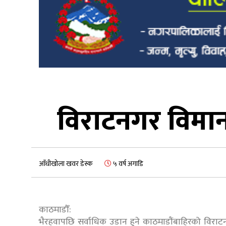
विराटनगर विमान
आँधीखोला खवर डेस्क
५ वर्ष अगाडि
काठमाडौँ:
भैरहवापछि सर्वाधिक उडान हुने काठमाडौंबाहिरको विर