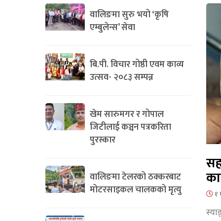
वालिङमा सुरु भयो ‘कृषि
एम्बुलेन्स’ सेवा
बि.पी. विचार गोष्ठी एवम काव्य
उत्सव- २०८३ सम्पन्न
खेम सारुमगर र गोपाल
जिटीलाई कञ्चन पत्रकरिता
पुरस्कार
सह
का
वालिङमा टेलरको ठक्करबाट
मोटरसाइकल चालकको मृत्यु
१ 
स्या