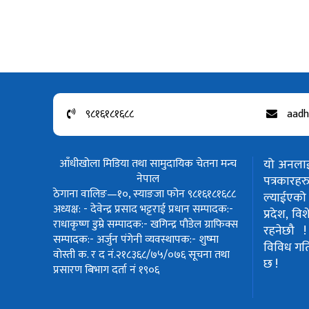
९८१६१८१६८८
aadh
आँधीखोला मिडिया तथा सामुदायिक चेतना मन्च
यो अनलाईन
नेपाल
पत्रकार
ठेगाना वालिङ—१०, स्याङजा फोन ९८१६१८१६८८
ल्याईएको 
अध्यक्ष: - देवेन्द्र प्रसाद भट्टराई
प्रधान सम्पादक:-
प्रदेश, वि
राधाकृष्ण डुम्रे
सम्पादक:- खगिन्द्र पौडेल
ग्राफिक्स
रहनेछौ 
सम्पादक:- अर्जुन पंगेनी
व्यवस्थापक:- शुष्मा
विविध गतिवि
वोस्ती
क. र द नं.२१८३६८/७५/०७६
सूचना तथा
छ !
प्रसारण बिभाग दर्ता नं १९०६