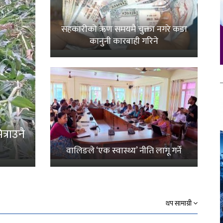
सहकारीको ऋण समयमै चुक्ता नगरे कडा
कानुनी कारबाही गरिने
्राउनै
वालिङले ‘एक स्वास्थ्य’ नीति लागू गर्ने
थप सामाग्री