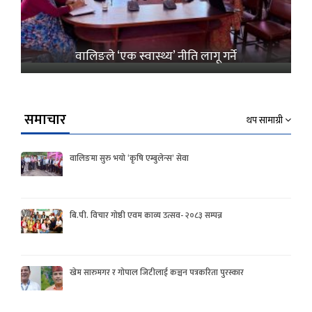
वालिङले ‘एक स्वास्थ्य’ नीति लागू गर्ने
समाचार
थप सामाग्री
वालिङमा सुरु भयो ‘कृषि एम्बुलेन्स’ सेवा
बि.पी. विचार गोष्ठी एवम काव्य उत्सव- २०८३ सम्पन्न
खेम सारुमगर र गोपाल जिटीलाई कञ्चन पत्रकरिता पुरस्कार