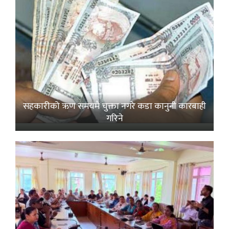
सहकारीको ऋण समयमै चुक्ता नगरे कडा कानुनी कारबाही
गरिने