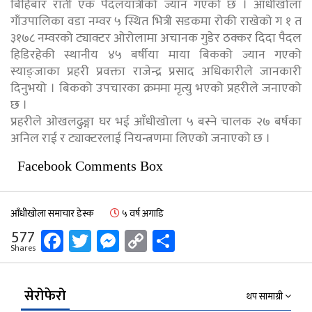
बिहिबार राती एक पैदलयात्रीको ज्यान गएको छ । आँधीखोला
गाँउपालिका वडा नम्वर ५ स्थित भित्री सडकमा रोकी राखेको ग १ त
३१७८ नम्वरको ट्याक्टर ओरोलामा अचानक गुडेर ठक्कर दिदा पैदल
हिडिरहेकी स्थानीय ४५ बर्षीया माया बिकको ज्यान गएको
स्याङ्जाका प्रहरी प्रवक्ता राजेन्द्र प्रसाद अधिकारीले जानकारी
दिनुभयो । बिकको उपचारका क्रममा मृत्यु भएको प्रहरीले जनाएको
छ ।
प्रहरीले ओखलढुङ्गा घर भई आँधीखोला ५ बस्ने चालक २७ बर्षका
अनिल राई र ट्याक्टरलाई नियन्त्रणमा लिएको जनाएको छ ।
Facebook Comments Box
आँधीखोला समाचार डेस्क
५ वर्ष अगाडि
Facebook
Twitter
Messenger
Copy
Share
577
Shares
Link
सेरोफेरो
थप सामाग्री