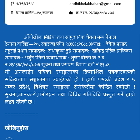
९८१६१८१६८८
aadhikholakhabar@gmail.com
ठेगाना वालिङ—१०, स्याङजा
क. र द नं. २१८३६८/७५/०७६
आँधीखोला मिडिया तथा सामुदायिक चेतना मन्च नेपाल
ठेगाना वालिङ—१०, स्याङजा फोन ९८१६१८१६८८
अध्यक्ष: - देवेन्द्र प्रसाद
भट्टराई
प्रधान सम्पादक:- राधाकृष्ण डुम्रे
सम्पादक:- खगिन्द्र पौडेल
ग्राफिक्स
सम्पादक:- अर्जुन पंगेनी
व्यवस्थापक:- शुष्मा वोस्ती
क. र द
नं.२१८३६८/७५/०७६
सूचना तथा प्रसारण बिभाग दर्ता नं १९०६
यो अनलाईन पत्रिका स्याङ्जाका क्रियाशिल पत्रकारहरुको
सक्रियतामा सञ्चालनमा ल्याईएको हो ।
हामी गण्डकी प्रदेश र ५
नम्बर प्रदेश, विशेषत: स्याङ्जा सेरोफेरोमा केन्द्रित रहनेछौ !
सुचना,जानकारी,मनोरञ्जन तथा विविध गतिविधि प्रस्तुत गर्ने हाम्रो
लक्ष्य रहेको छ !
============
जोडिनुहोस