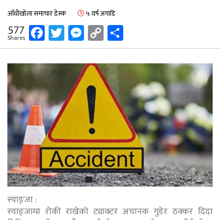
आँधीखोला समाचार डेस्क
५ वर्ष अगाडि
Facebook
Twitter
Messenger
Copy
Share
577
Shares
Link
स्याङ्जा :
स्याङ्जामा रोकी राखेको ट्याक्टर अचानक गुडेर ठक्कर दिदा