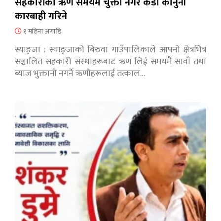
सहकारीको ऋण समयमै चुक्ता नगरे कडा कानुनी
कारबाही गरिने
१ महिना अगाडि
स्याङ्जा : स्याङ्जाको बिरुवा गाउँपालिकाले आफ्नो क्षेत्रभित्र
सञ्चालित सहकारी संस्थाहरूबाट ऋण लिई समयमै सावाँ तथा
ब्याज भुक्तानी नगर्ने ऋणीहरूलाई तत्काल…