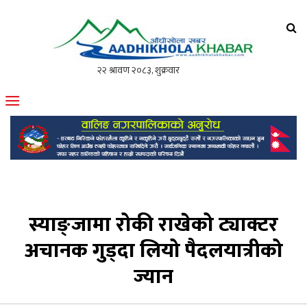
आँधीखोला खवर
मोफसलकै लोकप्रिय अनलाइन पत्रिका
स्याङ्जामा रोकी राखेको ट्याक्टर
अचानक गुड्दा लियो पैदलयात्रीको
ज्यान