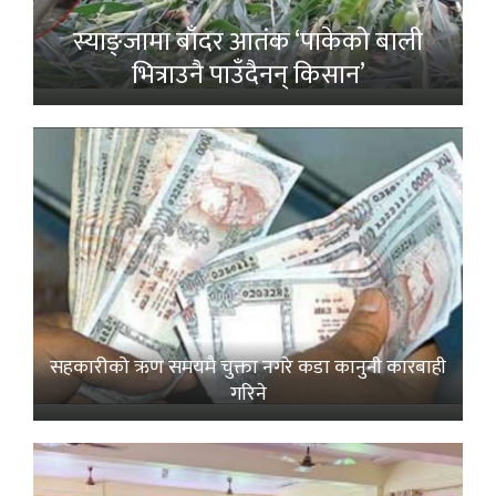
स्याङ्जामा बाँदर आतंक ‘पाकेको बाली
भित्राउनै पाउँदैनन् किसान’
सहकारीको ऋण समयमै चुक्ता नगरे कडा कानुनी कारबाही
गरिने