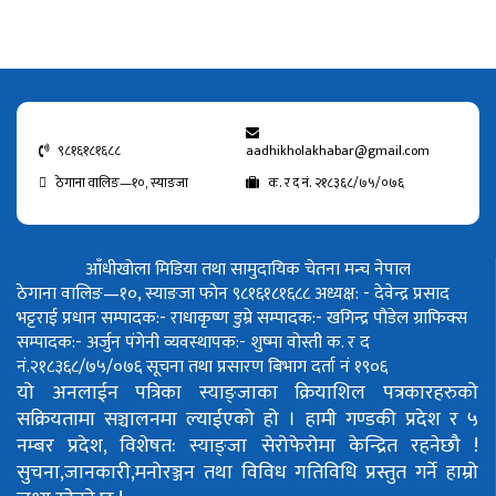
९८१६१८१६८८
aadhikholakhabar@gmail.com
ठेगाना वालिङ—१०, स्याङजा
क. र द नं. २१८३६८/७५/०७६
आँधीखोला मिडिया तथा सामुदायिक चेतना मन्च नेपाल
ठेगाना वालिङ—१०, स्याङजा फोन ९८१६१८१६८८
अध्यक्ष: - देवेन्द्र प्रसाद
भट्टराई
प्रधान सम्पादक:- राधाकृष्ण डुम्रे
सम्पादक:- खगिन्द्र पौडेल
ग्राफिक्स
सम्पादक:- अर्जुन पंगेनी
व्यवस्थापक:- शुष्मा वोस्ती
क. र द
नं.२१८३६८/७५/०७६
सूचना तथा प्रसारण बिभाग दर्ता नं १९०६
यो अनलाईन पत्रिका स्याङ्जाका क्रियाशिल पत्रकारहरुको
सक्रियतामा सञ्चालनमा ल्याईएको हो ।
हामी गण्डकी प्रदेश र ५
नम्बर प्रदेश, विशेषत: स्याङ्जा सेरोफेरोमा केन्द्रित रहनेछौ !
सुचना,जानकारी,मनोरञ्जन तथा विविध गतिविधि प्रस्तुत गर्ने हाम्रो