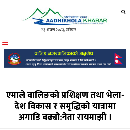
आँधीखोला खवर
मोफसलकै लोकप्रिय अनलाइन पत्रिका
एमाले वालिङको प्रशिक्षण तथा भेला-
देश विकास र समृद्धिको यात्रामा
अगाडि बढ्योे:नेता रायमाझी ।