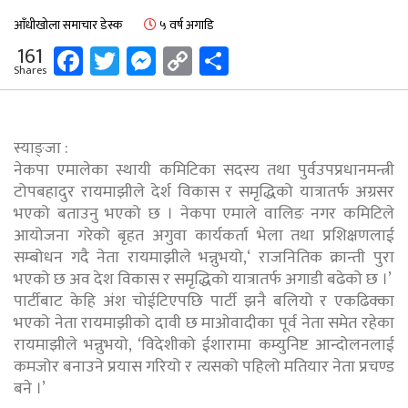
आँधीखोला समाचार डेस्क
५ वर्ष अगाडि
Facebook
Twitter
Messenger
Copy
Share
161
Shares
Link
स्याङ्जा :
नेकपा एमालेका स्थायी कमिटिका सदस्य तथा पुर्वउपप्रधानमन्त्री
टोपबहादुर रायमाझीले देर्श विकास र समृद्धिको यात्रातर्फ अग्रसर
भएको बताउनु भएको छ । नेकपा एमाले वालिङ नगर कमिटिले
आयोजना गरेको बृहत अगुवा कार्यकर्ता भेला तथा प्रशिक्षणलाई
सम्बोधन गदै नेता रायमाझीले भन्नुभयो,‘ राजनितिक क्रान्ती पुरा
भएको छ अव देश विकास र समृद्धिको यात्रातर्फ अगाडी बढेको छ ।’
पार्टीबाट केहि अंश चोईटिएपछि पार्टी झनै बलियो र एकढिक्का
भएको नेता रायमाझीको दावी छ माओवादीका पूर्व नेता समेत रहेका
रायमाझीले भन्नुभयो, ‘विदेशीको ईशारामा कम्युनिष्ट आन्दोलनलाई
कमजोर बनाउने प्रयास गरियो र त्यसको पहिलो मतियार नेता प्रचण्ड
बने ।’