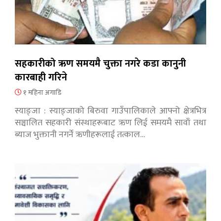
सहकारीको ऋण समयमै चुक्ता नगरे कडा कानुनी
कारबाही गरिने
१ महिना अगाडि
स्याङ्जा : स्याङ्जाको बिरुवा गाउँपालिकाले आफ्नो क्षेत्रभित्र
सञ्चालित सहकारी संस्थाहरूबाट ऋण लिई समयमै सावाँ तथा
ब्याज भुक्तानी नगर्ने ऋणीहरूलाई तत्काल…