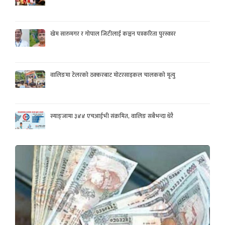
खेम सारुमगर र गोपाल जिटीलाई कञ्चन पत्रकरिता पुरस्कार
वालिङमा टेलरको ठक्करबाट मोटरसाइकल चालकको मृत्यु
स्याङ्जामा ३४४ एचआईभी संक्रमित, वालिङ सबैभन्दा धेरै