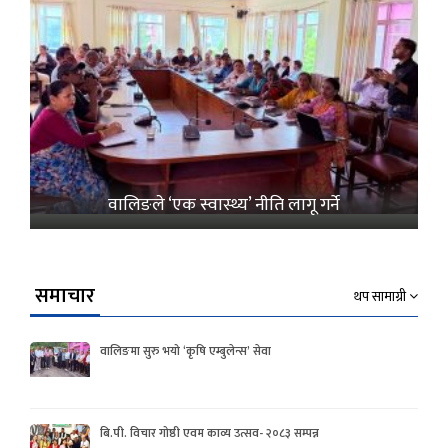
वालिङले ‘एक स्वास्थ्य’ नीति लागू गर्ने
समाचार
थप सामाग्री
वालिङमा सुरु भयो ‘कृषि एम्बुलेन्स’ सेवा
बि.पी. विचार गोष्ठी एवम काव्य उत्सव- २०८३ सम्पन्न