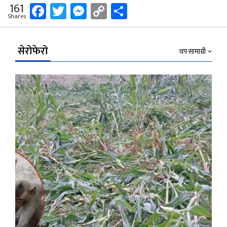
Facebook
Twitter
Messenger
Copy
Share
161
Shares
Link
सेरोफेरो
थप सामाग्री