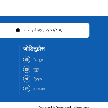
क. र द नं. २१८३६८/७५/०७६
जोडिनुहोस
फेसबुक
युटूब
ट्विटहरु
इन्स्टाग्राम
Designed & Developed by:
lgmnepal