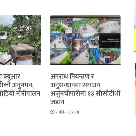
ा क्युआर
अपराध नियन्त्रण र
रीको अनुगमन,
अनुसन्धानमा सघाउन
 जोडियो मौरीपालन
अर्जुनचौपारीमा १३ सीसीटीभी
जडान
१ महिना अगाडि