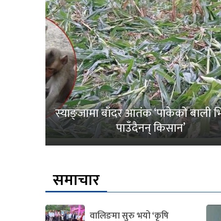
स्याङ्जामा बाँदर आतंक ‘पाकेको बाली भित
पाउँदैनन् किसान’
समाचार
वालिङमा सुरु भयो ‘कृषि