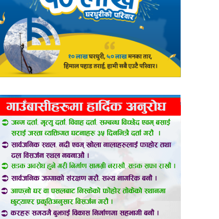
er
are