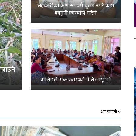
सहकारीको ऋण समयमै चुक्ता नगरे कडा
कानुनी कारबाही गरिने
्राउनै
वालिङले ‘एक स्वास्थ्य’ नीति लागू गर्ने
थप सामाग्री