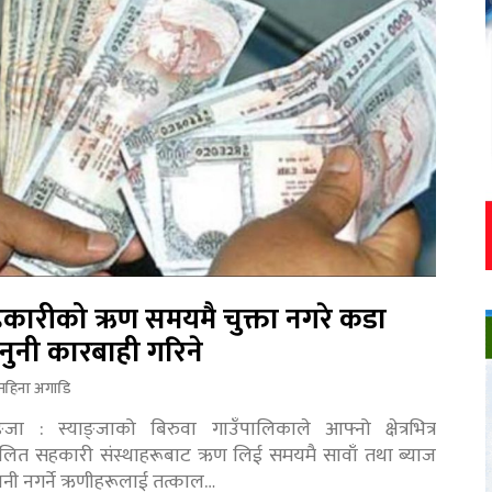
कारीको ऋण समयमै चुक्ता नगरे कडा
नुनी कारबाही गरिने
महिना अगाडि
ङ्जा : स्याङ्जाको बिरुवा गाउँपालिकाले आफ्नो क्षेत्रभित्र
चालित सहकारी संस्थाहरूबाट ऋण लिई समयमै सावाँ तथा ब्याज
तानी नगर्ने ऋणीहरूलाई तत्काल…