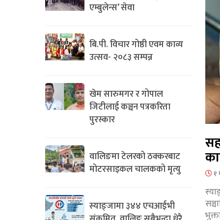
एम्बुलेन्स’ सेवा
बि.पी. विचार गोष्ठी एवम काव्य
उत्सव- २०८३ सम्पन्न
खेम सारुमगर र गोपाल
जिटीलाई कञ्चन पत्रकरिता
पुरस्कार
सह
का
वालिङमा टेलरको ठक्करबाट
मोटरसाइकल चालकको मृत्यु
१ 
स्या
सञ्
स्याङ्जामा ३४४ एचआईभी
भुक्
संक्रमित, वालिङ सबैभन्दा धेरै