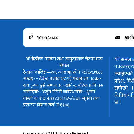
९८१६१८१६८८
aadh
आँधीखोला मिडिया तथा सामुदायिक चेतना मन्च
यो अनलाईन
नेपाल
पत्रकार
ठेगाना वालिङ—१०, स्याङजा फोन ९८१६१८१६८८
ल्याईएको 
अध्यक्ष: - देवेन्द्र प्रसाद भट्टराई
प्रधान सम्पादक:-
प्रदेश, वि
राधाकृष्ण डुम्रे
सम्पादक:- खगिन्द्र पौडेल
ग्राफिक्स
रहनेछौ 
सम्पादक:- अर्जुन पंगेनी
व्यवस्थापक:- शुष्मा
विविध गतिवि
वोस्ती
क. र द नं.२१८३६८/७५/०७६
सूचना तथा
छ !
प्रसारण बिभाग दर्ता नं १९०६
Copyright © 2021. All Rights Reserved.