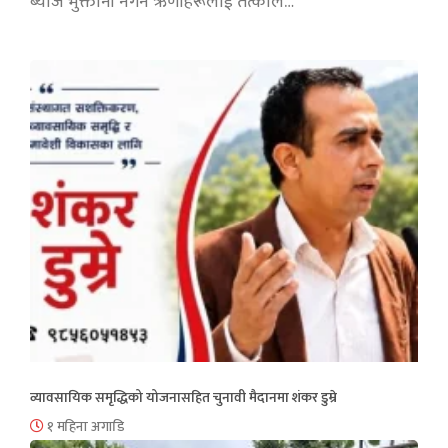
ब्याज भुक्तानी नगर्ने ऋणीहरूलाई तत्काल…
व्यावसायिक समृद्धिको योजनासहित चुनावी मैदानमा शंकर डुम्रे
१ महिना अगाडि