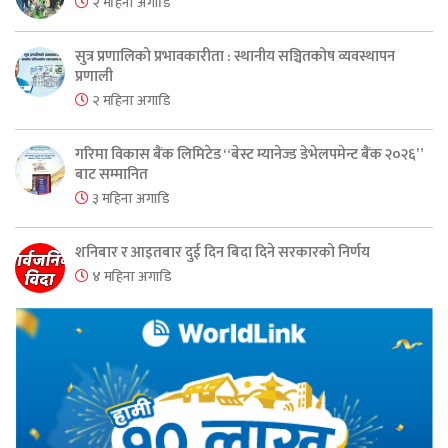
२ महिना अगाडि
सुत्र प्रणालिको प्रभावकारीता : स्थानीय सञ्चितकोष व्यवस्थापन
प्रणाली
२ महिना अगाडि
गरिमा विकास बैंक लिमिटेड “बेस्ट म्यानेज्ड डेभेलपमेन्ट बैंक २०२६”
बाट सम्मानित
३ महिना अगाडि
शनिबार र आइतबार दुई दिन बिदा दिने सरकारको निर्णय
४ महिना अगाडि