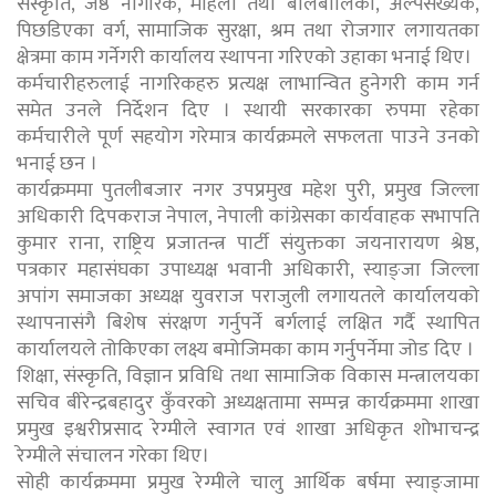
संस्कृति, जेष्ठ नागरिक, महिला तथा बालबालिका, अल्पसंख्यक,
पिछडिएका वर्ग, सामाजिक सुरक्षा, श्रम तथा रोजगार लगायतका
क्षेत्रमा काम गर्नेगरी कार्यालय स्थापना गरिएको उहाका भनाई थिए।
कर्मचारीहरुलाई नागरिकहरु प्रत्यक्ष लाभान्वित हुनेगरी काम गर्न
समेत उनले निर्देशन दिए । स्थायी सरकारका रुपमा रहेका
कर्मचारीले पूर्ण सहयोग गरेमात्र कार्यक्रमले सफलता पाउने उनको
भनाई छन ।
कार्यक्रममा पुतलीबजार नगर उपप्रमुख महेश पुरी, प्रमुख जिल्ला
अधिकारी दिपकराज नेपाल, नेपाली कांग्रेसका कार्यवाहक सभापति
कुमार राना, राष्ट्रिय प्रजातन्त्र पार्टी संयुक्तका जयनारायण श्रेष्ठ,
पत्रकार महासंघका उपाध्यक्ष भवानी अधिकारी, स्याङ्जा जिल्ला
अपांग समाजका अध्यक्ष युवराज पराजुली लगायतले कार्यालयको
स्थापनासंगै बिशेष संरक्षण गर्नुपर्ने बर्गलाई लक्षित गर्दै स्थापित
कार्यालयले तोकिएका लक्ष्य बमोजिमका काम गर्नुपर्नेमा जोड दिए ।
शिक्षा, संस्कृति, विज्ञान प्रविधि तथा सामाजिक विकास मन्त्रालयका
सचिव बीरेन्द्रबहादुर कुँवरको अध्यक्षतामा सम्पन्न कार्यक्रममा शाखा
प्रमुख इश्वरीप्रसाद रेग्मीले स्वागत एवं शाखा अधिकृत शोभाचन्द्र
रेग्मीले संचालन गरेका थिए।
सोही कार्यक्रममा प्रमुख रेग्मीले चालु आर्थिक बर्षमा स्याङ्जामा