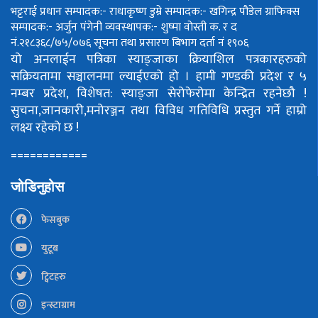
भट्टराई
प्रधान सम्पादक:- राधाकृष्ण डुम्रे
सम्पादक:- खगिन्द्र पौडेल
ग्राफिक्स
सम्पादक:- अर्जुन पंगेनी
व्यवस्थापक:- शुष्मा वोस्ती
क. र द
नं.२१८३६८/७५/०७६
सूचना तथा प्रसारण बिभाग दर्ता नं १९०६
यो अनलाईन पत्रिका स्याङ्जाका क्रियाशिल पत्रकारहरुको
सक्रियतामा सञ्चालनमा ल्याईएको हो ।
हामी गण्डकी प्रदेश र ५
नम्बर प्रदेश, विशेषत: स्याङ्जा सेरोफेरोमा केन्द्रित रहनेछौ !
सुचना,जानकारी,मनोरञ्जन तथा विविध गतिविधि प्रस्तुत गर्ने हाम्रो
लक्ष्य रहेको छ !
============
जोडिनुहोस
फेसबुक
युटूब
ट्विटहरु
इन्स्टाग्राम