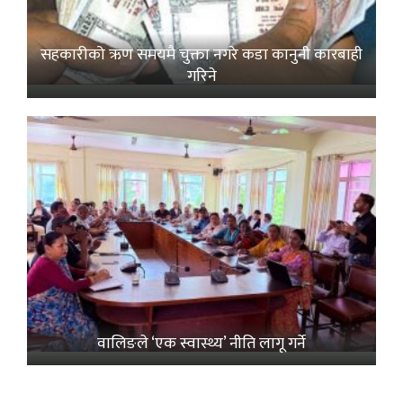
सहकारीको ऋण समयमै चुक्ता नगरे कडा कानुनी कारबाही
गरिने
वालिङले ‘एक स्वास्थ्य’ नीति लागू गर्ने