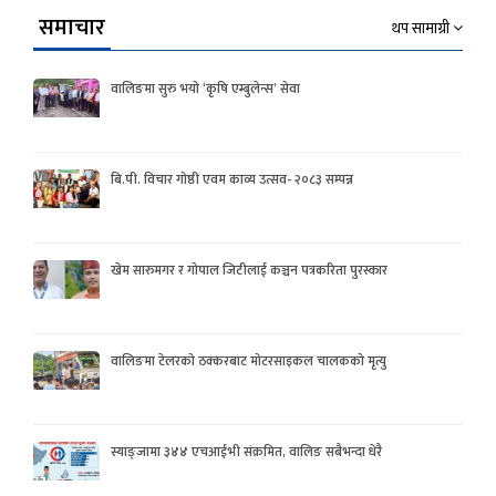
समाचार
थप सामाग्री
वालिङमा सुरु भयो ‘कृषि एम्बुलेन्स’ सेवा
बि.पी. विचार गोष्ठी एवम काव्य उत्सव- २०८३ सम्पन्न
खेम सारुमगर र गोपाल जिटीलाई कञ्चन पत्रकरिता पुरस्कार
वालिङमा टेलरको ठक्करबाट मोटरसाइकल चालकको मृत्यु
स्याङ्जामा ३४४ एचआईभी संक्रमित, वालिङ सबैभन्दा धेरै