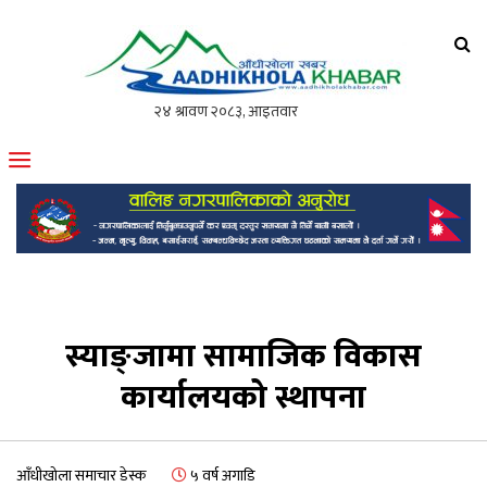
आँधीखोला खवर
मोफसलकै लोकप्रिय अनलाइन पत्रिका
स्याङ्जामा सामाजिक विकास
कार्यालयको स्थापना
आँधीखोला समाचार डेस्क
५ वर्ष अगाडि