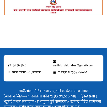
९८१६१८१६८८
aadhikholakhabar@gmail.com
ठेगाना वालिङ—१०, स्याङजा
क. र द नं. २१८३६८/७५/०७६
आँधीखोला मिडिया तथा सामुदायिक चेतना मन्च नेपाल
ठेगाना वालिङ—१०, स्याङजा फोन ९८१६१८१६८८
अध्यक्ष: - देवेन्द्र प्रसाद
भट्टराई
प्रधान सम्पादक:- राधाकृष्ण डुम्रे
सम्पादक:- खगिन्द्र पौडेल
ग्राफिक्स
सम्पादक:- अर्जुन पंगेनी
व्यवस्थापक:- शुष्मा वोस्ती
क. र द