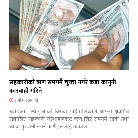
सहकारीको ऋण समयमै चुक्ता नगरे कडा कानुनी
कारबाही गरिने
१ महिना अगाडि
स्याङ्जा : स्याङ्जाको बिरुवा गाउँपालिकाले आफ्नो क्षेत्रभित्र
सञ्चालित सहकारी संस्थाहरूबाट ऋण लिई समयमै सावाँ तथा
ब्याज भुक्तानी नगर्ने ऋणीहरूलाई तत्काल…