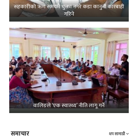
सहकारीको ऋण समयमै चुक्ता नगरे कडा कानुनी कारबाही
गरिने
वालिङले ‘एक स्वास्थ्य’ नीति लागू गर्ने
समाचार
थप सामाग्री