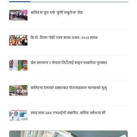
वालिङमा सुरु भयो ‘कृषि एम्बुलेन्स’ सेवा
बि.पी. विचार गोष्ठी एवम काव्य उत्सव- २०८३ सम्पन्न
खेम सारुमगर र गोपाल जिटीलाई कञ्चन पत्रकरिता पुरस्कार
वालिङमा टेलरको ठक्करबाट मोटरसाइकल चालकको मृत्यु
स्याङ्जामा ३४४ एचआईभी संक्रमित, वालिङ सबैभन्दा धेरै