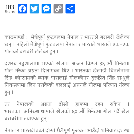
Facebook
Twitter
Messenger
Copy
Share
183
Shares
Link
काठमाण्डाै : मैत्रीपूर्ण फुटबलमा नेपाल र भारतले बराबरी खेलेका
छन् । पहिलाे मैत्रीपूर्ण फुटबलमा नेपाल र भारतले भारतले एक–एक
गाेलकाे बराबरी खेलेका हुन् ।
दशरथ रङ्गशालामा भएकाे खेलमा अन्जन विष्टले ३६ औँ मिनेटमा
गाेल गरेका अग्रता दिलाएका थिए । भारतका खेलाडी चिनलेनाना
सिंह कोन्सामको ब्याक पासलाई गाेलकीपर गुरुप्रित सिंह सन्धुले
नियन्त्रणमा लिन नसकेको बललाई अञ्जनले गाेलमा परिणत गरेका
हुन् ।
तर नेपालकाे अग्रता दाेस्राे हाफमा रहन सकेन ।
भारतका अनिरुध थापाले खेलकाे ६० औँ मिनेटमा गाेल गर्दै खेल
बराबरीमा ल्याएका हुन् ।
नेपाल र भारतबीचकाे दाेस्राे मैत्रीपूर्ण फुटबल आउँदाे शनिवार दशरथ