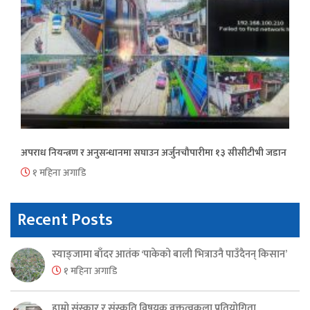
अपराध नियन्त्रण र अनुसन्धानमा सघाउन अर्जुनचौपारीमा १३ सीसीटीभी जडान
१ महिना अगाडि
Recent Posts
स्याङ्जामा बाँदर आतंक ‘पाकेको बाली भित्राउनै पाउँदैनन् किसान’
१ महिना अगाडि
हाम्रो संस्कार र संस्कृति विषयक वक्तृत्वकला प्रतियोगिता