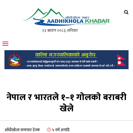
आँधीखोला खवर
मोफसलकै लोकप्रिय अनलाइन पत्रिका
नेपाल र भारतले १–१ गाेलकाे बराबरी
खेले
आँधीखोला समाचार डेस्क
५ वर्ष अगाडि