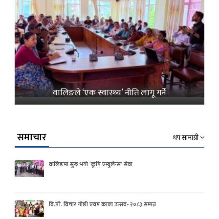
वालिङले ‘एक स्वास्थ्य’ नीति लागू गर्ने
समाचार
थप सामाग्री
वालिङमा सुरु भयो ‘कृषि एम्बुलेन्स’ सेवा
बि.पी. विचार गोष्ठी एवम काव्य उत्सव- २०८३ सम्पन्न