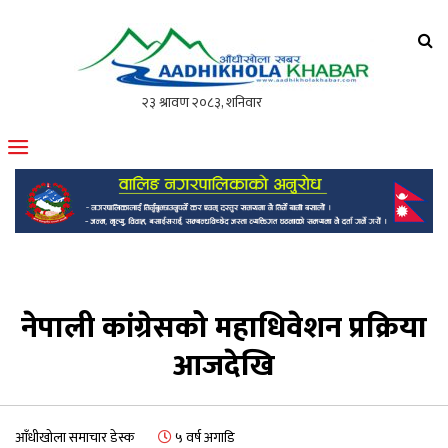
आँधीखोला खवर
मोफसलकै लोकप्रिय अनलाइन पत्रिका
नेपाली कांग्रेसको महाधिवेशन प्रक्रिया
आजदेखि
आँधीखोला समाचार डेस्क
५ वर्ष अगाडि