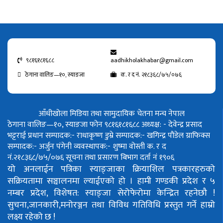
९८१६१८१६८८
aadhikholakhabar@gmail.com
ठेगाना वालिङ—१०, स्याङजा
क. र द नं. २१८३६८/७५/०७६
आँधीखोला मिडिया तथा सामुदायिक चेतना मन्च नेपाल
ठेगाना वालिङ—१०, स्याङजा फोन ९८१६१८१६८८
अध्यक्ष: - देवेन्द्र प्रसाद
भट्टराई
प्रधान सम्पादक:- राधाकृष्ण डुम्रे
सम्पादक:- खगिन्द्र पौडेल
ग्राफिक्स
सम्पादक:- अर्जुन पंगेनी
व्यवस्थापक:- शुष्मा वोस्ती
क. र द
नं.२१८३६८/७५/०७६
सूचना तथा प्रसारण बिभाग दर्ता नं १९०६
यो अनलाईन पत्रिका स्याङ्जाका क्रियाशिल पत्रकारहरुको
सक्रियतामा सञ्चालनमा ल्याईएको हो ।
हामी गण्डकी प्रदेश र ५
नम्बर प्रदेश, विशेषत: स्याङ्जा सेरोफेरोमा केन्द्रित रहनेछौ !
सुचना,जानकारी,मनोरञ्जन तथा विविध गतिविधि प्रस्तुत गर्ने हाम्रो
लक्ष्य रहेको छ !