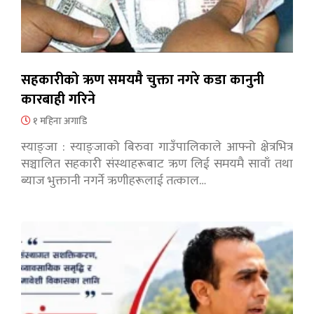
सहकारीको ऋण समयमै चुक्ता नगरे कडा कानुनी
कारबाही गरिने
१ महिना अगाडि
स्याङ्जा : स्याङ्जाको बिरुवा गाउँपालिकाले आफ्नो क्षेत्रभित्र
सञ्चालित सहकारी संस्थाहरूबाट ऋण लिई समयमै सावाँ तथा
ब्याज भुक्तानी नगर्ने ऋणीहरूलाई तत्काल…