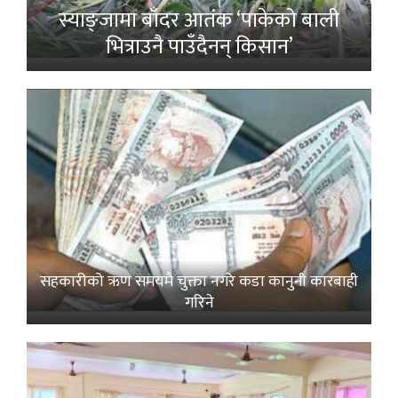
स्याङ्जामा बाँदर आतंक ‘पाकेको बाली
भित्राउनै पाउँदैनन् किसान’
सहकारीको ऋण समयमै चुक्ता नगरे कडा कानुनी कारबाही
गरिने