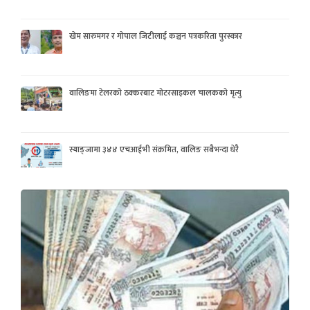
खेम सारुमगर र गोपाल जिटीलाई कञ्चन पत्रकरिता पुरस्कार
वालिङमा टेलरको ठक्करबाट मोटरसाइकल चालकको मृत्यु
स्याङ्जामा ३४४ एचआईभी संक्रमित, वालिङ सबैभन्दा धेरै