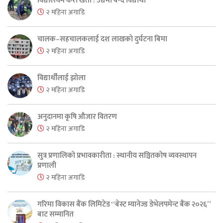
विद्यालयमै केरा खेती : उद्यमी बन्दै विद्यार्थी
२ महिना अगाडि
चालक–सहचालकलाई दश लाखको दुर्घटना बिमा
२ महिना अगाडि
विद्यार्थीलाई झोला
२ महिना अगाडि
अनुदानमा कृषि औजार वितरण
२ महिना अगाडि
सुत्र प्रणालिको प्रभावकारीता : स्थानीय सञ्चितकोष व्यवस्थापन
प्रणाली
२ महिना अगाडि
गरिमा विकास बैंक लिमिटेड “बेस्ट म्यानेज्ड डेभेलपमेन्ट बैंक २०२६”
बाट सम्मानित