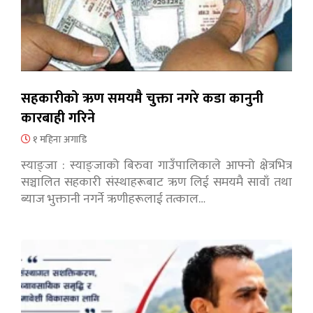
सहकारीको ऋण समयमै चुक्ता नगरे कडा कानुनी
कारबाही गरिने
१ महिना अगाडि
स्याङ्जा : स्याङ्जाको बिरुवा गाउँपालिकाले आफ्नो क्षेत्रभित्र
सञ्चालित सहकारी संस्थाहरूबाट ऋण लिई समयमै सावाँ तथा
ब्याज भुक्तानी नगर्ने ऋणीहरूलाई तत्काल…