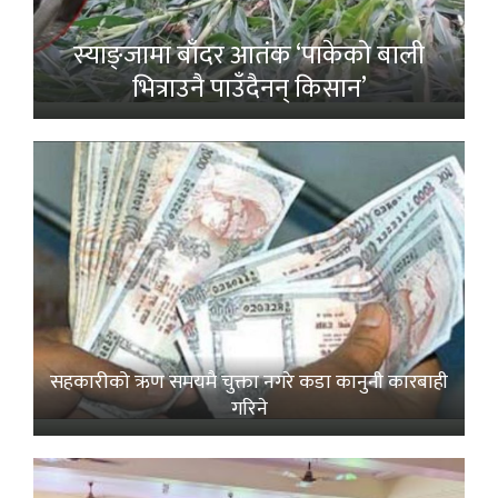
स्याङ्जामा बाँदर आतंक ‘पाकेको बाली
भित्राउनै पाउँदैनन् किसान’
सहकारीको ऋण समयमै चुक्ता नगरे कडा कानुनी कारबाही
गरिने