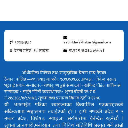
९८१६१८१६८८
aadhikholakhabar@gmail.com
ठेगाना वालिङ—१०, स्याङजा
क. र द नं. २१८३६८/७५/०७६
आँधीखोला मिडिया तथा सामुदायिक चेतना मन्च नेपाल
ठेगाना वालिङ—१०, स्याङजा फोन ९८१६१८१६८८
अध्यक्ष: - देवेन्द्र प्रसाद
भट्टराई
प्रधान सम्पादक:- राधाकृष्ण डुम्रे
सम्पादक:- खगिन्द्र पौडेल
ग्राफिक्स
सम्पादक:- अर्जुन पंगेनी
व्यवस्थापक:- शुष्मा वोस्ती
क. र द
नं.२१८३६८/७५/०७६
सूचना तथा प्रसारण बिभाग दर्ता नं १९०६
यो अनलाईन पत्रिका स्याङ्जाका क्रियाशिल पत्रकारहरुको
सक्रियतामा सञ्चालनमा ल्याईएको हो ।
हामी गण्डकी प्रदेश र ५
नम्बर प्रदेश, विशेषत: स्याङ्जा सेरोफेरोमा केन्द्रित रहनेछौ !
सुचना,जानकारी,मनोरञ्जन तथा विविध गतिविधि प्रस्तुत गर्ने हाम्रो