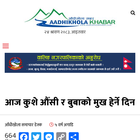
आँधीखोला खवर
मोफसलकै लोकप्रिय अनलाइन पत्रिका
आज कुशे औँसी र बुबाको मुख हेर्ने दिन
आँधीखोला समाचार डेस्क
५ वर्ष अगाडि
Facebook
Twitter
Messenger
Copy
Share
664