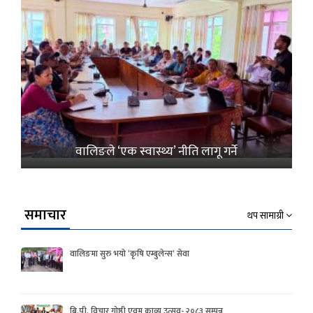
वालिङले ‘एक स्वास्थ्य’ नीति लागू गर्ने
समाचार
थप सामाग्री
वालिङमा सुरु भयो ‘कृषि एम्बुलेन्स’ सेवा
बि.पी. विचार गोष्ठी एवम काव्य उत्सव- २०८३ सम्पन्न