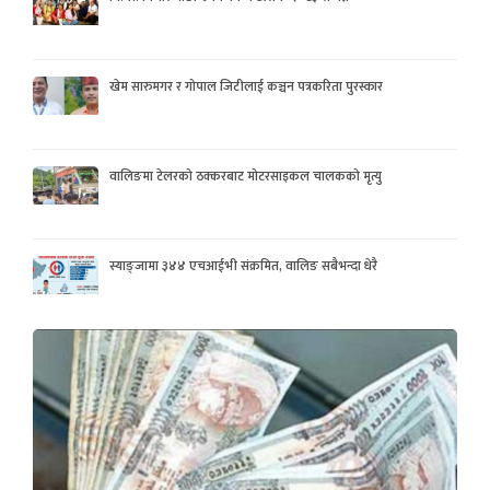
खेम सारुमगर र गोपाल जिटीलाई कञ्चन पत्रकरिता पुरस्कार
वालिङमा टेलरको ठक्करबाट मोटरसाइकल चालकको मृत्यु
स्याङ्जामा ३४४ एचआईभी संक्रमित, वालिङ सबैभन्दा धेरै