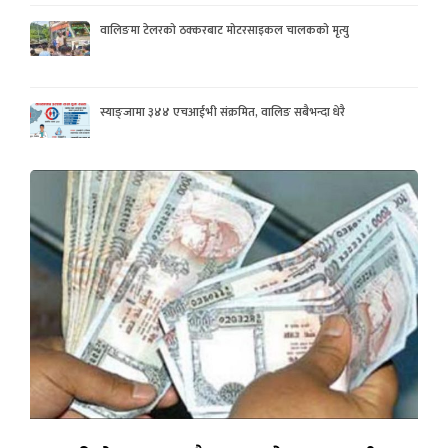
वालिङमा टेलरको ठक्करबाट मोटरसाइकल चालकको मृत्यु
स्याङ्जामा ३४४ एचआईभी संक्रमित, वालिङ सबैभन्दा धेरै