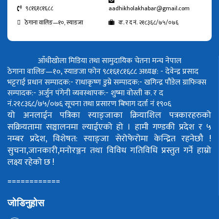
९८१६१८१६८८
aadhikholakhabar@gmail.com
ठेगाना वालिङ—१०, स्याङजा
क. र द नं. २१८३६८/७५/०७६
आँधीखोला मिडिया तथा सामुदायिक चेतना मन्च नेपाल
ठेगाना वालिङ—१०, स्याङजा फोन ९८१६१८१६८८
अध्यक्ष: - देवेन्द्र प्रसाद
भट्टराई
प्रधान सम्पादक:- राधाकृष्ण डुम्रे
सम्पादक:- खगिन्द्र पौडेल
ग्राफिक्स
सम्पादक:- अर्जुन पंगेनी
व्यवस्थापक:- शुष्मा वोस्ती
क. र द
नं.२१८३६८/७५/०७६
सूचना तथा प्रसारण बिभाग दर्ता नं १९०६
यो अनलाईन पत्रिका स्याङ्जाका क्रियाशिल पत्रकारहरुको
सक्रियतामा सञ्चालनमा ल्याईएको हो ।
हामी गण्डकी प्रदेश र ५
नम्बर प्रदेश, विशेषत: स्याङ्जा सेरोफेरोमा केन्द्रित रहनेछौ !
सुचना,जानकारी,मनोरञ्जन तथा विविध गतिविधि प्रस्तुत गर्ने हाम्रो
लक्ष्य रहेको छ !
============
जोडिनुहोस