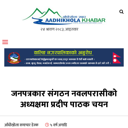
आँधीखोला खवर
मोफसलकै लोकप्रिय अनलाइन पत्रिका
जनपत्रकार संगठन नवलपरासीको
अध्यक्षमा प्रदीप पाठक चयन
आँधीखोला समाचार डेस्क
५ वर्ष अगाडि