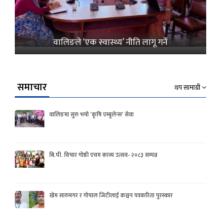
वालिङले ‘एक स्वास्थ्य’ नीति लागू गर्ने
समाचार
थप सामाग्री
वालिङमा सुरु भयो ‘कृषि एम्बुलेन्स’ सेवा
बि.पी. विचार गोष्ठी एवम काव्य उत्सव- २०८३ सम्पन्न
खेम सारुमगर र गोपाल जिटीलाई कञ्चन पत्रकरिता पुरस्कार