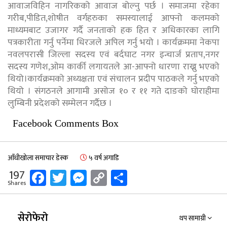
आवाजविहिन नागरिकको आवाज बोल्नु पर्छ । समाजमा रहेका
गरीब,पीडित,शोषीत वर्गहरुका समस्यालाई आफ्नो कलमको
माध्यमबाट उजागर गर्दै जनताको हक हित र अधिकारका लागि
पत्रकारीता गर्नु पर्नेमा धिरजले अपिल गर्नु भयो । कार्यक्रममा नेकपा
नवलपरासी जिल्ला सदस्य एवं बर्दघाट नगर इन्चार्ज प्रताप,नगर
सदस्य गणेश,ओम कार्की लगायतले आ-आफ्नो धारणा राख्नु भएको
थियो।कार्यक्रमको अध्यक्षता एवं संचालन प्रदीप पाठकले गर्नु भएको
थियो । संगठनले आगामी असोज १० र ११ गते दाङको घोराहीमा
लुम्बिनी प्रदेशको सम्मेलन गर्दैछ ।
Facebook Comments Box
आँधीखोला समाचार डेस्क
५ वर्ष अगाडि
Facebook
Twitter
Messenger
Copy
Share
197
Shares
Link
सेरोफेरो
थप सामाग्री