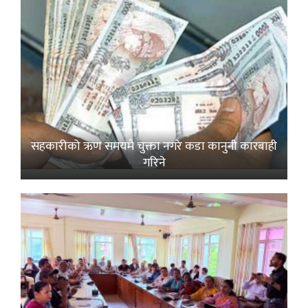
सहकारीको ऋण समयमै चुक्ता नगरे कडा कानुनी कारबाही
गरिने