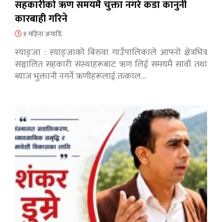
सहकारीको ऋण समयमै चुक्ता नगरे कडा कानुनी
कारबाही गरिने
१ महिना अगाडि
स्याङ्जा : स्याङ्जाको बिरुवा गाउँपालिकाले आफ्नो क्षेत्रभित्र
सञ्चालित सहकारी संस्थाहरूबाट ऋण लिई समयमै सावाँ तथा
ब्याज भुक्तानी नगर्ने ऋणीहरूलाई तत्काल…