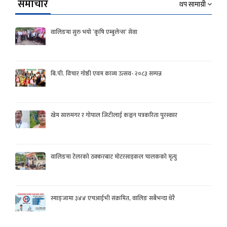
समाचार
थप सामाग्री
वालिङमा सुरु भयो ‘कृषि एम्बुलेन्स’ सेवा
बि.पी. विचार गोष्ठी एवम काव्य उत्सव- २०८३ सम्पन्न
खेम सारुमगर र गोपाल जिटीलाई कञ्चन पत्रकरिता पुरस्कार
वालिङमा टेलरको ठक्करबाट मोटरसाइकल चालकको मृत्यु
स्याङ्जामा ३४४ एचआईभी संक्रमित, वालिङ सबैभन्दा धेरै