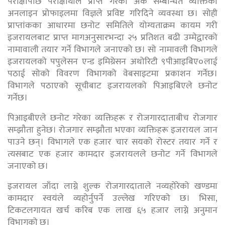
परीक्षापछि परीक्षार्थीले प्राप्त गरेको अंक सम्बन्धित व्यक्तिको
अनलाइन प्रोफाइलमा विज्ञले प्रविष्ट गरिदिने व्यवस्था छ। सोही
प्राप्तांकका आधारमा छनोट समितिले योग्यताक्रम कायम गरी
इजरायलबाट प्राप्त मागअनुसारभन्दा २५ प्रतिशत बढी उम्मेद्वारको
नामावाली तयार गर्ने विभागले जनाएको छ। सो नामावली विभागले
इजरायलको पपुलेसन एन्ड इमिग्रेसन अथोरिटी ९पीआइबिए०लाई
पठाई सोको विवरण विभागको वेबसाइटमा प्रकाशन गर्नेछ।
विभागले पठाएको सूचीबाट इजरायलको पिआइबिएले छनोट
गर्नेछ।
पिआइबीएले छनोट गरेका व्यक्तिहरू र रोजगारदाताबीच रोजगार
सम्झौता हुनेछ। रोजगार सम्झौता भएका व्यक्तिहरू इजरायल जान
पाउने छन्। विभागले एक हजार चार सयको रोस्टर तयार गर्ने र
त्यसबाट एक हजार कामदार इजरायलले छनोट गर्ने विभागले
जनाएको छ।
इजरायल जाँदा लाग्ने शुल्क रोजगारदाताले नव्यहोरेको खण्डमा
कामदार स्वयंले व्यहोर्नुपर्ने उल्लेख गरिएको छ। भिसा,
टिकटलगायत खर्च करिब एक लाख ६५ हजार लाग्ने अनुमान
विभागको छ।