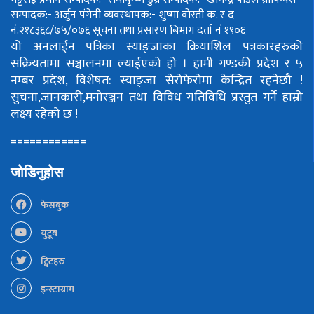
सम्पादक:- अर्जुन पंगेनी
व्यवस्थापक:- शुष्मा वोस्ती
क. र द
नं.२१८३६८/७५/०७६
सूचना तथा प्रसारण बिभाग दर्ता नं १९०६
यो अनलाईन पत्रिका स्याङ्जाका क्रियाशिल पत्रकारहरुको
सक्रियतामा सञ्चालनमा ल्याईएको हो ।
हामी गण्डकी प्रदेश र ५
नम्बर प्रदेश, विशेषत: स्याङ्जा सेरोफेरोमा केन्द्रित रहनेछौ !
सुचना,जानकारी,मनोरञ्जन तथा विविध गतिविधि प्रस्तुत गर्ने हाम्रो
लक्ष्य रहेको छ !
============
जोडिनुहोस
फेसबुक
युटूब
ट्विटहरु
इन्स्टाग्राम