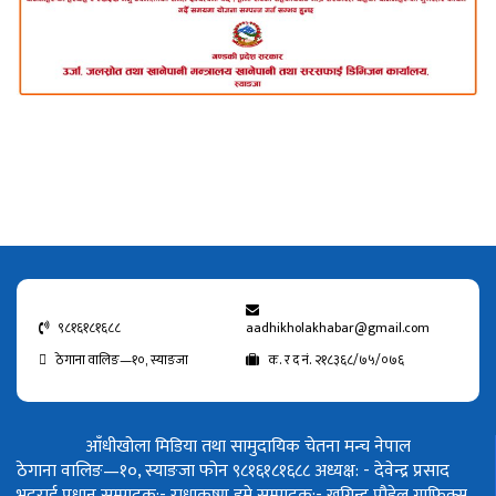
९८१६१८१६८८
aadhikholakhabar@gmail.com
ठेगाना वालिङ—१०, स्याङजा
क. र द नं. २१८३६८/७५/०७६
आँधीखोला मिडिया तथा सामुदायिक चेतना मन्च नेपाल
ठेगाना वालिङ—१०, स्याङजा फोन ९८१६१८१६८८
अध्यक्ष: - देवेन्द्र प्रसाद
भट्टराई
प्रधान सम्पादक:- राधाकृष्ण डुम्रे
सम्पादक:- खगिन्द्र पौडेल
ग्राफिक्स