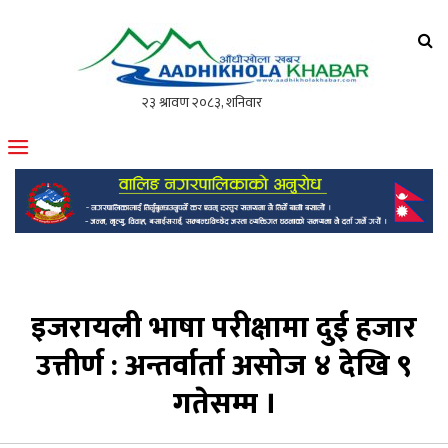
आँधीखोला खवर
मोफसलकै लोकप्रिय अनलाइन पत्रिका
इजरायली भाषा परीक्षामा दुई हजार
उत्तीर्ण : अन्तर्वार्ता असोज ४ देखि ९
गतेसम्म ।