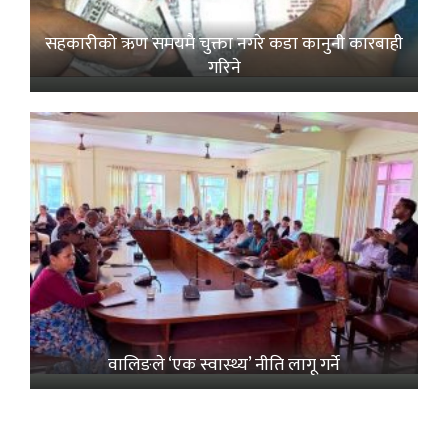
सहकारीको ऋण समयमै चुक्ता नगरे कडा कानुनी कारबाही
गरिने
वालिङले ‘एक स्वास्थ्य’ नीति लागू गर्ने